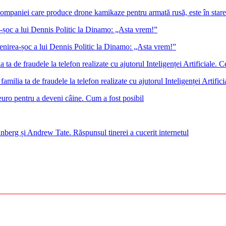
 companiei care produce drone kamikaze pentru armată rusă, este în stare
venirea-șoc a lui Dennis Politic la Dinamo: „Asta vrem!”
familia ta de fraudele la telefon realizate cu ajutorul Inteligenței Artifi
euro pentru a deveni câine. Cum a fost posibil
nberg și Andrew Tate. Răspunsul tinerei a cucerit internetul