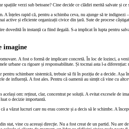
ar spațiile verzi sub betoane? Cine decide ce clădiri merită salvate și c
. A înțeles rapid că, pentru a schimba ceva, nu ajunge să te indignezi – t
 active și eficiente organizații civice din țară. Sute de procese câștigate
ire dovedită în instanță ca fiind ilegală. S-a implicat în lupta pentru sal
e imagine
omovare. A fost o formă de implicare concretă. În loc de lozinci, a venit 
le urbane cu rigoare și responsabilitate. Și tocmai asta l-a diferențiat: n
ar pentru schimbare sistemică, trebuie să fii în poziția de a decide. Așa î
țele de influență. A fost ales. Pentru că oamenii au simțit că vine cu alt
același om: reținut, clar, concentrat pe soluții. A evitat excesele de ima
 luat o decizie importantă.
u că a văzut lucruri care nu erau corecte și a decis să le schimbe. A încep
 stat, vine cu aceeași direcție. Nu a fost creat de un partid. Nu are de 