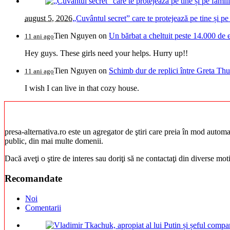
august 5, 2026
„Cuvântul secret” care te protejează pe tine și pe 
Tien Nguyen
on
Un bărbat a cheltuit peste 14.000 de 
11 ani ago
Hey guys. These girls need your helps. Hurry up!!
Tien Nguyen
on
Schimb dur de replici între Greta Thu
11 ani ago
I wish I can live in that cozy house.
presa-alternativa.ro este un agregator de ştiri care preia în mod automat 
public, din mai multe domenii.
Dacă aveţi o ştire de interes sau doriţi să ne contactaţi din diverse mo
Recomandate
Noi
Comentarii