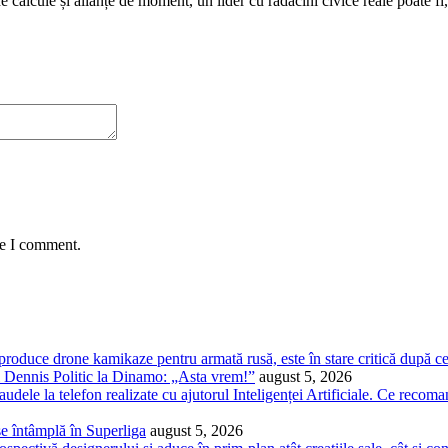
e calcule și alianțe de moment, un lider cu rădăcini civice reale poate fi,
me I comment.
 produce drone kamikaze pentru armată rusă, este în stare critică după c
ui Dennis Politic la Dinamo: „Asta vrem!”
august 5, 2026
audele la telefon realizate cu ajutorul Inteligenței Artificiale. Ce recoma
 se întâmplă în Superliga
august 5, 2026