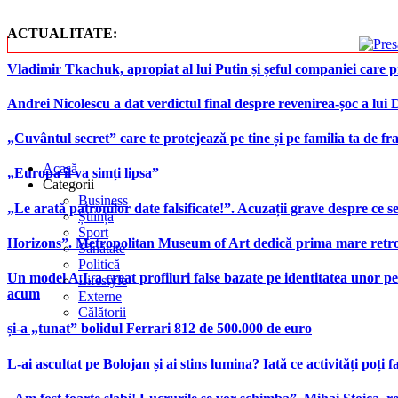
ACTUALITATE:
Vladimir Tkachuk, apropiat al lui Putin și șeful companiei care 
Andrei Nicolescu a dat verdictul final despre revenirea-șoc a lui
„Cuvântul secret” care te protejează pe tine și pe familia ta de fra
Acasă
„Europa îi va simți lipsa”
Categorii
Business
„Le arată patronilor date falsificate!”. Acuzații grave despre ce s
Știință
Sport
Horizons”. Metropolitan Museum of Art dedică prima mare retrospe
Sănătate
Politică
Un model A.I. a creat profiluri false bazate pe identitatea unor p
Lifestyle
acum
Externe
Călătorii
și-a „tunat” bolidul Ferrari 812 de 500.000 de euro
L-ai ascultat pe Bolojan și ai stins lumina? Iată ce activități poți 