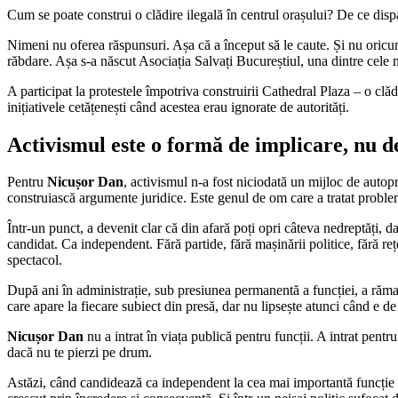
Cum se poate construi o clădire ilegală în centrul orașului? De ce disp
Nimeni nu oferea răspunsuri. Așa că a început să le caute. Și nu oricum
răbdare. Așa s-a născut Asociația Salvați Bucureștiul, una dintre cele mai
A participat la protestele împotriva construirii Cathedral Plaza – o clăd
inițiativele cetățenești când acestea erau ignorate de autorități.
Activismul este o formă de implicare, nu d
Pentru
Nicușor Dan
, activismul n-a fost niciodată un mijloc de autopr
construiască argumente juridice. Este genul de om care a tratat probleme
Într-un punct, a devenit clar că din afară poți opri câteva nedreptăți, d
candidat. Ca independent. Fără partide, fără mașinării politice, fără re
spectacol.
După ani în administrație, sub presiunea permanentă a funcției, a rămas 
care apare la fiecare subiect din presă, dar nu lipsește atunci când e de
Nicușor Dan
nu a intrat în viața publică pentru funcții. A intrat pentr
dacă nu te pierzi pe drum.
Astăzi, când candidează ca independent la cea mai importantă funcție din