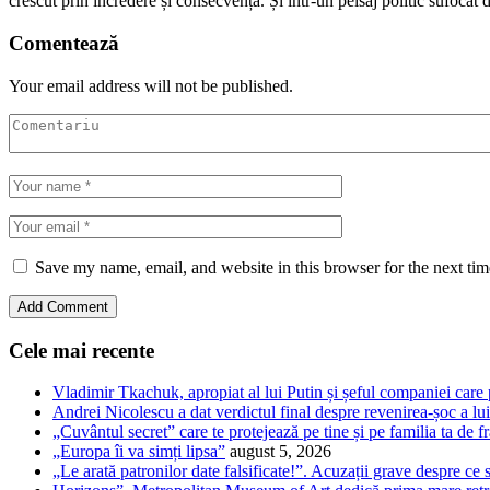
crescut prin încredere și consecvență. Și într-un peisaj politic sufocat d
Comentează
Your email address will not be published.
Save my name, email, and website in this browser for the next ti
Cele mai recente
Vladimir Tkachuk, apropiat al lui Putin și șeful companiei care
Andrei Nicolescu a dat verdictul final despre revenirea-șoc a l
„Cuvântul secret” care te protejează pe tine și pe familia ta de fr
„Europa îi va simți lipsa”
august 5, 2026
„Le arată patronilor date falsificate!”. Acuzații grave despre ce