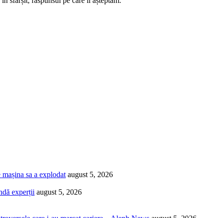
 în sfârșit, răspunsul pe care îl așteptam.
e mașina sa a explodat
august 5, 2026
ndă experții
august 5, 2026