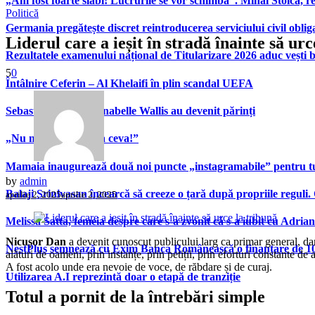
„Am fost foarte slabi! Lucrurile se vor schimba”. Mihai Stoica,
Politică
Germania pregătește discret reintroducerea serviciului civil oblig
Liderul care a ieșit în stradă înainte să urc
Rezultatele examenului național de Titularizare 2026 aduc vești 
5
0
Întâlnire Ceferin – Al Khelaifi în plin scandal UEFA
Sebastian Stan și Annabelle Wallis au devenit părinți
„Nu mă întrebați așa ceva!”
Mamaia inaugurează două noi puncte „instagramabile” pentru turi
by
admin
Balaji Srinivasan încearcă să creeze o țară după propriile reguli.
aprilie 2, 2025
aprilie 2, 2025
Melissa Satta, femeia despre care s-a zvonit că s-a iubit cu Adria
Nicușor Dan
a devenit cunoscut publicului larg ca primar general, da
NestPlus semnează cu Exim Banca Românească o finanțare de 10 m
alături de oameni, prin instanțe, prin petiții, prin eforturi constante d
A fost acolo unde era nevoie de voce, de răbdare și de curaj.
Utilizarea A.I reprezintă doar o etapă de tranziție
Totul a pornit de la întrebări simple