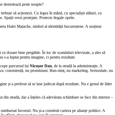
e se demolează peste noapte?
rebuie să acționezi. Cu legea în mână, cu specialiști alături, cu
. Spații verzi protejate. Proiecte ilegale oprite.
varea Halei Matache, simbol al identității bucureștene. A susținut
cu dosare bine pregătite. În loc de scandaluri televizate, a ales să
u s-a luptat pentru imagine, ci pentru rezultate.
ncepe parcursul lui
Nicușor Dan
, de la stradă la administrație. A
ceva: consistență, nu promisiuni. Bun-simț, nu marketing. Seriozitate, nu
gine și a preferat să se lase judecat după rezultate. Nu e genul de lider
ut din stradă, dar a înțeles că adevărata schimbare se face din interior –
rambursat favoruri. Nu și-a construit cariera pe alianțe politice. A