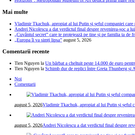
Horizons”. Metropolitan Museum of Art dedică prima mare retrosp
Mai multe
Vladimir Tkachuk, apropiat al lui Putin și șeful companiei care
Andrei Nicolescu a dat verdictul final despre revenirea-șoc a l
„Cuvântul secret” care te protejează pe tine și pe familia ta de fr
„Europa îi va simți lipsa”
august 5, 2026
Comentarii recente
Tien Nguyen
la
Un bărbat a cheltuit peste 14.000 de euro pentr
Tien Nguyen
la
Schimb dur de replici între Greta Thunberg și A
Noi
Comentarii
august 5, 2026
Vladimir Tkachuk, apropiat al lui Putin și șeful 
august 5, 2026
Andrei Nicolescu a dat verdictul final despre re