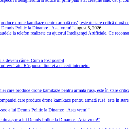
ectivă designerului și aduce în prim-plan atât creațiile sale, cât și co
 produce drone kamikaze pentru armată rusă, este în stare critică după c
ui Dennis Politic la Dinamo: „Asta vrem!”
august 5, 2026
audele la telefon realizate cu ajutorul Inteligenței Artificiale. Ce recoma
u a deveni câine. Cum a fost posibil
ndrew Tate. Răspunsul tinerei a cucerit internetul
companiei care produce drone kamikaze pentru armată rusă, este în stare
venirea-șoc a lui Dennis Politic la Dinamo: „Asta vrem!”