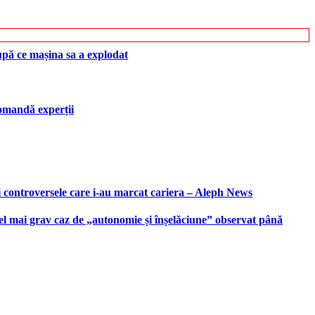
upă ce mașina sa a explodat
ecomandă experții
i controversele care i-au marcat cariera – Aleph News
 cel mai grav caz de „autonomie și înșelăciune” observat până