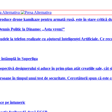
produce drone kamikaze pentru armată rusă, este în stare critică d
 Dennis Politic la Dinamo: „Asta vrem!”
udele la telefon realizate cu ajutorul Inteligenței Artificiale. Ce r
e întâmplă în Superliga
ctivă designerului și aduce în prim-plan atât creațiile sale, cât ș
ersoane în timpul unui test de securitate. Cercetătorii spun că este
face pe întuneric