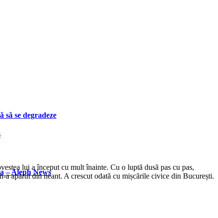
ă să se degradeze
s
vestea lui a început cu mult înainte. Cu o luptă dusă pas cu pas,
la – Aleph News
n-a apărut din neant. A crescut odată cu mișcările civice din București.