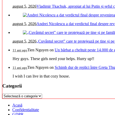
august 5, 2026
Vladimir Tkachuk, apropiat al lui Putin și șeful
august 5, 2026
Andrei Nicolescu a dat verdictul final despre re
august 5, 2026
„Cuvântul secret” care te protejează pe tine și pe 
Tien Nguyen
on
Un bărbat a cheltuit peste 14.000 de 
11 ani ago
Hey guys. These girls need your helps. Hurry up!!
Tien Nguyen
on
Schimb dur de replici între Greta Thu
11 ani ago
I wish I can live in that cozy house.
Categorii
Categorii
Acasă
Confidentialitate
GDPR