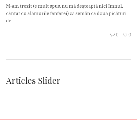
M-am trezit (e mult spus, nu mă deșteaptă nici Imnul,
cântat cu alămurile fanfarei) că semăn ca două picături
de...
0
0
Articles Slider