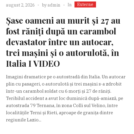
Externe
In
august 2, 2026
by
admin
Șase oameni au murit și 27 au
fost răniți după un carambol
devastator între un autocar,
trei mașini și o autorulotă, în
Italia I VIDEO
Imagini dramatice pe o autostradă din Italia. Un autocar
plin cu pasageri, o autorulotă și trei mașini s-a zdrobit
într-un carambol soldat cu 6 morți și 27 de răniți.
Teribilul accident a avut loc duminică după-amiază, pe
autostrada 79 Ternana, în zona Colli sul Velino, între
localitățile Terni și Rieti, aproape de granița dintre
regiunile Lazio...