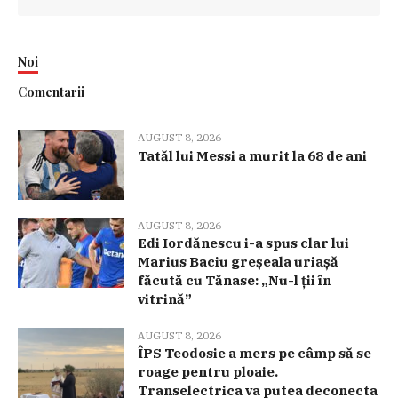
Noi
Comentarii
AUGUST 8, 2026
Tatăl lui Messi a murit la 68 de ani
AUGUST 8, 2026
Edi Iordănescu i-a spus clar lui
Marius Baciu greșeala uriașă
făcută cu Tănase: „Nu-l ții în
vitrină”
AUGUST 8, 2026
ÎPS Teodosie a mers pe câmp să se
roage pentru ploaie.
Transelectrica va putea deconecta