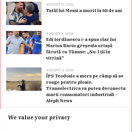
AUGUST 8, 2026
Tatăl lui Messi a murit la 68 de ani
AUGUST 8, 2026
Edi Iordănescu i-a spus clar lui
Marius Baciu greșeala uriașă
făcută cu Tănase: „Nu-l ții în
vitrină”
AUGUST 8, 2026
ÎPS Teodosie a mers pe câmp să se
roage pentru ploaie.
Transelectrica va putea deconecta
marii consumatori industriali –
Aleph News
We value your privacy
Categorii