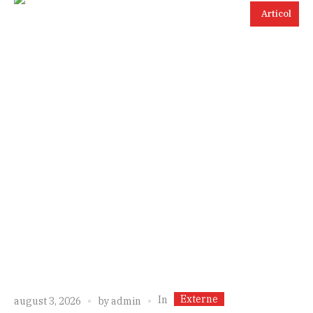
Articol
Externe
In
august 3, 2026
by
admin