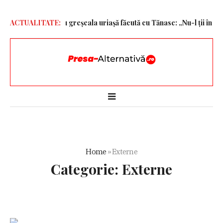
ciu greșeala uriașă făcută cu Tănase: „Nu-l ții în vitrină”
ACTUALITATE:
ÎPS Teod
Home
»
Externe
Categorie:
Externe