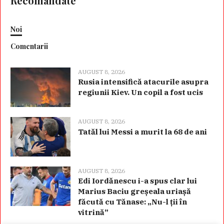
Recomandate
Noi
Comentarii
AUGUST 8, 2026
Rusia intensifică atacurile asupra
regiunii Kiev. Un copil a fost ucis
AUGUST 8, 2026
Tatăl lui Messi a murit la 68 de ani
AUGUST 8, 2026
Edi Iordănescu i-a spus clar lui
Marius Baciu greșeala uriașă
făcută cu Tănase: „Nu-l ții în
vitrină”