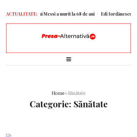
Tatăl lui Messi a murit la 68 de ani
ACTUALITATE:
Edi Iordănescu i-a spus clar 
Home
»
Sănătate
Categorie:
Sănătate