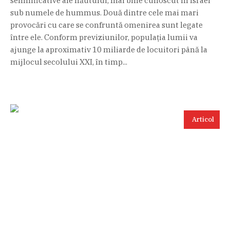
semnificative ale năutului, mai bine cunoscut în Israel
sub numele de hummus. Două dintre cele mai mari
provocări cu care se confruntă omenirea sunt legate
între ele. Conform previziunilor, populația lumii va
ajunge la aproximativ 10 miliarde de locuitori până la
mijlocul secolului XXI, în timp...
Articol