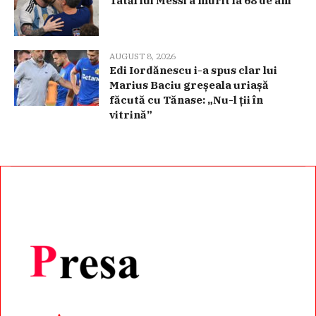
Tatăl lui Messi a murit la 68 de ani
AUGUST 8, 2026
Edi Iordănescu i-a spus clar lui
Marius Baciu greșeala uriașă
făcută cu Tănase: „Nu-l ții în
vitrină”