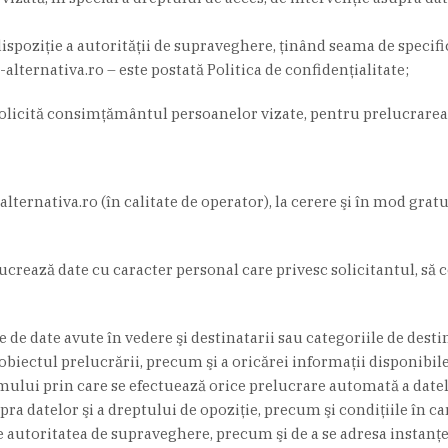
ispoziţie a autorităţii de supraveghere, ţinând seama de specifi
alternativa.ro – este postată Politica de confidenţialitate;
solicită consimţământul persoanelor vizate, pentru prelucrarea
alternativa.ro (în calitate de operator), la cerere şi în mod gra
relucrează date cu caracter personal care privesc solicitantul, 
e de date avute în vedere şi destinatarii sau categoriile de desti
biectul prelucrării, precum şi a oricărei informaţii disponibile 
mului prin care se efectuează orice prelucrare automată a datel
ra datelor şi a dreptului de opoziţie, precum şi condiţiile în car
re autoritatea de supraveghere, precum şi de a se adresa instanţe