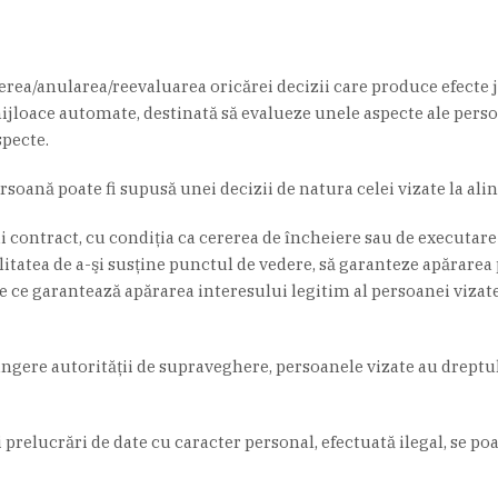
gerea/anularea/reevaluarea oricărei decizii care produce efecte j
mijloace automate, destinată să evalueze unele aspecte ale pers
pecte.
rsoană poate fi supusă unei decizii de natura celei vizate la ali
i contract, cu condiţia ca cererea de încheiere sau de executare 
itatea de a-şi susţine punctul de vedere, să garanteze apărarea 
e ce garantează apărarea interesului legitim al persoanei vizate
lângere autorităţii de supraveghere, persoanele vizate au dreptul
 prelucrări de date cu caracter personal, efectuată ilegal, se 