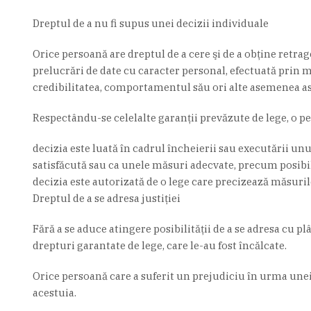
Dreptul de a nu fi supus unei decizii individuale
Orice persoană are dreptul de a cere şi de a obţine retra
prelucrări de date cu caracter personal, efectuată prin 
credibilitatea, comportamentul său ori alte asemenea as
Respectându-se celelalte garanţii prevăzute de lege, o pe
decizia este luată în cadrul încheierii sau executării unu
satisfăcută sau ca unele măsuri adecvate, precum posibil
decizia este autorizată de o lege care precizează măsuril
Dreptul de a se adresa justiției
Fără a se aduce atingere posibilităţii de a se adresa cu p
drepturi garantate de lege, care le-au fost încălcate.
Orice persoană care a suferit un prejudiciu în urma unei
acestuia.