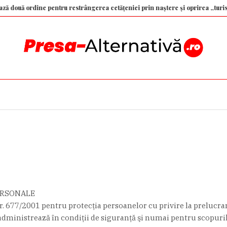
pentru restrângerea cetățeniei prin naștere și oprirea „turismului pentru 
ERSONALE
r. 677/2001 pentru protecţia persoanelor cu privire la prelucrare
administrează în condiţii de siguranţă şi numai pentru scopurile 