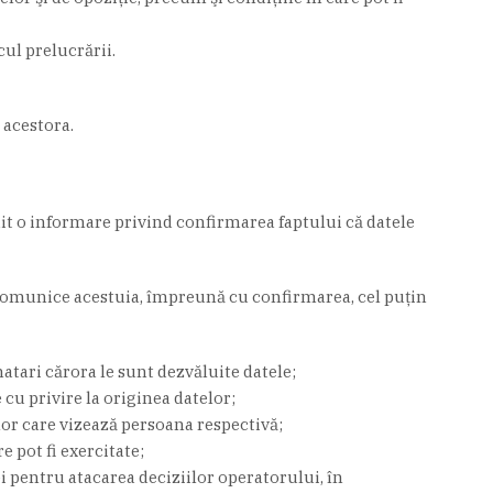
cul prelucrării.
 acestora.
tuit o informare privind confirmarea faptului că datele
să comunice acestuia, împreună cu confirmarea, cel puţin
natari cărora le sunt dezvăluite datele;
cu privire la originea datelor;
or care vizează persoana respectivă;
e pot fi exercitate;
i pentru atacarea deciziilor operatorului, în