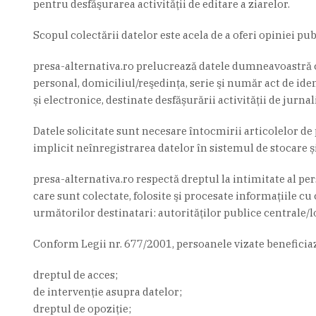
pentru desfăşurarea activităţii de editare a ziarelor.
Scopul colectării datelor este acela de a oferi opiniei pub
presa-alternativa.ro prelucrează datele dumneavoastră cu
personal, domiciliul/reşedinţa, serie şi număr act de ident
și electronice, destinate desfășurării activității de jur
Datele solicitate sunt necesare întocmirii articolelor d
implicit neînregistrarea datelor în sistemul de stocare ș
presa-alternativa.ro respectă dreptul la intimitate al per
care sunt colectate, folosite şi procesate informaţiile c
următorilor destinatari: autorităţilor publice centrale/l
Conform Legii nr. 677/2001, persoanele vizate beneficiaz
dreptul de acces;
de intervenţie asupra datelor;
dreptul de opoziție;