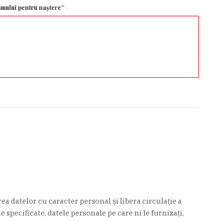
naștere” – Aleph News
România, Bulgaria și Spania au semnat un acord pent
a datelor cu caracter personal şi libera circulaţie a
specificate, datele personale pe care ni le furnizaţi,