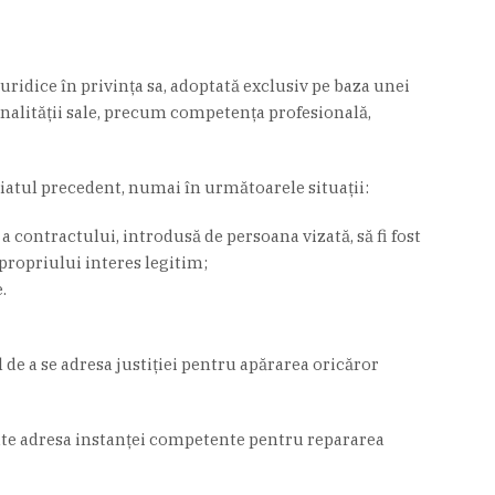
uridice în privinţa sa, adoptată exclusiv pe baza unei
onalităţii sale, precum competenţa profesională,
niatul precedent, numai în următoarele situaţii:
a contractului, introdusă de persoana vizată, să fi fost
propriului interes legitim;
.
 de a se adresa justiţiei pentru apărarea oricăror
poate adresa instanţei competente pentru repararea