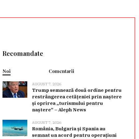
Recomandate
Noi
Comentarii
AUGUST 7, 2026
Trump semnează două ordine pentru
restrângerea cetățeniei prin naștere
și oprirea „turismului pentru
naștere” – Aleph News
AUGUST 7, 2026
România, Bulgaria și Spania au
semnat un acord pentru operațiuni