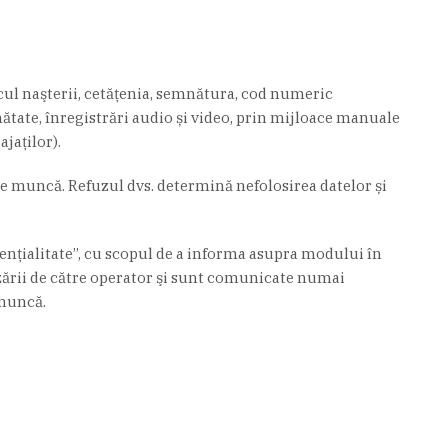
cul naşterii, cetăţenia, semnătura, cod numeric
ănătate, înregistrări audio și video, prin mijloace manuale
jaților).
de muncă. Refuzul dvs. determină nefolosirea datelor și
denţialitate’’, cu scopul de a informa asupra modului în
lizării de către operator şi sunt comunicate numai
 muncă.