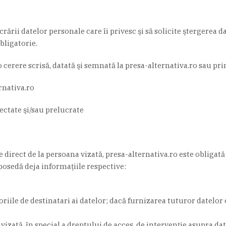
ării datelor personale care îi privesc şi să solicite ştergerea da
bligatorie.
o cerere scrisă, datată şi semnată la presa-alternativa.ro sau pr
rnativa.ro
ectate şi/sau prelucrate
e direct de la persoana vizată, presa-alternativa.ro este obligat
posedă deja informaţiile respective:
iile de destinatari ai datelor; dacă furnizarea tuturor datelor c
zată, în special a dreptului de acces, de intervenţie asupra datel