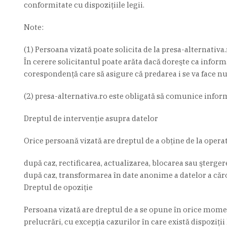
conformitate cu dispoziţiile legii.
Note:
(1) Persoana vizată poate solicita de la presa-alternativa
În cerere solicitantul poate arăta dacă doreşte ca informa
corespondenţă care să asigure că predarea i se va face n
(2) presa-alternativa.ro este obligată să comunice informa
Dreptul de intervenție asupra datelor
Orice persoană vizată are dreptul de a obţine de la operat
după caz, rectificarea, actualizarea, blocarea sau şterge
după caz, transformarea în date anonime a datelor a căr
Dreptul de opoziție
Persoana vizată are dreptul de a se opune în orice moment
prelucrări, cu excepţia cazurilor în care există dispoziţii