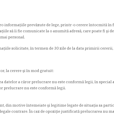
.ro informaţiile prevăzute de lege, printr-o cerere întocmită în f
ţiile să îi fie comunicate la o anumită adresă, care poate fi şi d
umai personal.
ţiile solicitate, în termen de 30 zile de la data primirii cererii
or, la cerere şi în mod gratuit:
rea datelor a căror prelucrare nu este conformă legii, în special
or prelucrare nu este conformă legii.
, din motive întemeiate şi legitime legate de situaţia sa particu
 legale contrare. În caz de opoziţie justificată prelucrarea nu ma