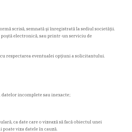
ormă scrisă, semnată şi înregistrată la sediul societăţii.
e poştă electronică, sau printr-un serviciu de
, cu respectarea eventualei opţiuni a solicitantului.
 a datelor incomplete sau inexacte;
lară, ca date care o vizează să facă obiectul unei
i poate viza datele în cauză.