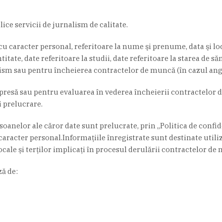
lice servicii de jurnalism de calitate.
 caracter personal, referitoare la nume şi prenume, data şi lo
itate, date referitoare la studii, date referitoare la starea de s
nalism sau pentru încheierea contractelor de muncă (în cazul anga
e presă sau pentru evaluarea în vederea încheierii contractelor 
i prelucrare.
soanelor ale căror date sunt prelucrate, prin „Politica de confi
u caracter personal.Informaţiile înregistrate sunt destinate uti
ocale și terților implicați în procesul derulării contractelor de
ă de: