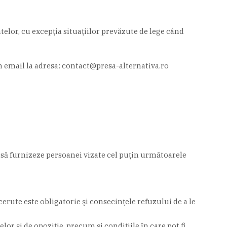
telor, cu excepţia situaţiilor prevăzute de lege când
in email la adresa: contact@presa-alternativa.ro
ă să furnizeze persoanei vizate cel puţin următoarele
erute este obligatorie şi consecinţele refuzului de a le
or şi de opoziţie, precum şi condiţiile în care pot fi