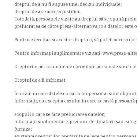
dreptul de a nu fi supuse unei decizii individuale;
dreptul de a se adresa justiţiei.
Totodată, persoanele vizate au dreptul să se opună prelucr
prelucrarea de către presa-alternativa.ro a datelor este o
Pentru exercitarea acestor drepturi, vă puteţi adresa cu 
Pentru informaţii suplimentare vizitați: www.presa-alte
Drepturile persoanelor ale căror date personale sunt col
Dreptul de a fi informat
În cazul în care datele cu caracter personal sunt obţinut
informaţii, cu excepţia cazului în care această persoană 
scopul în care se face prelucrarea datelor;
informaţii suplimentare, precum: destinatarii sau categor
furniza;
existenţa drepturilor prevăzute de lege pentru persoana vi