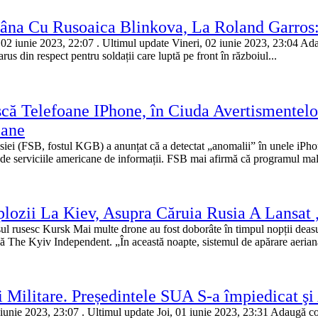
âna Cu Rusoaica Blinkova, La Roland Garros:
, 02 iunie 2023, 22:07 . Ultimul update Vineri, 02 iunie 2023, 23:04 Ad
us din respect pentru soldații care luptă pe front în războiul...
că Telefoane IPhone, în Ciuda Avertismentelo
cane
usiei (FSB, fostul KGB) a anunțat că a detectat „anomalii” în unele iPh
 de serviciile americane de informații. FSB mai afirmă că programul mal
ozii La Kiev, Asupra Căruia Rusia A Lansat 
 rusesc Kursk Mai multe drone au fost doborâte în timpul nopții deasup
ă The Kyiv Independent. „În această noapte, sistemul de apărare aeriană
i Militare. Președintele SUA S-a împiedicat 
1 iunie 2023, 23:07 . Ultimul update Joi, 01 iunie 2023, 23:31 Adaugă co