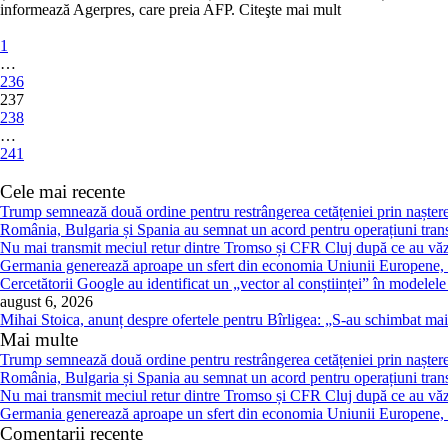
informează Agerpres, care preia AFP. Citeşte mai mult
1
…
236
237
238
…
241
Cele mai recente
Trump semnează două ordine pentru restrângerea cetățeniei prin naștere
România, Bulgaria și Spania au semnat un acord pentru operațiuni transf
Nu mai transmit meciul retur dintre Tromso și CFR Cluj după ce au văz
Germania generează aproape un sfert din economia Uniunii Europene, p
Cercetătorii Google au identificat un „vector al conștiinței” în modelele 
august 6, 2026
Mihai Stoica, anunț despre ofertele pentru Bîrligea: „S-au schimbat ma
Mai multe
Trump semnează două ordine pentru restrângerea cetățeniei prin naștere
România, Bulgaria și Spania au semnat un acord pentru operațiuni transf
Nu mai transmit meciul retur dintre Tromso și CFR Cluj după ce au văz
Germania generează aproape un sfert din economia Uniunii Europene, p
Comentarii recente