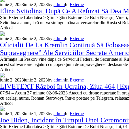
iunie 2, 2023
iunie 2, 2023
by
admin
In
Externe
Elina Svitolina, După Ce A Refuzat Să Dea M
Știri Externe Libertatea > Ştiri > Știri Externe De Bobi Neacșu, Vineri
Svitolina a anunţat că nu va strânge mâna adversarelor din Rusia și Belar
Articol
iunie 2, 2023
iunie 2, 2023
by
admin
In
Externe
Oficialii De La Kremlin Continuă Să Foloseas
Supraveghere” Ale Serviciilor Secrete Ameri
Afirmația lui Peskov vine după ce Serviciul Federal de Securitate al R
acest software are legături cu „operațiuni de supraveghere” desfășurate
Articol
iunie 2, 2023
iunie 2, 2023
by
admin
In
Externe
LIVETEXT Război în Ucraina, Ziua 464 | Expl
07:54 – Acum 37 minute 02-06-2023 Atacuri cu drone raportate în orașul
cu același nume, Roman Starovoyt, într-o postare pe Telegram, relateaz
Articol
iunie 1, 2023
iunie 1, 2023
by
admin
In
Externe
Joe Biden, Incident în Timpul Unei Ceremoni
Știri Externe Libertatea > Ştiri > Știri Externe De Bobi Neacșu, Joi, 0