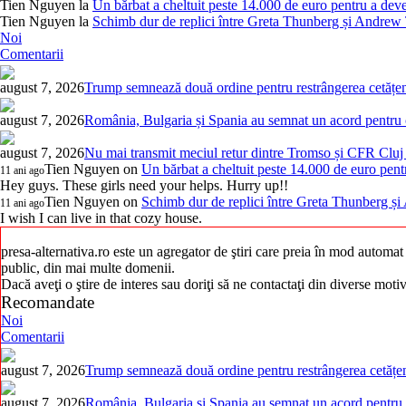
Tien Nguyen
la
Un bărbat a cheltuit peste 14.000 de euro pentru a deve
Tien Nguyen
la
Schimb dur de replici între Greta Thunberg și Andrew Ta
Noi
Comentarii
august 7, 2026
Trump semnează două ordine pentru restrângerea cetățeni
august 7, 2026
România, Bulgaria și Spania au semnat un acord pentru ope
august 7, 2026
Nu mai transmit meciul retur dintre Tromso și CFR Cluj 
Tien Nguyen
on
Un bărbat a cheltuit peste 14.000 de euro pent
11 ani ago
Hey guys. These girls need your helps. Hurry up!!
Tien Nguyen
on
Schimb dur de replici între Greta Thunberg și 
11 ani ago
I wish I can live in that cozy house.
presa-alternativa.ro este un agregator de ştiri care preia în mod automat i
public, din mai multe domenii.
Dacă aveţi o ştire de interes sau doriţi să ne contactaţi din diverse mot
Recomandate
Noi
Comentarii
august 7, 2026
Trump semnează două ordine pentru restrângerea cetățeni
august 7, 2026
România, Bulgaria și Spania au semnat un acord pentru op