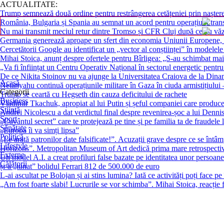
ACTUALITATE:
Trump semnează două ordine pentru restrângerea cetățeniei prin naștere
România, Bulgaria și Spania au semnat un acord pentru operațiuni transf
Nu mai transmit meciul retur dintre Tromso și CFR Cluj după ce au văz
Germania generează aproape un sfert din economia Uniunii Europene, p
Cercetătorii Google au identificat un „vector al conștiinței” în modelele 
Mihai Stoica, anunț despre ofertele pentru Bîrligea: „S-au schimbat ma
„Va fi înființat un Centru Operativ Național în sectorul energetic pentr
De ce Nikita Stoinov nu va ajunge la Universitatea Craiova de la Dinamo ș
Acasă
Netanyahu continuă operațiunile militare în Gaza în ciuda armistițiulu
Categorii
Trump se ceartă cu Hegseth din cauza deficitului de rachete
Business
Vladimir Tkachuk, apropiat al lui Putin și șeful companiei care produce
Știință
Andrei Nicolescu a dat verdictul final despre revenirea-șoc a lui Denni
Sport
„Cuvântul secret” care te protejează pe tine și pe familia ta de fraudele l
Sănătate
„Europa îi va simți lipsa”
Politică
„Le arată patronilor date falsificate!”. Acuzații grave despre ce se întâ
Lifestyle
Horizons”. Metropolitan Museum of Art dedică prima mare retrospectivă d
Externe
Un model A.I. a creat profiluri false bazate pe identitatea unor persoan
Călătorii
și-a „tunat” bolidul Ferrari 812 de 500.000 de euro
L-ai ascultat pe Bolojan și ai stins lumina? Iată ce activități poți face pe
„Am fost foarte slabi! Lucrurile se vor schimba”. Mihai Stoica, reacț