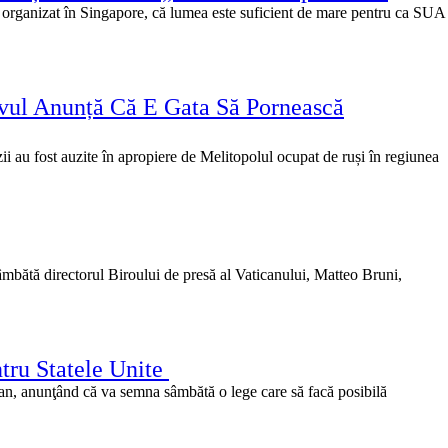
a, organizat în Singapore, că lumea este suficient de mare pentru ca SUA
vul Anunță Că E Gata Să Pornească
i au fost auzite în apropiere de Melitopolul ocupat de ruși în regiunea
sâmbătă directorul Biroului de presă al Vaticanului, Matteo Bruni,
tru Statele Unite
ican, anunţând că va semna sâmbătă o lege care să facă posibilă