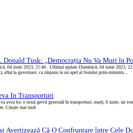
. Donald Tusk: „Democraţia Nu Va Muri în Po
nică, 04 iunie 2023, 21:46 . Ultimul update Duminică, 04 iunie 2023, 2
, aflat la guvernare, ca răspuns la un apel al fostului prim-ministru...
va In Transporturi
va avea loc o nouă grevă generală în transporturi, marți, 6 iunie, iar rom
ate. Citeşte mai mult
 Avertizează Că O Confruntare între Cele Dou