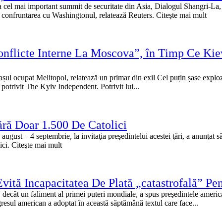
 la cel mai important summit de securitate din Asia, Dialogul Shangri-L
u confruntarea cu Washingtonul, relatează Reuters. Citeşte mai mult
nflicte Interne La Moscova”, în Timp Ce Kie
ul ocupat Melitopol, relatează un primar din exil Cel puțin șase explozi
 potrivit The Kyiv Independent. Potrivit lui...
ră Doar 1.500 De Catolici
ugust – 4 septembrie, la invitaţia preşedintelui acestei ţări, a anunţat 
ci. Citeşte mai mult
ită Incapacitatea De Plată „catastrofală” Pen
al” decât un faliment al primei puteri mondiale, a spus preşedintele amer
esul american a adoptat în această săptămână textul care face...