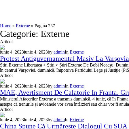
Home
»
Externe
»
Pagina 237
Categorie:
Externe
Articol
iunie 4, 2023
iunie 4, 2023
by
admin
In
Externe
Protest Antiguvernamental Masiv La Varșovia
Știri Externe Libertatea > Ştiri > Știri Externe De Bobi Neacșu, Dumi
în centrul Varşoviei, duminică, împotriva Partidului Lege şi Justiţie (PiS)
Articol
iunie 4, 2023
iunie 4, 2023
by
admin
In
Externe
MAE, Avertisment De Calatorie In Franta. Gre
Ministerul Afacerilor Externe a transmis duminică, 4 iunie, că în Franța 
aștepte că trenurile și avioanele vor avea întârzieri sau chiar vor fi anul
Articol
iunie 4, 2023
iunie 4, 2023
by
admin
In
Externe
China Spune Că Urmărește Dialogul Cu SUA și