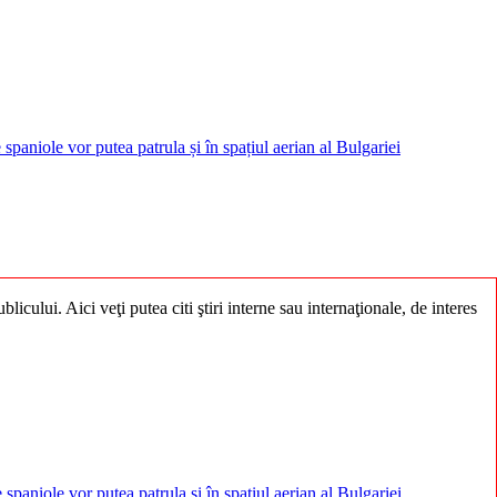
aniole vor putea patrula și în spațiul aerian al Bulgariei
licului. Aici veţi putea citi ştiri interne sau internaţionale, de interes
paniole vor putea patrula și în spațiul aerian al Bulgariei