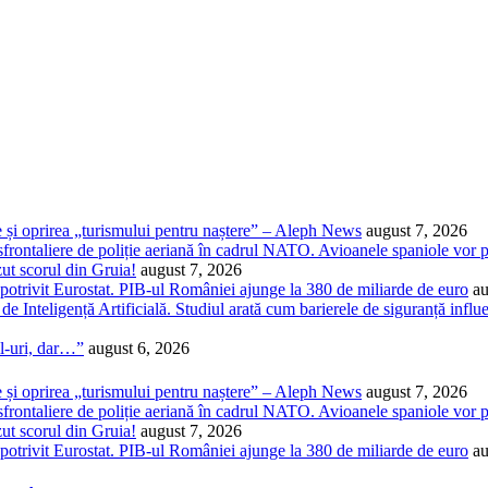
 și oprirea „turismului pentru naștere” – Aleph News
august 7, 2026
rontaliere de poliție aeriană în cadrul NATO. Avioanele spaniole vor put
ut scorul din Gruia!
august 7, 2026
otrivit Eurostat. PIB-ul României ajunge la 380 de miliarde de euro
au
de Inteligență Artificială. Studiul arată cum barierele de siguranță influ
il-uri, dar…”
august 6, 2026
 și oprirea „turismului pentru naștere” – Aleph News
august 7, 2026
rontaliere de poliție aeriană în cadrul NATO. Avioanele spaniole vor put
ut scorul din Gruia!
august 7, 2026
otrivit Eurostat. PIB-ul României ajunge la 380 de miliarde de euro
au