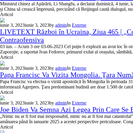
Ministrul chinez al Apărării, Li Shangfu, a declarat duminică, 4 iunie,
și China să crească împreună, precizând că Beijingul caută dialogul, n
Articol
iunie 3, 2023
iunie 3, 2023
by
admin
In
Externe
LIVETEXT Război în Ucraina, Ziua 465 | „Co
Contraofensiva
03 iun. – Acum 3 ore 03-06-2023 Cel puțin 6 explozii au avut loc în oraș
Zaporojie, a raportat Ivan Fedorov, primarul exilat al orașului, sâmbătă,
Articol
iunie 3, 2023
iunie 3, 2023
by
admin
In
Externe
Papa Francisc Va Vizita Mongolia. Ţara Numă
Papa Francisc va efectua o vizită apostolică în Mongolia în perioada 31 a
informează Agerpres. Ţara predominant budistă are doar 1.500 de catoli
Articol
iunie 3, 2023
iunie 3, 2023
by
admin
In
Externe
Joe Biden Va Semna Azi Legea Prin Care Se Ev
„Nimic nu ar fi fost mai iresponsabil, nimic nu ar fi fost mai catastrof
amânarea până în ianuarie 2025 a acestei perspective periculoase. Congr
Articol