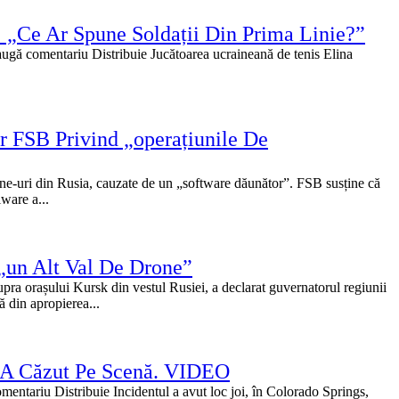
 „Ce Ar Spune Soldații Din Prima Linie?”
augă comentariu Distribuie Jucătoarea ucraineană de tenis Elina
r FSB Privind „operațiunile De
one-uri din Rusia, cauzate de un „software dăunător”. FSB susține că
ware a...
„un Alt Val De Drone”
ra orașului Kursk din vestul Rusiei, a declarat guvernatorul regiunii
 din apropierea...
şi A Căzut Pe Scenă. VIDEO
mentariu Distribuie Incidentul a avut loc joi, în Colorado Springs,