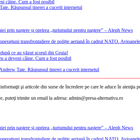
ni câine. Cum a fost posibil
te. Răspunsul tinerei a cucerit internetul
ei prin naștere și oprirea „turismului pentru naștere” – Aleph News
rațiuni transfrontaliere de poliție aeriană în cadrul NATO. Avioanele sp
după ce au văzut scorul din Gruia!
ru a deveni câine. Cum a fost posibil
Andrew Tate. Răspunsul tinerei a cucerit internetul
nformaţii şi articole din surse de încredere pe care le aduce în atenţia pub
ive, puteţi trimite un email la adresa: admin@presa-alternativa.ro
ei prin naștere și oprirea „turismului pentru naștere” – Aleph News
erațiuni transfrontaliere de poliție aeriană în cadrul NATO. Avioanele s