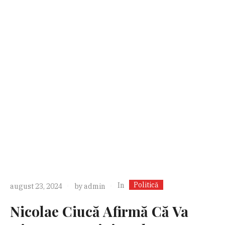
Politică
In
august 23, 2024
by
admin
Nicolae Ciucă Afirmă Că Va