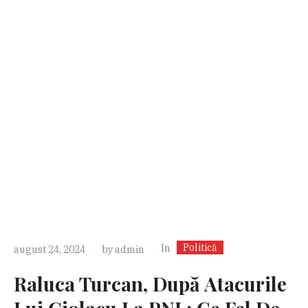
Politică
In
august 24, 2024
by
admin
Raluca Turcan, După Atacurile