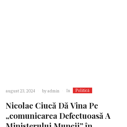
Politică
In
august 23, 2024
by
admin
Nicolae Ciucă Dă Vina Pe
„comunicarea Defectuoasă A
Ministerului Muncii” în