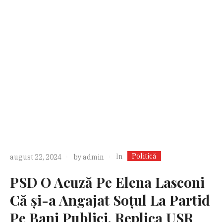
Politică
In
august 22, 2024
by
admin
PSD O Acuză Pe Elena Lasconi
Că și-a Angajat Soțul La Partid
Pe Bani Publici. Replica USR