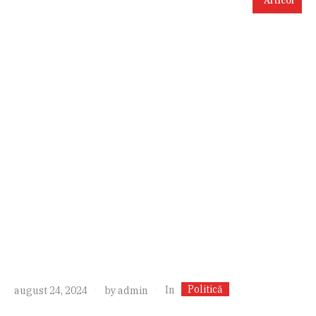
Articol
Politică
In
august 24, 2024
by
admin