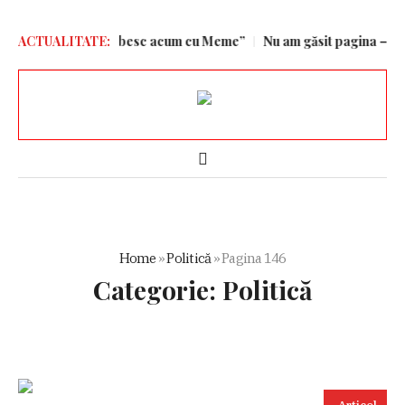
FCSB: „Vorbesc acum cu Meme”
ACTUALITATE:
Nu am găsit pagina – Aleph News
Home
»
Politică
»
Pagina 146
Categorie:
Politică