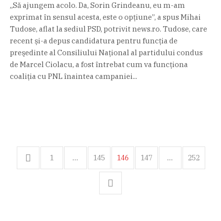
„Să ajungem acolo. Da, Sorin Grindeanu, eu m-am
exprimat în sensul acesta, este o opţiune”, a spus Mihai
Tudose, aflat la sediul PSD, potrivit news.ro. Tudose, care
recent și-a depus candidatura pentru funcţia de
preşedinte al Consiliului Naţional al partidului condus
de Marcel Ciolacu, a fost întrebat cum va funcţiona
coaliţia cu PNL înaintea campaniei...
1
…
145
146
147
…
252