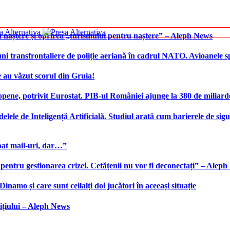
 naștere și oprirea „turismului pentru naștere” – Aleph News
transfrontaliere de poliție aeriană în cadrul NATO. Avioanele span
 au văzut scorul din Gruia!
ene, potrivit Eurostat. PIB-ul României ajunge la 380 de miliard
elele de Inteligență Artificială. Studiul arată cum barierele de sigu
bat mail-uri, dar…”
 pentru gestionarea crizei. Cetățenii nu vor fi deconectați” – Alep
namo și care sunt ceilalți doi jucători în aceeași situație
ițiului – Aleph News