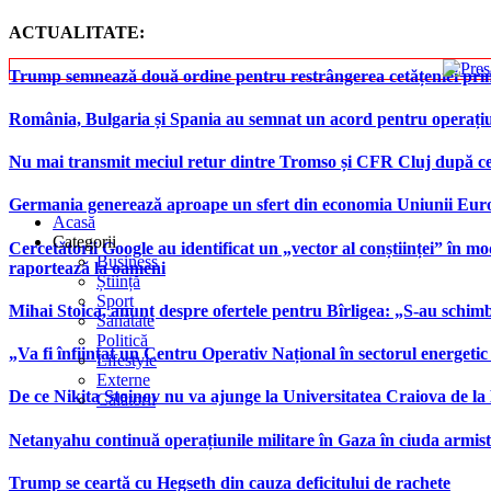
ACTUALITATE:
Trump semnează două ordine pentru restrângerea cetățeniei prin
România, Bulgaria și Spania au semnat un acord pentru operațiuni 
Nu mai transmit meciul retur dintre Tromso și CFR Cluj după ce
Germania generează aproape un sfert din economia Uniunii Europ
Acasă
Categorii
Cercetătorii Google au identificat un „vector al conștiinței” în mod
Business
raportează la oameni
Știință
Sport
Mihai Stoica, anunț despre ofertele pentru Bîrligea: „S-au schim
Sănătate
Politică
„Va fi înființat un Centru Operativ Național în sectorul energetic
Lifestyle
Externe
De ce Nikita Stoinov nu va ajunge la Universitatea Craiova de la Di
Călătorii
Netanyahu continuă operațiunile militare în Gaza în ciuda armist
Trump se ceartă cu Hegseth din cauza deficitului de rachete