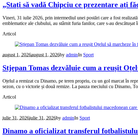
„Stați să vadă Chipciu ce prezentare ați fă
Vineri, 31 iulie 2026, prin intermediul unei postări care a fost realizat
emblematice ale clubului, au stârnit furia fanilor, care s-au descătușat 
Articol
august 1, 2026
august 1, 2026
by
admin
In
Sport
Stjepan Tomas dezvăluie cum a reușit Oțel
Oțelul a remizat cu Dinamo, pe teren propriu, cu un gol marcat în repri
sezon, cu o victorie și două remize. La pauza meciului cu Dinamo, Tomas
Articol
iulie 31, 2026
iulie 31, 2026
by
admin
In
Sport
Dinamo a oficializat transferul fotbalist