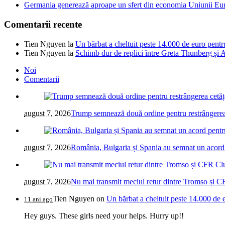
Germania generează aproape un sfert din economia Uniunii Euro
Comentarii recente
Tien Nguyen
la
Un bărbat a cheltuit peste 14.000 de euro pentr
Tien Nguyen
la
Schimb dur de replici între Greta Thunberg și A
Noi
Comentarii
august 7, 2026
Trump semnează două ordine pentru restrângerea c
august 7, 2026
România, Bulgaria și Spania au semnat un acord pe
august 7, 2026
Nu mai transmit meciul retur dintre Tromso și C
Tien Nguyen
on
Un bărbat a cheltuit peste 14.000 de 
11 ani ago
Hey guys. These girls need your helps. Hurry up!!