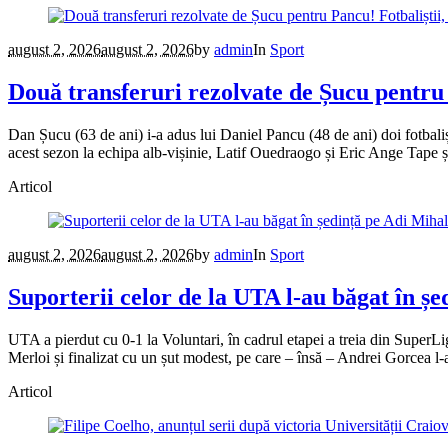
august 2, 2026
august 2, 2026
by
admin
In
Sport
Două transferuri rezolvate de Șucu pentru 
Dan Șucu (63 de ani) i-a adus lui Daniel Pancu (48 de ani) doi fotbalișt
acest sezon la echipa alb-vișinie, Latif Ouedraogo și Eric Ange Tape și
Articol
august 2, 2026
august 2, 2026
by
admin
In
Sport
Suporterii celor de la UTA l-au băgat în șed
UTA a pierdut cu 0-1 la Voluntari, în cadrul etapei a treia din SuperLi
Merloi și finalizat cu un șut modest, pe care – însă – Andrei Gorcea l-a
Articol