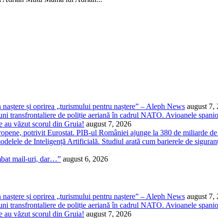
 naștere și oprirea „turismului pentru naștere” – Aleph News
august 7,
 transfrontaliere de poliție aeriană în cadrul NATO. Avioanele spaniole 
 au văzut scorul din Gruia!
august 7, 2026
pene, potrivit Eurostat. PIB-ul României ajunge la 380 de miliarde de
odelele de Inteligență Artificială. Studiul arată cum barierele de siguranț
mbat mail-uri, dar…”
august 6, 2026
 naștere și oprirea „turismului pentru naștere” – Aleph News
august 7,
 transfrontaliere de poliție aeriană în cadrul NATO. Avioanele spaniole 
 au văzut scorul din Gruia!
august 7, 2026