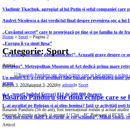
Vladimir Tkachuk, apropiat al lui Putin și șeful companiei care 
Andrei Nicolescu a dat verdictul final despre revenirea-șoc a lui
„Cuvântul secret” care te protejează pe tine și pe familia ta de fra
Home
»
Sport
»
Pagina 2
„Europa îi va simți lipsa”
Categorie:
Sport
„Le arată patronilor date falsificate!”. Acuzații grave despre ce s
Articol
Horizons”. Metropolitan Museum of Art dedică prima mare retrospe
Un model A.I. a creat profiluri false bazate pe identitatea unor p
acum
august 3, 2026
august 3, 2026
by
admin
In
Sport
și-a „tunat” bolidul Ferrari 812 de 500.000 de euro
Basarab Panduru știe două echipe care se 
L-ai ascultat pe Bolojan și ai stins lumina? Iată ce activități poți 
Basarab Panduru (56 de ani), fost internațional român și actual anali
disputat în runda actuală, și anume U Cluj – FC Botoșani și FCSB – F
„Am fost foarte slabi! Lucrurile se vor schimba”. Mihai Stoica,
Articol