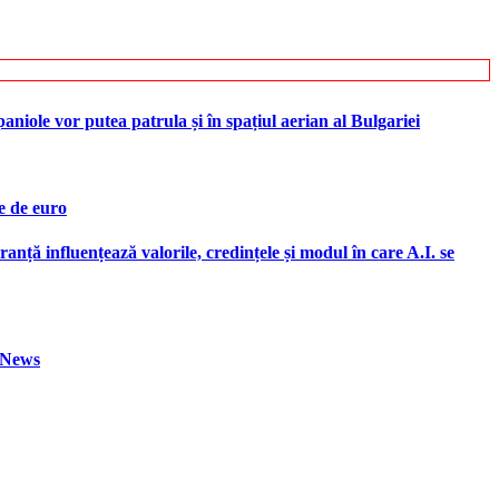
iole vor putea patrula și în spațiul aerian al Bulgariei
e de euro
ranță influențează valorile, credințele și modul în care A.I. se
h News