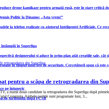
produce drone kamikaze pentru armată rusă, este în stare critică d
 Dennis Politic la Dinamo: „Asta vrem!”
udele la telefon realizate cu ajutorul Inteligenței Artificiale. Ce r
e întâmplă în Superliga
ctivă designerului și aduce în prim-plan atât creațiile sale, cât ș
ersoane în timpul unui test de securitate. Cercetătorii spun că este
bat pentru a scăpa de retrogradarea din Sup
face pe întuneric
st TV, a numit două candidate la retrogradarea din Superliga după prime
arul Constanța. Ambele partide sunt programate luni, 3...
 reacție furibundă după FCSB