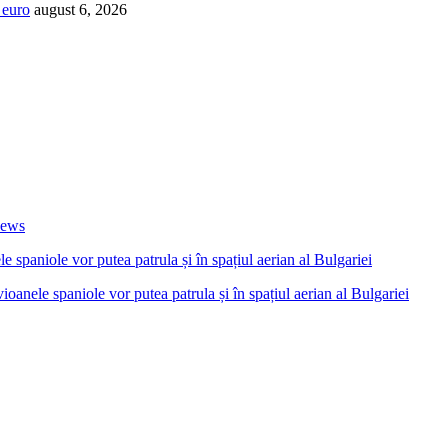
 euro
august 6, 2026
News
anele spaniole vor putea patrula și în spațiul aerian al Bulgariei