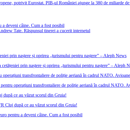
pene, potrivit Eurostat. PIB-ul României ajunge la 380 de miliarde de
u a deveni câine. Cum a fost posibil
ndrew Tate. Răspunsul tinerei a cucerit internetul
etățeniei prin naștere și oprirea „turismului pentru naștere” – Aleph 
ntru operațiuni transfrontaliere de poliție aeriană în cadrul NATO. Avio
FR Cluj după ce au văzut scorul din Gruia!
euro pentru a deveni câine. Cum a fost posibil