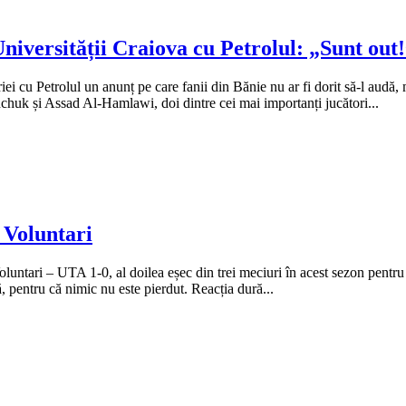
Universității Craiova cu Petrolul: „Sunt out
riei cu Petrolul un anunț pe care fanii din Bănie nu ar fi dorit să-l audă
uk și Assad Al-Hamlawi, doi dintre cei mai importanți jucători...
 Voluntari
luntari – UTA 1-0, al doilea eșec din trei meciuri în acest sezon pent
că, pentru că nimic nu este pierdut. Reacția dură...