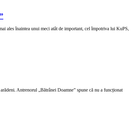
!”
, mai ales înaintea unui meci atât de important, cel împotriva lui KuPS,
ru arădeni. Antrenorul „Bătrânei Doamne” spune că nu a funcționat