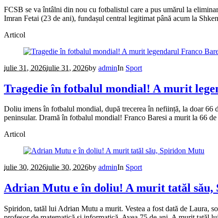
FCSB se va întâlni din nou cu fotbalistul care a pus umărul la eliminar
Imran Fetai (23 de ani), fundașul central legitimat până acum la Shkend
Articol
iulie 31, 2026
iulie 31, 2026
by
admin
In
Sport
Tragedie în fotbalul mondial! A murit lege
Doliu imens în fotbalul mondial, după trecerea în neființă, la doar 66 
peninsular. Dramă în fotbalul mondial! Franco Baresi a murit la 66 de 
Articol
iulie 30, 2026
iulie 30, 2026
by
admin
In
Sport
Adrian Mutu e în doliu! A murit tatăl său
Spiridon, tatăl lui Adrian Mutu a murit. Vestea a fost dată de Laura, s
profesor de matematică și informatică. Avea 75 de ani. A murit tatăl 