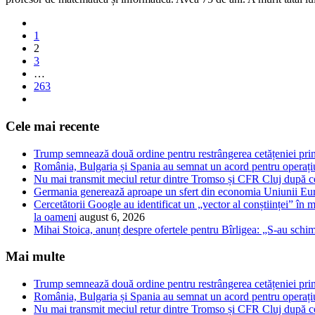
1
2
3
…
263
Cele mai recente
Trump semnează două ordine pentru restrângerea cetățeniei prin
România, Bulgaria și Spania au semnat un acord pentru operațiuni
Nu mai transmit meciul retur dintre Tromso și CFR Cluj după ce
Germania generează aproape un sfert din economia Uniunii Euro
Cercetătorii Google au identificat un „vector al conștiinței” în m
la oameni
august 6, 2026
Mihai Stoica, anunț despre ofertele pentru Bîrligea: „S-au schi
Mai multe
Trump semnează două ordine pentru restrângerea cetățeniei prin
România, Bulgaria și Spania au semnat un acord pentru operațiuni
Nu mai transmit meciul retur dintre Tromso și CFR Cluj după ce