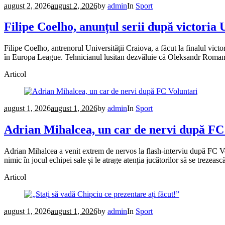
august 2, 2026
august 2, 2026
by
admin
In
Sport
Filipe Coelho, anunțul serii după victoria 
Filipe Coelho, antrenorul Universității Craiova, a făcut la finalul victo
în Europa League. Tehnicianul lusitan dezvăluie că Oleksandr Romanch
Articol
august 1, 2026
august 1, 2026
by
admin
In
Sport
Adrian Mihalcea, un car de nervi după FC
Adrian Mihalcea a venit extrem de nervos la flash-interviu după FC Vo
nimic în jocul echipei sale și le atrage atenția jucătorilor să se trezeas
Articol
august 1, 2026
august 1, 2026
by
admin
In
Sport