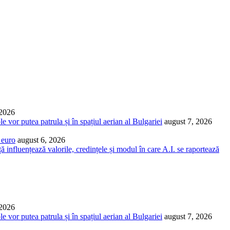
 2026
vor putea patrula și în spațiul aerian al Bulgariei
august 7, 2026
 euro
august 6, 2026
ă influențează valorile, credințele și modul în care A.I. se raportează
 2026
vor putea patrula și în spațiul aerian al Bulgariei
august 7, 2026