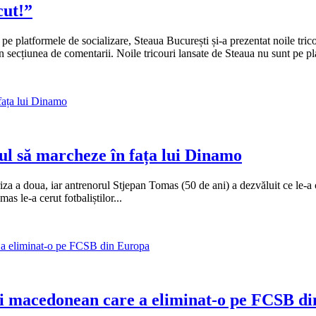
cut!”
ă pe platformele de socializare, Steaua București și-a prezentat noile tric
în secțiunea de comentarii. Noile tricouri lansate de Steaua nu sunt pe pla
ul să marcheze în fața lui Dinamo
za a doua, iar antrenorul Stjepan Tomas (50 de ani) a dezvăluit ce le-a ce
 le-a cerut fotbaliștilor...
ului macedonean care a eliminat-o pe FCSB d