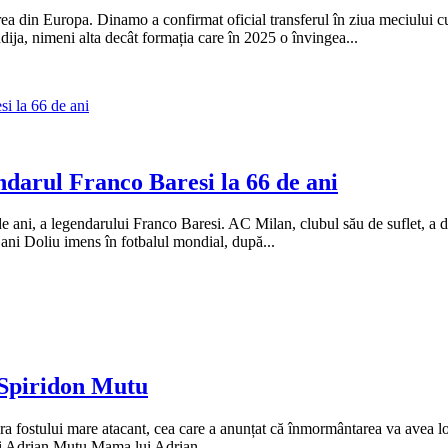
ea din Europa. Dinamo a confirmat oficial transferul în ziua meciului cu 
ija, nimeni alta decât formația care în 2025 o învingea...
ndarul Franco Baresi la 66 de ani
de ani, a legendarului Franco Baresi. AC Milan, clubul său de suflet, a da
ani Doliu imens în fotbalul mondial, după...
, Spiridon Mutu
ora fostului mare atacant, cea care a anunțat că înmormântarea va avea lo
lui Adrian Mutu Mama lui Adrian...