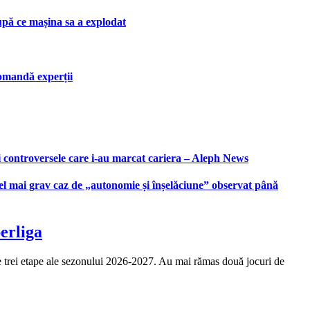
upă ce mașina sa a explodat
ecomandă experții
i controversele care i-au marcat cariera – Aleph News
 cel mai grav caz de „autonomie și înșelăciune” observat până
erliga
le trei etape ale sezonului 2026-2027. Au mai rămas două jocuri de