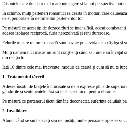
Disputele care duc la o mai mare înțelegere și la noi perspective pot cr
În schimb, mulți parteneri romantici se ceartă în moduri care dăunează 
de superioritate în detrimentul partenerilor lor.
Pe măsură ce acest tip de dezacorduri se intensifică, acești combatanți 
adesea izolarea reciprocă, furia nerezolvată și răni dureroase.
Felurile în care un om se ceartă sunt bazate pe nevoia de a câștiga şi s
Mulți oameni nici măcar nu sunt conștienți când sau unde au învățat să 
din relația lor.
Iată 10 dintre cele mai frecvente moduri de ceartă și cum să nu te lupți
1. Tratamentul tăcerii
Adesea însoțit de brațele încrucișate și de o expresie plină de superiori
gândurile și sentimentele fără să facă acest lucru pentru el sau ea.
Pe măsură ce partenerul tăcut rămâne deconectat, suferința celuilalt par
2. Invalidare
Atunci când se simt atacați sau neliniștiți, multe persoane ripostează c