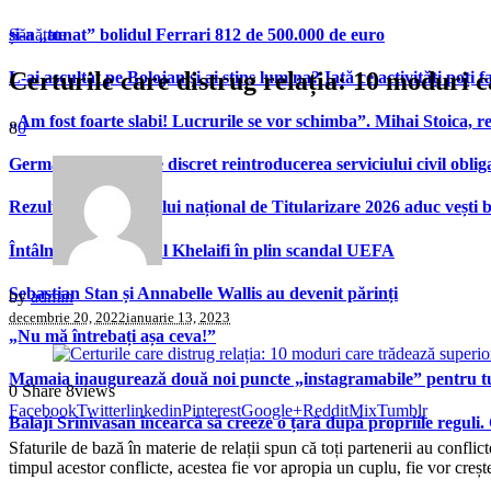
și-a „tunat” bolidul Ferrari 812 de 500.000 de euro
Sănătate
Certurile care distrug relația: 10 moduri c
L-ai ascultat pe Bolojan și ai stins lumina? Iată ce activități poți 
„Am fost foarte slabi! Lucrurile se vor schimba”. Mihai Stoica,
8
0
Germania pregătește discret reintroducerea serviciului civil oblig
Rezultatele examenului național de Titularizare 2026 aduc vești 
Întâlnire Ceferin – Al Khelaifi în plin scandal UEFA
Sebastian Stan și Annabelle Wallis au devenit părinți
by
admin
decembrie 20, 2022
ianuarie 13, 2023
„Nu mă întrebați așa ceva!”
Mamaia inaugurează două noi puncte „instagramabile” pentru turi
0
Share
8
views
Facebook
Twitter
linkedin
Pinterest
Google+
Reddit
Mix
Tumblr
Balaji Srinivasan încearcă să creeze o țară după propriile reguli.
Sfaturile de bază în materie de relații spun că toți partenerii au confli
timpul acestor conflicte, acestea fie vor apropia un cuplu, fie vor creșt