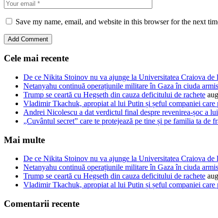
Save my name, email, and website in this browser for the next ti
Cele mai recente
De ce Nikita Stoinov nu va ajunge la Universitatea Craiova de la 
Netanyahu continuă operațiunile militare în Gaza în ciuda armi
Trump se ceartă cu Hegseth din cauza deficitului de rachete
aug
Vladimir Tkachuk, apropiat al lui Putin și șeful companiei care
Andrei Nicolescu a dat verdictul final despre revenirea-șoc a l
„Cuvântul secret” care te protejează pe tine și pe familia ta de fr
Mai multe
De ce Nikita Stoinov nu va ajunge la Universitatea Craiova de la 
Netanyahu continuă operațiunile militare în Gaza în ciuda armi
Trump se ceartă cu Hegseth din cauza deficitului de rachete
aug
Vladimir Tkachuk, apropiat al lui Putin și șeful companiei care
Comentarii recente