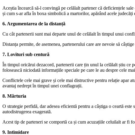
Aceștia încearcă să-l convingă pe celălalt partener că deficiențele sale
și cum s-ar afla în boxa simbolică a martorilor, apărând acele judecăți
6. Argumentarea de la distanță
Cu cât partenerii sunt mai departe unul de celălalt în timpul unui conflic
Distanța permite, de asemenea, partenerului care are nevoie să câștige ș
7. Lovituri sub centură
În timpul oricărui dezacord, partenerii care țin unul la celălalt știu ce 
folosească niciodată informațiile speciale pe care le au despre cele mai 
Conflictele cele mai grave și cele mai distructive pentru relație apar a
avantaj nedrept în timpul unei conflagrații.
8. Mărturia
O strategie perfidă, dar adesea eficientă pentru a câștiga o ceartă este să
autodistrugerea exagerată.
Acest tip de parteneri se comportă ca și cum acuzațiile celuilalt ar fi f
9. Intimidare