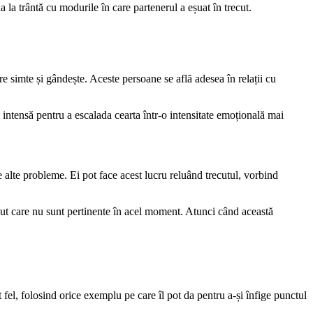
 la trântă cu modurile în care partenerul a eșuat în trecut.
are simte și gândește. Aceste persoane se află adesea în relații cu
 intensă pentru a escalada cearta într-o intensitate emoțională mai
 alte probleme. Ei pot face acest lucru reluând trecutul, vorbind
ecut care nu sunt pertinente în acel moment. Atunci când această
it fel, folosind orice exemplu pe care îl pot da pentru a-și înfige punctul