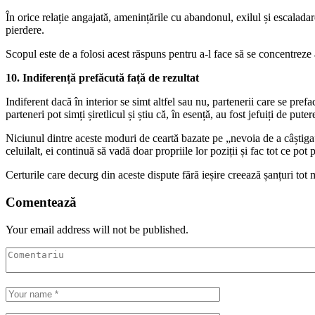
În orice relație angajată, amenințările cu abandonul, exilul și escaladare
pierdere.
Scopul este de a folosi acest răspuns pentru a-l face să se concentreze 
10. Indiferență prefăcută față de rezultat
Indiferent dacă în interior se simt altfel sau nu, partenerii care se pref
parteneri pot simți șiretlicul și știu că, în esență, au fost jefuiți de pute
Niciunul dintre aceste moduri de ceartă bazate pe „nevoia de a câștiga” 
celuilalt, ei continuă să vadă doar propriile lor poziții și fac tot ce pot 
Certurile care decurg din aceste dispute fără ieșire creează șanțuri to
Comentează
Your email address will not be published.