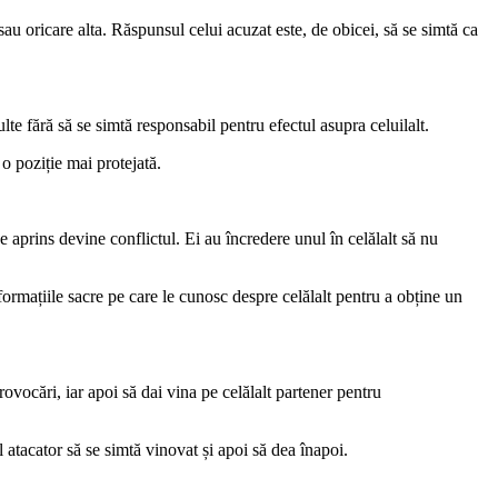
au oricare alta. Răspunsul celui acuzat este, de obicei, să se simtă ca
ulte fără să se simtă responsabil pentru efectul asupra celuilalt.
o poziție mai protejată.
de aprins devine conflictul. Ei au încredere unul în celălalt să nu
formațiile sacre pe care le cunosc despre celălalt pentru a obține un
provocări, iar apoi să dai vina pe celălalt partener pentru
l atacator să se simtă vinovat și apoi să dea înapoi.