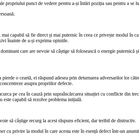
e propriului punct de vedere pentru a-și întări poziția sau pentru a se lua
persoană.
t, mai capabil să fie direct și mai puternic în ceea ce privește modul în c
xivi înainte de a-și exprima opiniile.
 dominant care are nevoie să câștige să folosească o energie puternică și
 pierde o ceartă, ei răspund adesea prin deturnarea adversarilor lor către
 concentreze asupra propriilor defecte.
curca pe cea în cauză prin supraîncărcarea situației cu conflicte din tr
u este capabil să rezolve problema inițială.
oie să câștige recurg la acest răspuns eficient, dar teribil de distructiv.
tener cu privire la modul în care acesta este în esență defect într-un anum