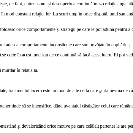
ește, de fapt, entuziasmul și descoperirea continuă într-o relație angajat
în mod constant relației lor. La scurt timp în orice dispută, unul sau am
folosesc orice comportamente și strategii pe care le pot aduna pentru a câ
unt adesea comportamente inconștiente care sunt învățate în copilărie și ca
se certe în acest mod sau de ce continuă să facă acest lucru. Ei pot vede
 murdar în relația ta.
tate, tratamentul tăcerii este un mod de a te certa care „urlă nevoia de c
tener tinde să se intensifice, dând avantajul câștigător celui care rămâne
ontestând și devalorizând orice motive pe care celălalt partener le are pe