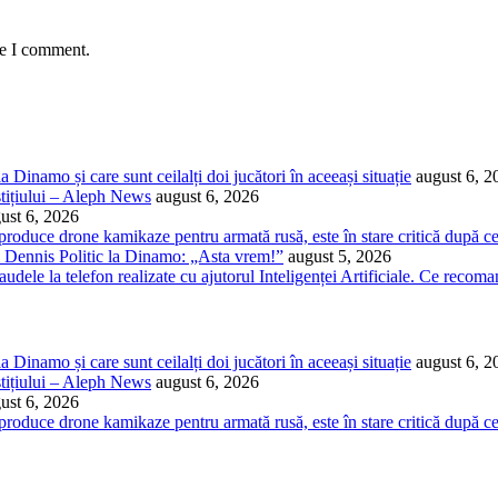
me I comment.
Dinamo și care sunt ceilalți doi jucători în aceeași situație
august 6, 2
stițiului – Aleph News
august 6, 2026
ust 6, 2026
 produce drone kamikaze pentru armată rusă, este în stare critică după c
ui Dennis Politic la Dinamo: „Asta vrem!”
august 5, 2026
audele la telefon realizate cu ajutorul Inteligenței Artificiale. Ce recoma
Dinamo și care sunt ceilalți doi jucători în aceeași situație
august 6, 2
stițiului – Aleph News
august 6, 2026
ust 6, 2026
 produce drone kamikaze pentru armată rusă, este în stare critică după c