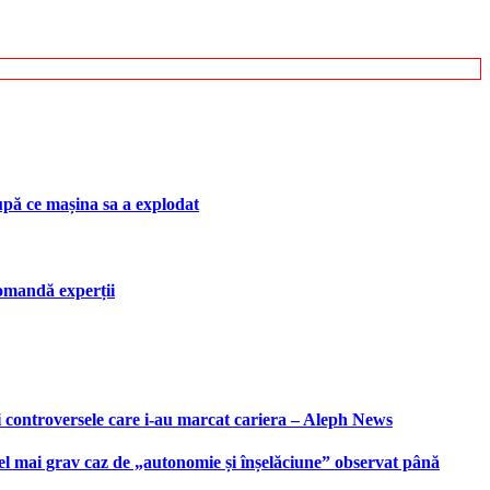
upă ce mașina sa a explodat
ecomandă experții
i controversele care i-au marcat cariera – Aleph News
 cel mai grav caz de „autonomie și înșelăciune” observat până