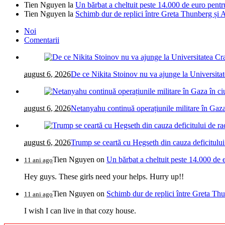
Tien Nguyen
la
Un bărbat a cheltuit peste 14.000 de euro pentr
Tien Nguyen
la
Schimb dur de replici între Greta Thunberg și A
Noi
Comentarii
august 6, 2026
De ce Nikita Stoinov nu va ajunge la Universitatea
august 6, 2026
Netanyahu continuă operațiunile militare în Gaza
august 6, 2026
Trump se ceartă cu Hegseth din cauza deficitului
Tien Nguyen
on
Un bărbat a cheltuit peste 14.000 de 
11 ani ago
Hey guys. These girls need your helps. Hurry up!!
Tien Nguyen
on
Schimb dur de replici între Greta Thu
11 ani ago
I wish I can live in that cozy house.