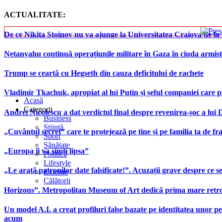
ACTUALITATE:
De ce Nikita Stoinov nu va ajunge la Universitatea Craiova de la Di
Netanyahu continuă operațiunile militare în Gaza în ciuda armist
Trump se ceartă cu Hegseth din cauza deficitului de rachete
Vladimir Tkachuk, apropiat al lui Putin și șeful companiei care 
Acasă
Categorii
Andrei Nicolescu a dat verdictul final despre revenirea-șoc a lui
Business
Știință
„Cuvântul secret” care te protejează pe tine și pe familia ta de fra
Sport
Sănătate
„Europa îi va simți lipsa”
Politică
Lifestyle
„Le arată patronilor date falsificate!”. Acuzații grave despre ce s
Externe
Călătorii
Horizons”. Metropolitan Museum of Art dedică prima mare retrospe
Un model A.I. a creat profiluri false bazate pe identitatea unor p
acum