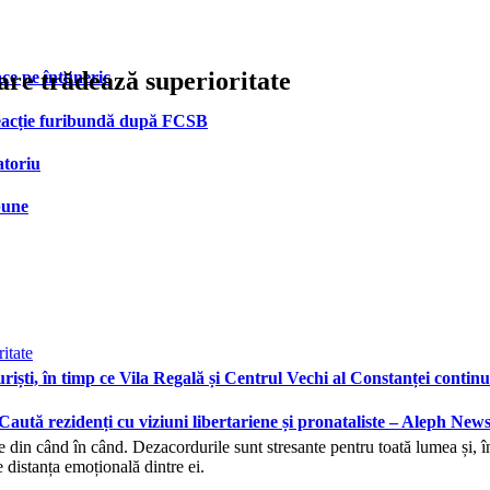
are trădează superioritate
face pe întuneric
 reacție furibundă după FCSB
atoriu
bune
ști, în timp ce Vila Regală și Centrul Vechi al Constanței continu
 Caută rezidenți cu viziuni libertariene și pronataliste – Aleph New
cte din când în când. Dezacordurile sunt stresante pentru toată lumea și, î
e distanța emoțională dintre ei.