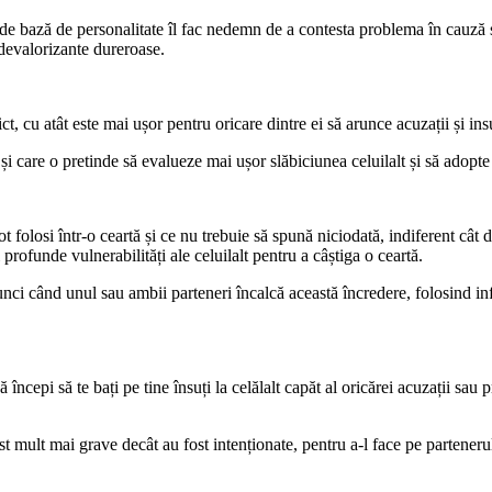
 de bază de personalitate îl fac nedemn de a contesta problema în cauză s
 devalorizante dureroase.
t, cu atât este mai ușor pentru oricare dintre ei să arunce acuzații și ins
i care o pretinde să evalueze mai ușor slăbiciunea celuilalt și să adopte 
pot folosi într-o ceartă și ce nu trebuie să spună niciodată, indiferent cât 
profunde vulnerabilități ale celuilalt pentru a câștiga o ceartă.
tunci când unul sau ambii parteneri încalcă această încredere, folosind in
 începi să te bați pe tine însuți la celălalt capăt al oricărei acuzații sau 
ost mult mai grave decât au fost intenționate, pentru a-l face pe parteneru