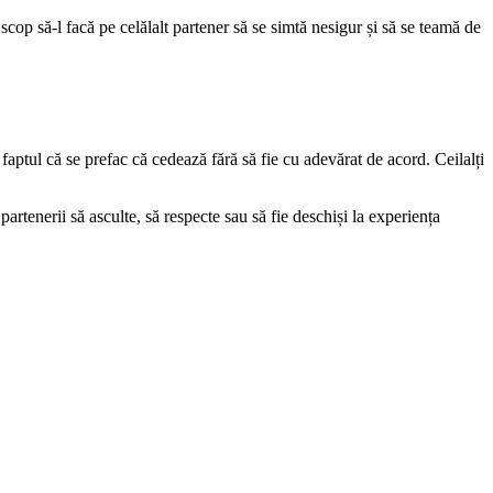
 scop să-l facă pe celălalt partener să se simtă nesigur și să se teamă de
n faptul că se prefac că cedează fără să fie cu adevărat de acord. Ceilalți
rtenerii să asculte, să respecte sau să fie deschiși la experiența