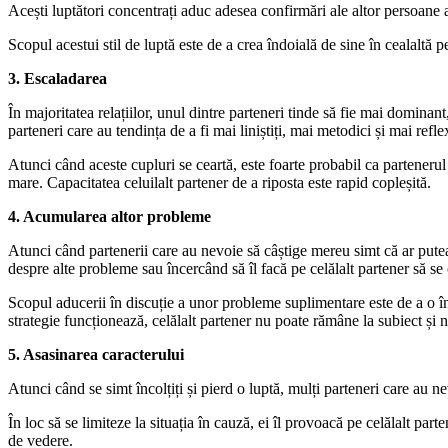
Acești luptători concentrați aduc adesea confirmări ale altor persoane al
Scopul acestui stil de luptă este de a crea îndoială de sine în cealaltă 
3. Escaladarea
În majoritatea relațiilor, unul dintre parteneri tinde să fie mai dominan
parteneri care au tendința de a fi mai liniștiți, mai metodici și mai refle
Atunci când aceste cupluri se ceartă, este foarte probabil ca partenerul
mare. Capacitatea celuilalt partener de a riposta este rapid copleșită.
4. Acumularea altor probleme
Atunci când partenerii care au nevoie să câștige mereu simt că ar putea
despre alte probleme sau încercând să îl facă pe celălalt partener să se
Scopul aducerii în discuție a unor probleme suplimentare este de a o în
strategie funcționează, celălalt partener nu poate rămâne la subiect și n
5. Asasinarea caracterului
Atunci când se simt încolțiți și pierd o luptă, mulți parteneri care au nev
În loc să se limiteze la situația în cauză, ei îl provoacă pe celălalt par
de vedere.