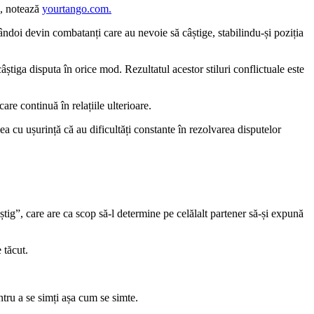
ă, notează
yourtango.com.
ândoi devin combatanți care au nevoie să câștige, stabilindu-și poziția
știga disputa în orice mod. Rezultatul acestor stiluri conflictuale este
re continuă în relațiile ulterioare.
a cu ușurință că au dificultăți constante în rezolvarea disputelor
âștig”, care are ca scop să-l determine pe celălalt partener să-și expună
 tăcut.
ntru a se simți așa cum se simte.