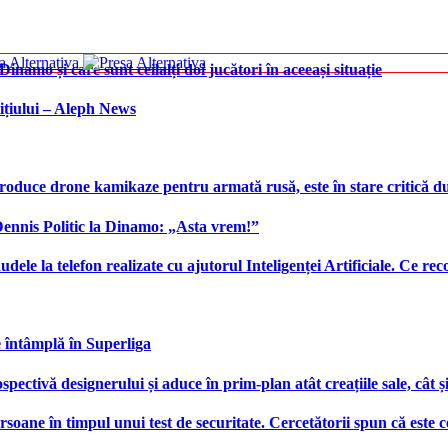
namo și care sunt ceilalți doi jucători în aceeași situație
ițiului – Aleph News
produce drone kamikaze pentru armată rusă, este în stare critică d
 Dennis Politic la Dinamo: „Asta vrem!”
udele la telefon realizate cu ajutorul Inteligenței Artificiale. Ce r
e întâmplă în Superliga
ctivă designerului și aduce în prim-plan atât creațiile sale, cât ș
ersoane în timpul unui test de securitate. Cercetătorii spun că este