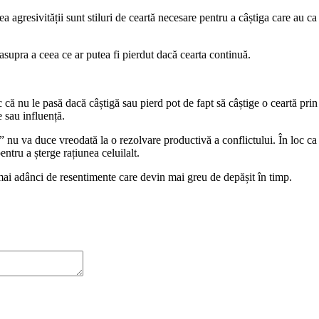
a agresivității sunt stiluri de ceartă necesare pentru a câștiga care au ca
asupra a ceea ce ar putea fi pierdut dacă cearta continuă.
ac că nu le pasă dacă câștigă sau pierd pot de fapt să câștige o ceartă pri
re sau influență.
nu va duce vreodată la o rezolvare productivă a conflictului. În loc ca pa
pentru a șterge rațiunea celuilalt.
t mai adânci de resentimente care devin mai greu de depășit în timp.