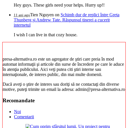
Hey guys. These girls need your helps. Hurry up!!
Tien Nguyen
on
Schimb dur de replici între Greta
11 ani ago
Thunberg și Andrew Tate. Răspunsul tinerei a cucerit
internetul
I wish I can live in that cozy house.
presa-alternativa.ro este un agregator de ştiri care preia în mod
automat informaţii şi articole din surse de încredere pe care le aduce
în atenţia publicului. Aici veţi putea citi ştiri interne sau
internaţionale, de interes public, din mai multe domenii.
Dacă aveţi o ştire de interes sau doriţi să ne contactaţi din diverse
motive, puteţi trimite un email la adresa: admin@presa-alternativa.ro
Recomandate
Noi
Comentarii