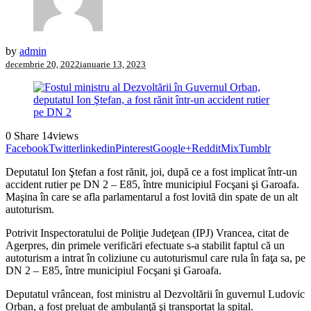
by
admin
decembrie 20, 2022
ianuarie 13, 2023
0
Share
14
views
Facebook
Twitter
linkedin
Pinterest
Google+
Reddit
Mix
Tumblr
Deputatul Ion Ştefan a fost rănit, joi, după ce a fost implicat într-un
accident rutier pe DN 2 – E85, între municipiul Focşani şi Garoafa.
Maşina în care se afla parlamentarul a fost lovită din spate de un alt
autoturism.
Potrivit Inspectoratului de Poliţie Judeţean (IPJ) Vrancea, citat de
Agerpres, din primele verificări efectuate s-a stabilit faptul că un
autoturism a intrat în coliziune cu autoturismul care rula în faţa sa, pe
DN 2 – E85, între municipiul Focşani şi Garoafa.
Deputatul vrâncean, fost ministru al Dezvoltării în guvernul Ludovic
Orban, a fost preluat de ambulanţă şi transportat la spital.