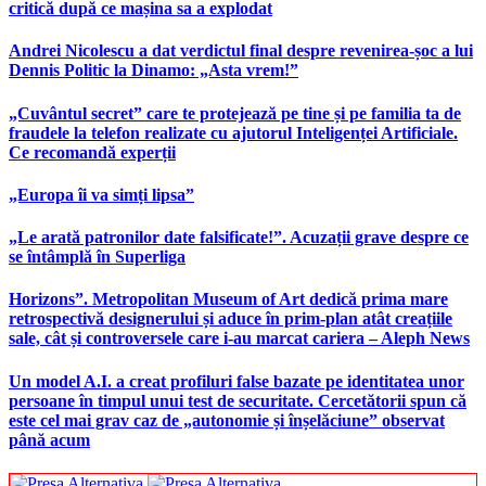
critică după ce mașina sa a explodat
Andrei Nicolescu a dat verdictul final despre revenirea-șoc a lui
Dennis Politic la Dinamo: „Asta vrem!”
„Cuvântul secret” care te protejează pe tine și pe familia ta de
fraudele la telefon realizate cu ajutorul Inteligenței Artificiale.
Ce recomandă experții
„Europa îi va simți lipsa”
„Le arată patronilor date falsificate!”. Acuzații grave despre ce
se întâmplă în Superliga
Horizons”. Metropolitan Museum of Art dedică prima mare
retrospectivă designerului și aduce în prim-plan atât creațiile
sale, cât și controversele care i-au marcat cariera – Aleph News
Un model A.I. a creat profiluri false bazate pe identitatea unor
persoane în timpul unui test de securitate. Cercetătorii spun că
este cel mai grav caz de „autonomie și înșelăciune” observat
până acum