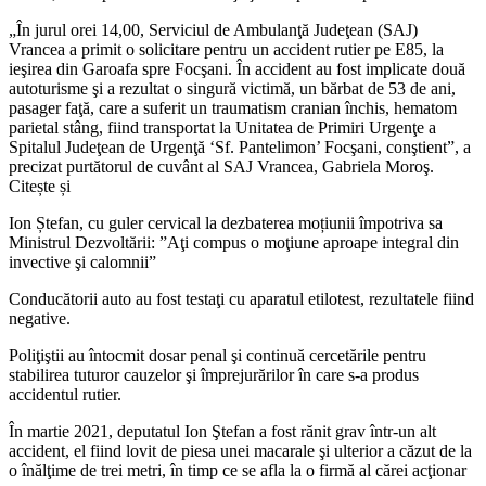
„În jurul orei 14,00, Serviciul de Ambulanţă Judeţean (SAJ)
Vrancea a primit o solicitare pentru un accident rutier pe E85, la
ieşirea din Garoafa spre Focşani. În accident au fost implicate două
autoturisme şi a rezultat o singură victimă, un bărbat de 53 de ani,
pasager faţă, care a suferit un traumatism cranian închis, hematom
parietal stâng, fiind transportat la Unitatea de Primiri Urgenţe a
Spitalul Judeţean de Urgenţă ‘Sf. Pantelimon’ Focşani, conştient”, a
precizat purtătorul de cuvânt al SAJ Vrancea, Gabriela Moroş.
Citește și
Ion Ștefan, cu guler cervical la dezbaterea moțiunii împotriva sa
Ministrul Dezvoltării: ”Aţi compus o moţiune aproape integral din
invective şi calomnii”
Conducătorii auto au fost testaţi cu aparatul etilotest, rezultatele fiind
negative.
Poliţiştii au întocmit dosar penal şi continuă cercetările pentru
stabilirea tuturor cauzelor şi împrejurărilor în care s-a produs
accidentul rutier.
În martie 2021, deputatul Ion Ştefan a fost rănit grav într-un alt
accident, el fiind lovit de piesa unei macarale şi ulterior a căzut de la
o înălţime de trei metri, în timp ce se afla la o firmă al cărei acţionar