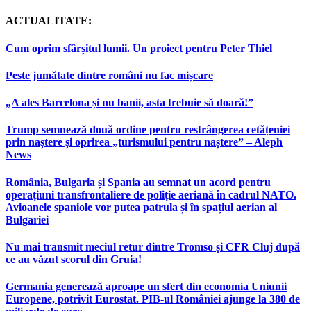
ACTUALITATE:
Cum oprim sfârșitul lumii. Un proiect pentru Peter Thiel
Peste jumătate dintre români nu fac mișcare
„A ales Barcelona și nu banii, asta trebuie să doară!”
Trump semnează două ordine pentru restrângerea cetățeniei
prin naștere și oprirea „turismului pentru naștere” – Aleph
News
România, Bulgaria și Spania au semnat un acord pentru
operațiuni transfrontaliere de poliție aeriană în cadrul NATO.
Avioanele spaniole vor putea patrula și în spațiul aerian al
Bulgariei
Nu mai transmit meciul retur dintre Tromso și CFR Cluj după
ce au văzut scorul din Gruia!
Germania generează aproape un sfert din economia Uniunii
Europene, potrivit Eurostat. PIB-ul României ajunge la 380 de