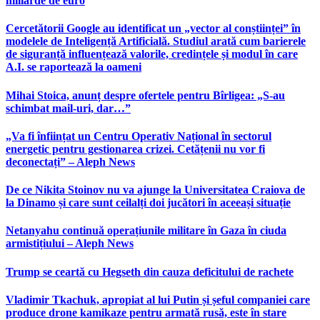
miliarde de euro
Cercetătorii Google au identificat un „vector al conștiinței” în
modelele de Inteligență Artificială. Studiul arată cum barierele
de siguranță influențează valorile, credințele și modul în care
A.I. se raportează la oameni
Mihai Stoica, anunț despre ofertele pentru Bîrligea: „S-au
schimbat mail-uri, dar…”
„Va fi înființat un Centru Operativ Național în sectorul
energetic pentru gestionarea crizei. Cetățenii nu vor fi
deconectați” – Aleph News
De ce Nikita Stoinov nu va ajunge la Universitatea Craiova de
la Dinamo și care sunt ceilalți doi jucători în aceeași situație
Netanyahu continuă operațiunile militare în Gaza în ciuda
armistițiului – Aleph News
Trump se ceartă cu Hegseth din cauza deficitului de rachete
Vladimir Tkachuk, apropiat al lui Putin și șeful companiei care
produce drone kamikaze pentru armată rusă, este în stare