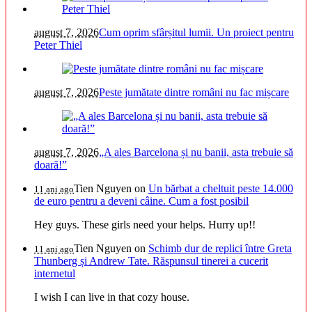
august 7, 2026
Cum oprim sfârșitul lumii. Un proiect pentru
Peter Thiel
august 7, 2026
Peste jumătate dintre români nu fac mișcare
august 7, 2026
„A ales Barcelona și nu banii, asta trebuie să
doară!”
Tien Nguyen
on
Un bărbat a cheltuit peste 14.000
11 ani ago
de euro pentru a deveni câine. Cum a fost posibil
Hey guys. These girls need your helps. Hurry up!!
Tien Nguyen
on
Schimb dur de replici între Greta
11 ani ago
Thunberg și Andrew Tate. Răspunsul tinerei a cucerit
internetul
I wish I can live in that cozy house.