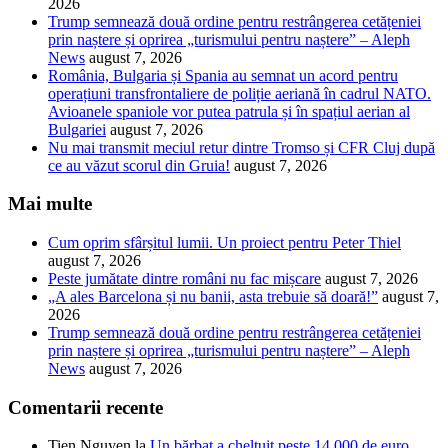
2026
Trump semnează două ordine pentru restrângerea cetățeniei
prin naștere și oprirea „turismului pentru naștere” – Aleph
News
august 7, 2026
România, Bulgaria și Spania au semnat un acord pentru
operațiuni transfrontaliere de poliție aeriană în cadrul NATO.
Avioanele spaniole vor putea patrula și în spațiul aerian al
Bulgariei
august 7, 2026
Nu mai transmit meciul retur dintre Tromso și CFR Cluj după
ce au văzut scorul din Gruia!
august 7, 2026
Mai multe
Cum oprim sfârșitul lumii. Un proiect pentru Peter Thiel
august 7, 2026
Peste jumătate dintre români nu fac mișcare
august 7, 2026
„A ales Barcelona și nu banii, asta trebuie să doară!”
august 7,
2026
Trump semnează două ordine pentru restrângerea cetățeniei
prin naștere și oprirea „turismului pentru naștere” – Aleph
News
august 7, 2026
Comentarii recente
Tien Nguyen
la
Un bărbat a cheltuit peste 14.000 de euro