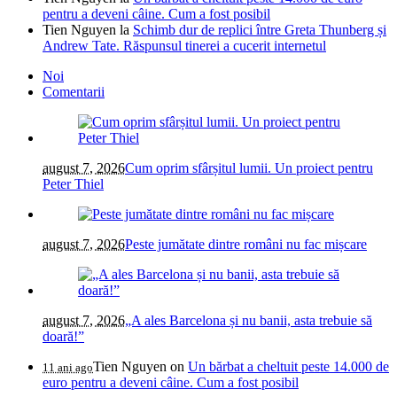
pentru a deveni câine. Cum a fost posibil
Tien Nguyen
la
Schimb dur de replici între Greta Thunberg și
Andrew Tate. Răspunsul tinerei a cucerit internetul
Noi
Comentarii
august 7, 2026
Cum oprim sfârșitul lumii. Un proiect pentru
Peter Thiel
august 7, 2026
Peste jumătate dintre români nu fac mișcare
august 7, 2026
„A ales Barcelona și nu banii, asta trebuie să
doară!”
Tien Nguyen
on
Un bărbat a cheltuit peste 14.000 de
11 ani ago
euro pentru a deveni câine. Cum a fost posibil