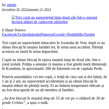
by
admin
decembrie 20, 2022
ianuarie 13, 2023
0
Share
9
views
Facebook
Twitter
linkedin
Pinterest
Google+
Reddit
Mix
Tumblr
Trei copii au supraviețuit miraculos în Australia de Vest, după ce au
rămas blocați în mașina familiei lor, în urma unui accident. Părinții
acestora au murit în urma impactului.
Copiii au rămas blocați în epava mașinii timp de două zile, într-o
zonă izolată. Poliția a anunțat că mașina a fost găsită marți dimineață
în Kondinin, la aproximativ 280 de kilometri est de capitala Perth.
Potrivit autorităților, cei trei copii, o fetiță de cinci ani și doi băieți, de
1 an și 2 ani, au supraviețuit accidentului și au rămas blocați în
mașină alături de părinții morți. Ei au îndurat temperaturi ridicate și
au fost descoperiți de un alt membru al familiei.
„Au fost blocați în mașină timp de 55 de ore pe o căldură de 30 de
grade Celsius”,
a spus o rudă.