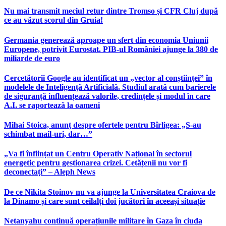
Nu mai transmit meciul retur dintre Tromso și CFR Cluj după
ce au văzut scorul din Gruia!
Germania generează aproape un sfert din economia Uniunii
Europene, potrivit Eurostat. PIB-ul României ajunge la 380 de
miliarde de euro
Cercetătorii Google au identificat un „vector al conștiinței” în
modelele de Inteligență Artificială. Studiul arată cum barierele
de siguranță influențează valorile, credințele și modul în care
A.I. se raportează la oameni
Mihai Stoica, anunț despre ofertele pentru Bîrligea: „S-au
schimbat mail-uri, dar…”
„Va fi înființat un Centru Operativ Național în sectorul
energetic pentru gestionarea crizei. Cetățenii nu vor fi
deconectați” – Aleph News
De ce Nikita Stoinov nu va ajunge la Universitatea Craiova de
la Dinamo și care sunt ceilalți doi jucători în aceeași situație
Netanyahu continuă operațiunile militare în Gaza în ciuda