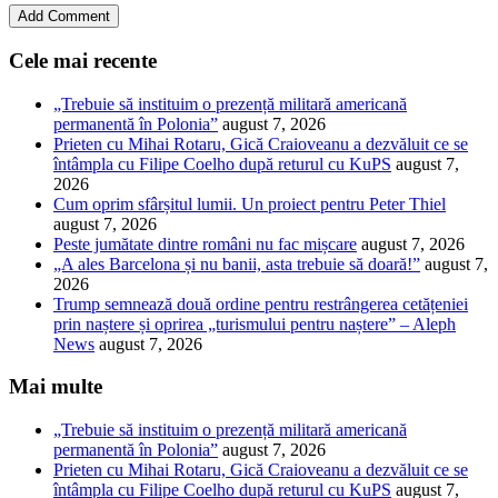
Cele mai recente
„Trebuie să instituim o prezență militară americană
permanentă în Polonia”
august 7, 2026
Prieten cu Mihai Rotaru, Gică Craioveanu a dezvăluit ce se
întâmpla cu Filipe Coelho după returul cu KuPS
august 7,
2026
Cum oprim sfârșitul lumii. Un proiect pentru Peter Thiel
august 7, 2026
Peste jumătate dintre români nu fac mișcare
august 7, 2026
„A ales Barcelona și nu banii, asta trebuie să doară!”
august 7,
2026
Trump semnează două ordine pentru restrângerea cetățeniei
prin naștere și oprirea „turismului pentru naștere” – Aleph
News
august 7, 2026
Mai multe
„Trebuie să instituim o prezență militară americană
permanentă în Polonia”
august 7, 2026
Prieten cu Mihai Rotaru, Gică Craioveanu a dezvăluit ce se
întâmpla cu Filipe Coelho după returul cu KuPS
august 7,