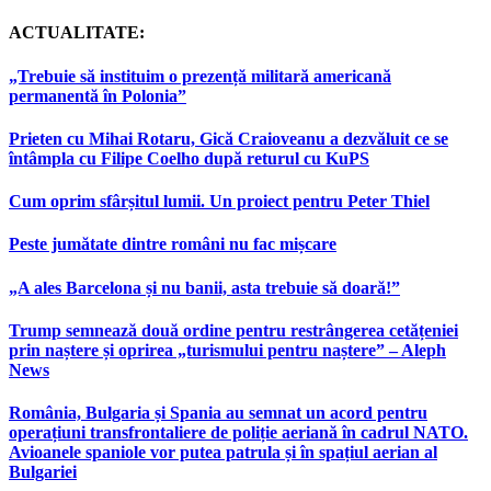
ACTUALITATE:
„Trebuie să instituim o prezență militară americană
permanentă în Polonia”
Prieten cu Mihai Rotaru, Gică Craioveanu a dezvăluit ce se
întâmpla cu Filipe Coelho după returul cu KuPS
Cum oprim sfârșitul lumii. Un proiect pentru Peter Thiel
Peste jumătate dintre români nu fac mișcare
„A ales Barcelona și nu banii, asta trebuie să doară!”
Trump semnează două ordine pentru restrângerea cetățeniei
prin naștere și oprirea „turismului pentru naștere” – Aleph
News
România, Bulgaria și Spania au semnat un acord pentru
operațiuni transfrontaliere de poliție aeriană în cadrul NATO.
Avioanele spaniole vor putea patrula și în spațiul aerian al
Bulgariei