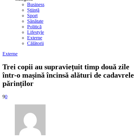
Business
Știință
Sport
Sănătate
Politică
Lifestyle
Externe
Călătorii
Externe
Trei copii au supraviețuit timp două zile
într-o mașină încinsă alături de cadavrele
părinților
9
0