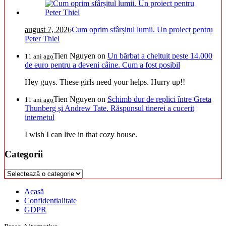
august 7, 2026
Cum oprim sfârșitul lumii. Un proiect pentru
Peter Thiel
Tien Nguyen
on
Un bărbat a cheltuit peste 14.000
11 ani ago
de euro pentru a deveni câine. Cum a fost posibil
Hey guys. These girls need your helps. Hurry up!!
Tien Nguyen
on
Schimb dur de replici între Greta
11 ani ago
Thunberg și Andrew Tate. Răspunsul tinerei a cucerit
internetul
I wish I can live in that cozy house.
Categorii
Categorii
Acasă
Confidentialitate
GDPR