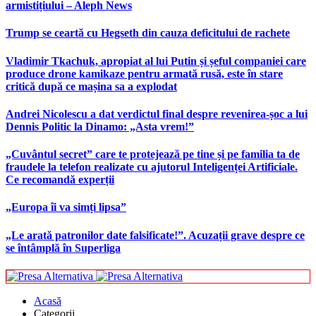
armistițiului – Aleph News
Trump se ceartă cu Hegseth din cauza deficitului de rachete
Vladimir Tkachuk, apropiat al lui Putin și șeful companiei care
produce drone kamikaze pentru armată rusă, este în stare
critică după ce mașina sa a explodat
Andrei Nicolescu a dat verdictul final despre revenirea-șoc a lui
Dennis Politic la Dinamo: „Asta vrem!”
„Cuvântul secret” care te protejează pe tine și pe familia ta de
fraudele la telefon realizate cu ajutorul Inteligenței Artificiale.
Ce recomandă experții
„Europa îi va simți lipsa”
„Le arată patronilor date falsificate!”. Acuzații grave despre ce
se întâmplă în Superliga
Acasă
Categorii