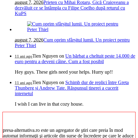
august 7, 2026
Prieten cu Mihai Rotaru, Gică Craioveanu a
dezvăluit ce se întâmpla cu Filipe Coelho după returul cu
KuPS
august 7, 2026
Cum oprim sfârșitul lumii. Un proiect pentru
Peter Thiel
Tien Nguyen
on
Un bărbat a cheltuit peste 14.000 de
11 ani ago
euro pentru a deveni câine. Cum a fost posibil
Hey guys. These girls need your helps. Hurry up!!
Tien Nguyen
on
Schimb dur de replici între Greta
11 ani ago
Thunberg și Andrew Tate. Răspunsul tinerei a cucerit
internetul
I wish I can live in that cozy house.
presa-alternativa.ro este un agregator de ştiri care preia în mod
automat informaţii şi articole din surse de încredere pe care le aduce