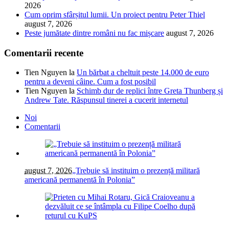
2026
Cum oprim sfârșitul lumii. Un proiect pentru Peter Thiel
august 7, 2026
Peste jumătate dintre români nu fac mișcare
august 7, 2026
Comentarii recente
Tien Nguyen
la
Un bărbat a cheltuit peste 14.000 de euro
pentru a deveni câine. Cum a fost posibil
Tien Nguyen
la
Schimb dur de replici între Greta Thunberg și
Andrew Tate. Răspunsul tinerei a cucerit internetul
Noi
Comentarii
august 7, 2026
„Trebuie să instituim o prezență militară
americană permanentă în Polonia”