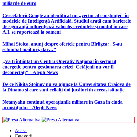
miliarde de euro
Cercetătorii Google au identificat un „vector al conștiinței” în
modelele de Inteligență Artificială. Studiul arată cum barierele
de siguranță influențează valorile, credințele și modul în care
A.I. se raportează la oameni
Mihai Stoica, anunț despre ofertele pentru Bîrligea: „S-au
schimbat mail-uri, dar…”
„Va fi înființat un Centru Operativ Național în sectorul
energetic pentru gestionarea crizei. Cetățenii nu vor fi
deconectați” – Aleph News
De ce Nikita Stoinov nu va ajunge la Universitatea Craiova de
la Dinamo și care sunt ceilalți doi jucători în aceeași situație
Netanyahu continuă operațiunile militare în Gaza în ciuda
armistițiului – Aleph News
Acasă
Categorii