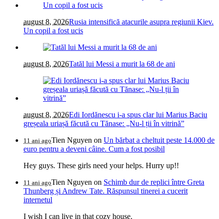
august 8, 2026
Rusia intensifică atacurile asupra regiunii Kiev.
Un copil a fost ucis
august 8, 2026
Tatăl lui Messi a murit la 68 de ani
august 8, 2026
Edi Iordănescu i-a spus clar lui Marius Baciu
greșeala uriașă făcută cu Tănase: „Nu-l ții în vitrină”
Tien Nguyen
on
Un bărbat a cheltuit peste 14.000 de
11 ani ago
euro pentru a deveni câine. Cum a fost posibil
Hey guys. These girls need your helps. Hurry up!!
Tien Nguyen
on
Schimb dur de replici între Greta
11 ani ago
Thunberg și Andrew Tate. Răspunsul tinerei a cucerit
internetul
I wish I can live in that cozy house.