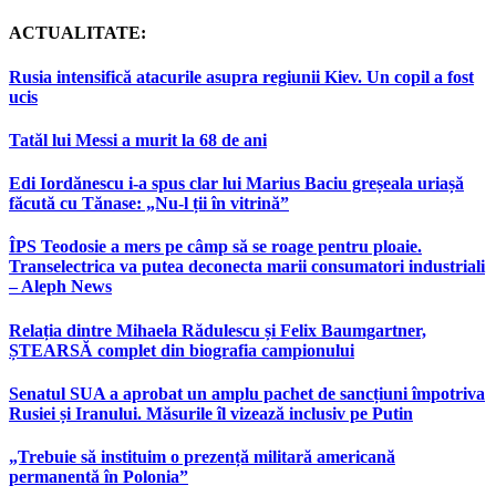
ACTUALITATE:
Rusia intensifică atacurile asupra regiunii Kiev. Un copil a fost
ucis
Tatăl lui Messi a murit la 68 de ani
Edi Iordănescu i-a spus clar lui Marius Baciu greșeala uriașă
făcută cu Tănase: „Nu-l ții în vitrină”
ÎPS Teodosie a mers pe câmp să se roage pentru ploaie.
Transelectrica va putea deconecta marii consumatori industriali
– Aleph News
Relația dintre Mihaela Rădulescu și Felix Baumgartner,
ȘTEARSĂ complet din biografia campionului
Senatul SUA a aprobat un amplu pachet de sancțiuni împotriva
Rusiei și Iranului. Măsurile îl vizează inclusiv pe Putin
„Trebuie să instituim o prezență militară americană
permanentă în Polonia”