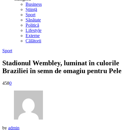
Business
Știință
Sport
Sănătate
Politică
Lifestyle
Externe
Călătorii
Sport
Stadionul Wembley, luminat în culorile
Braziliei în semn de omagiu pentru Pele
458
0
by
admin