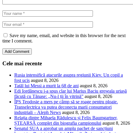
Save my name, email, and website in this browser for the next
time I comment.
Cele mai recente
Rusia intensifică atacurile asupra regiunii Kiev. Un copil a
fost ucis
august 8, 2026
Tatăl lui Messi a murit la 68 de ani
august 8, 2026
Edi Iordănescu i-a spus clar lui Marius Baciu greșeala uriașă
făcută cu Tănase: „Nu-l ții în vitrină”
august 8, 2026
ÎPS Teodosie a mers pe câmp să se roage pentru ploaie.
Transelectrica va putea deconecta marii consumatori
industriali – Aleph News
august 8, 2026
Relația dintre Mihaela Rădulescu și Felix Baumgartner,
ȘTEARSĂ complet din biografia campionului
august 8, 2026
Senatul SUA a aprobat un amplu pachet de sancțiuni