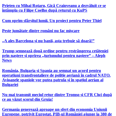
Prieten cu Mihai Rotaru, Gică Craioveanu a dezvăluit ce se
întâmpla cu Filipe Coelho după returul cu KuPS
Cum oprim sfârșitul lumii. Un proiect pentru Peter Thiel
Peste jumătate dintre români nu fac mișcare
„A ales Barcelona și nu banii, asta trebuie să doară!”
Trump semnează două ordine pentru restrângerea cetățeniei
prin naștere și oprirea „turismului pentru naștere” – Aleph
News
România, Bulgaria și Spania au semnat un acord pentru
operațiuni transfrontaliere de poliție aeriană în cadrul NATO.
Avioanele spaniole vor putea patrula și în spațiul aerian al
Bulgariei
Nu mai transmit meciul retur dintre Tromso și CFR Cluj după
ce au văzut scorul din Gruia!
Germania generează aproape un sfert din economia Uniunii
Europene, potrivit Eurostat. PIB-ul României ajunge la 380 de