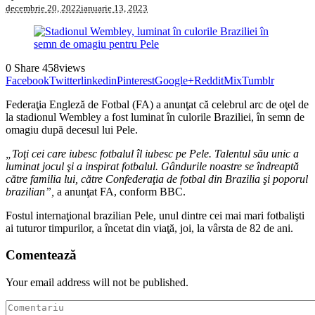
decembrie 20, 2022
ianuarie 13, 2023
0
Share
458
views
Facebook
Twitter
linkedin
Pinterest
Google+
Reddit
Mix
Tumblr
Federaţia Engleză de Fotbal (FA) a anunţat că celebrul arc de oţel de
la stadionul Wembley a fost luminat în culorile Braziliei, în semn de
omagiu după decesul lui Pele.
„Toţi cei care iubesc fotbalul îl iubesc pe Pele. Talentul său unic a
luminat jocul şi a inspirat fotbalul. Gândurile noastre se îndreaptă
către familia lui, către Confederaţia de fotbal din Brazilia şi poporul
brazilian”,
a anunţat FA, conform BBC.
Fostul internaţional brazilian Pele, unul dintre cei mai mari fotbalişti
ai tuturor timpurilor, a încetat din viaţă, joi, la vârsta de 82 de ani.
Comentează
Your email address will not be published.