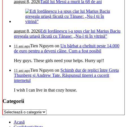
august 8, 2026
Tatăl lui Messi a murit la 68 de ani
august 8, 2026
Edi Iordănescu i-a spus clar lui Marius Baciu
greșeala uriașă făcută cu Tănase: „Nu-l ții în vitrină”
Tien Nguyen
on
Un bărbat a cheltuit peste 14.000
11 ani ago
de euro pentru a deveni câine. Cum a fost posibil
Hey guys. These girls need your helps. Hurry up!!
Tien Nguyen
on
Schimb dur de replici între Greta
11 ani ago
Thunberg și Andrew Tate. Răspunsul tinerei a cucerit
internetul
I wish I can live in that cozy house.
Categorii
Categorii
Acasă