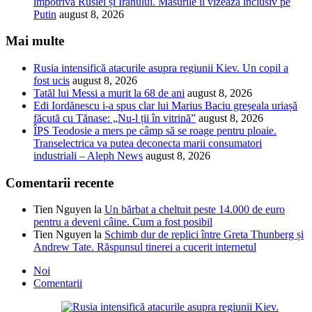
împotriva Rusiei și Iranului. Măsurile îl vizează inclusiv pe
Putin
august 8, 2026
Mai multe
Rusia intensifică atacurile asupra regiunii Kiev. Un copil a
fost ucis
august 8, 2026
Tatăl lui Messi a murit la 68 de ani
august 8, 2026
Edi Iordănescu i-a spus clar lui Marius Baciu greșeala uriașă
făcută cu Tănase: „Nu-l ții în vitrină”
august 8, 2026
ÎPS Teodosie a mers pe câmp să se roage pentru ploaie.
Transelectrica va putea deconecta marii consumatori
industriali – Aleph News
august 8, 2026
Comentarii recente
Tien Nguyen
la
Un bărbat a cheltuit peste 14.000 de euro
pentru a deveni câine. Cum a fost posibil
Tien Nguyen
la
Schimb dur de replici între Greta Thunberg și
Andrew Tate. Răspunsul tinerei a cucerit internetul
Noi
Comentarii