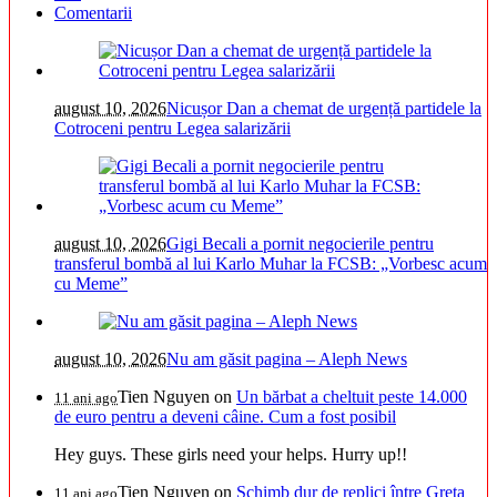
Comentarii
august 10, 2026
Nicușor Dan a chemat de urgență partidele la
Cotroceni pentru Legea salarizării
august 10, 2026
Gigi Becali a pornit negocierile pentru
transferul bombă al lui Karlo Muhar la FCSB: „Vorbesc acum
cu Meme”
august 10, 2026
Nu am găsit pagina – Aleph News
Tien Nguyen
on
Un bărbat a cheltuit peste 14.000
11 ani ago
de euro pentru a deveni câine. Cum a fost posibil
Hey guys. These girls need your helps. Hurry up!!
Tien Nguyen
on
Schimb dur de replici între Greta
11 ani ago