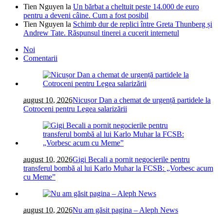
Tien Nguyen
la
Un bărbat a cheltuit peste 14.000 de euro
pentru a deveni câine. Cum a fost posibil
Tien Nguyen
la
Schimb dur de replici între Greta Thunberg și
Andrew Tate. Răspunsul tinerei a cucerit internetul
Noi
Comentarii
august 10, 2026
Nicușor Dan a chemat de urgență partidele la
Cotroceni pentru Legea salarizării
august 10, 2026
Gigi Becali a pornit negocierile pentru
transferul bombă al lui Karlo Muhar la FCSB: „Vorbesc acum
cu Meme”
august 10, 2026
Nu am găsit pagina – Aleph News