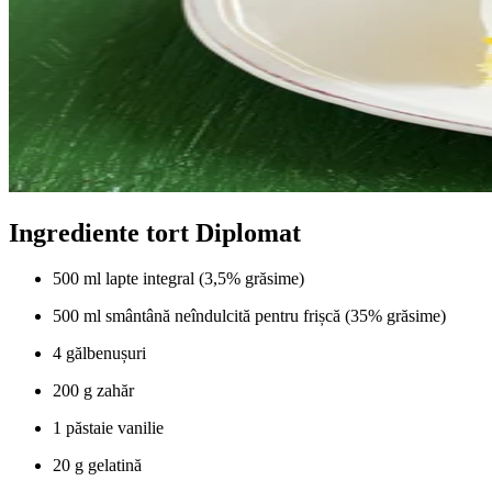
Ingrediente tort Diplomat
500 ml lapte integral (3,5% grăsime)
500 ml smântână neîndulcită pentru frișcă (35% grăsime)
4 gălbenușuri
200 g zahăr
1 păstaie vanilie
20 g gelatină