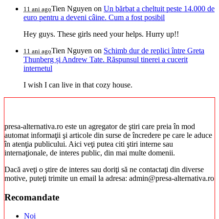
Tien Nguyen
on
Un bărbat a cheltuit peste 14.000 de
11 ani ago
euro pentru a deveni câine. Cum a fost posibil
Hey guys. These girls need your helps. Hurry up!!
Tien Nguyen
on
Schimb dur de replici între Greta
11 ani ago
Thunberg și Andrew Tate. Răspunsul tinerei a cucerit
internetul
I wish I can live in that cozy house.
presa-alternativa.ro este un agregator de ştiri care preia în mod
automat informaţii şi articole din surse de încredere pe care le aduce
în atenţia publicului. Aici veţi putea citi ştiri interne sau
internaţionale, de interes public, din mai multe domenii.
Dacă aveţi o ştire de interes sau doriţi să ne contactaţi din diverse
motive, puteţi trimite un email la adresa: admin@presa-alternativa.ro
Recomandate
Noi