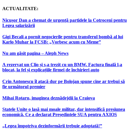
ACTUALITATE:
Nicușor Dan a chemat de urgență partidele la Cotroceni pentru
Legea salarizării
Gigi Becali a pornit negocierile pentru transferul bombă al lui
Karlo Muhar la FCSB: „Vorbesc acum cu Meme”
Nu am găsit pagina – Aleph News
A rezervat un Clio și s-a trezit cu un BMW. Factura finală l-a
blocat, la fel și explicațiile firmei de închirieri auto
Crin Antonescu îl atacă dur pe Bolojan spune cine ar trebui să
fie următorul premier
Mihai Rotaru, imaginea deznădejdii la Craiova
Statele Unite o lasă mai moale militar, dar intensifică presiunea
economică. Ce a declarat Președintele SUA pentru AXIOS
„Legea împotriva dezinformării trebuie adoptată!”