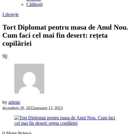
Călătorii
Lifestyle
Tort Diplomat pentru masa de Anul Nou.
Cum faci cel mai fin desert: rețeta
copilăriei
9
0
by
admin
decembrie 20, 2022
ianuarie 13, 2023
0
Share
9
views