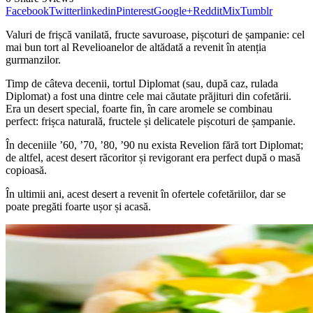
Facebook
Twitter
linkedin
Pinterest
Google+
Reddit
Mix
Tumblr
Valuri de frișcă vanilată, fructe savuroase, pișcoturi de șampanie: cel
mai bun tort al Revelioanelor de altădată a revenit în atenția
gurmanzilor.
Timp de câteva decenii, tortul Diplomat (sau, după caz, rulada
Diplomat) a fost una dintre cele mai căutate prăjituri din cofetării.
Era un desert special, foarte fin, în care aromele se combinau
perfect: frișca naturală, fructele și delicatele pișcoturi de șampanie.
În deceniile ʼ60, ʼ70, ʼ80, ʼ90 nu exista Revelion fără tort Diplomat;
de altfel, acest desert răcoritor și revigorant era perfect după o masă
copioasă.
În ultimii ani, acest desert a revenit în ofertele cofetăriilor, dar se
poate pregăti foarte ușor și acasă.