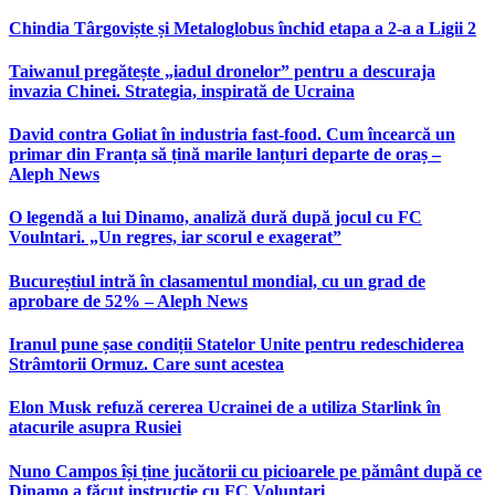
Chindia Târgoviște și Metaloglobus închid etapa a 2-a a Ligii 2
Taiwanul pregătește „iadul dronelor” pentru a descuraja
invazia Chinei. Strategia, inspirată de Ucraina
David contra Goliat în industria fast-food. Cum încearcă un
primar din Franța să țină marile lanțuri departe de oraș –
Aleph News
O legendă a lui Dinamo, analiză dură după jocul cu FC
Voulntari. „Un regres, iar scorul e exagerat”
Bucureștiul intră în clasamentul mondial, cu un grad de
aprobare de 52% – Aleph News
Iranul pune șase condiții Statelor Unite pentru redeschiderea
Strâmtorii Ormuz. Care sunt acestea
Elon Musk refuză cererea Ucrainei de a utiliza Starlink în
atacurile asupra Rusiei
Nuno Campos își ține jucătorii cu picioarele pe pământ după ce
Dinamo a făcut instrucție cu FC Voluntari