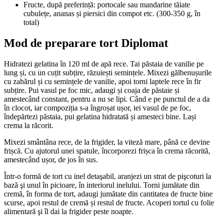
Fructe, după preferință: portocale sau mandarine tăiate
cubulețe, ananas și piersici din compot etc. (300-350 g, în
total)
Mod de preparare tort Diplomat
Hidratezi gelatina în 120 ml de apă rece. Tai păstaia de vanilie pe
lung și, cu un cuțit subțire, răzuiești semințele. Mixezi gălbenușurile
cu zahărul și cu semințele de vanilie, apoi torni laptele rece în fir
subțire. Pui vasul pe foc mic, adaugi și coaja de păstaie și
amestecând constant, pentru a nu se lipi. Când e pe punctul de a da
în clocot, iar compoziția s-a îngroșat ușor, iei vasul de pe foc,
îndepărtezi păstaia, pui gelatina hidratată și amesteci bine. Lași
crema la răcorit.
Mixezi smântâna rece, de la frigider, la viteză mare, până ce devine
frișcă. Cu ajutorul unei spatule, încorporezi frișca în crema răcorită,
amestecând ușor, de jos în sus.
Într-o formă de tort cu inel detaşabil, aranjezi un strat de pişcoturi la
bază şi unul în picioare, în interiorul inelului. Torni jumătate din
cremă, în forma de tort, adaugi jumătate din cantitatea de fructe bine
scurse, apoi restul de cremă și restul de fructe. Acoperi tortul cu folie
alimentară şi îl dai la frigider peste noapte.