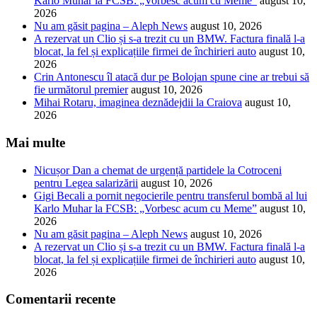
Karlo Muhar la FCSB: „Vorbesc acum cu Meme”
august 10,
2026
Nu am găsit pagina – Aleph News
august 10, 2026
A rezervat un Clio și s-a trezit cu un BMW. Factura finală l-a
blocat, la fel și explicațiile firmei de închirieri auto
august 10,
2026
Crin Antonescu îl atacă dur pe Bolojan spune cine ar trebui să
fie următorul premier
august 10, 2026
Mihai Rotaru, imaginea deznădejdii la Craiova
august 10,
2026
Mai multe
Nicușor Dan a chemat de urgență partidele la Cotroceni
pentru Legea salarizării
august 10, 2026
Gigi Becali a pornit negocierile pentru transferul bombă al lui
Karlo Muhar la FCSB: „Vorbesc acum cu Meme”
august 10,
2026
Nu am găsit pagina – Aleph News
august 10, 2026
A rezervat un Clio și s-a trezit cu un BMW. Factura finală l-a
blocat, la fel și explicațiile firmei de închirieri auto
august 10,
2026
Comentarii recente