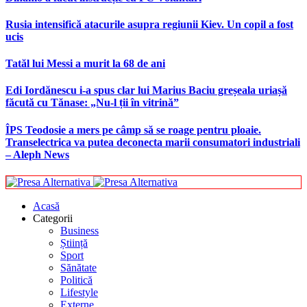
Rusia intensifică atacurile asupra regiunii Kiev. Un copil a fost
ucis
Tatăl lui Messi a murit la 68 de ani
Edi Iordănescu i-a spus clar lui Marius Baciu greșeala uriașă
făcută cu Tănase: „Nu-l ții în vitrină”
ÎPS Teodosie a mers pe câmp să se roage pentru ploaie.
Transelectrica va putea deconecta marii consumatori industriali
– Aleph News
Acasă
Categorii
Business
Știință
Sport
Sănătate
Politică
Lifestyle
Externe