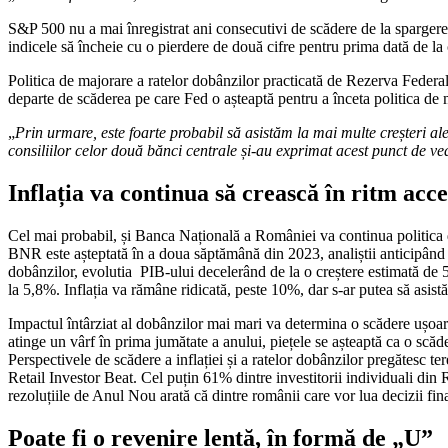
S&P 500 nu a mai înregistrat ani consecutivi de scădere de la spargere
indicele să încheie cu o pierdere de două cifre pentru prima dată de la
Politica de majorare a ratelor dobânzilor practicată de Rezerva Federal
departe de scăderea pe care Fed o așteaptă pentru a înceta politica de 
„
Prin urmare, este foarte probabil să asistăm la mai multe creșteri a
consiliilor celor două bănci centrale și-au exprimat acest punct de ved
Inflația va continua să crească în ritm acce
Cel mai probabil, și Banca Națională a României va continua politica d
BNR este așteptată în a doua săptămână din 2023, analiștii anticipând
dobânzilor, evolutia PIB-ului decelerând de la o creștere estimată de 
la 5,8%. Inflația va rămâne ridicată, peste 10%, dar s-ar putea să asistă
Impactul întârziat al dobânzilor mai mari va determina o scădere ușoar
atinge un vârf în prima jumătate a anului, piețele se așteaptă ca o scăd
Perspectivele de scădere a inflației și a ratelor dobânzilor pregătesc t
Retail Investor Beat. Cel puțin 61% dintre investitorii individuali di
rezoluțiile de Anul Nou arată că dintre românii care vor lua decizii fi
Poate fi o revenire lentă, în formă de „U”