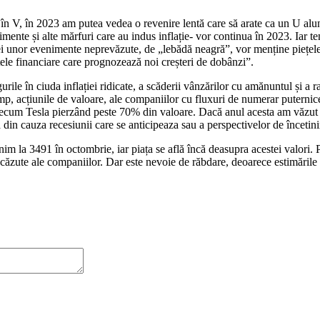
 în V, în 2023 am putea vedea o revenire lentă care să arate ca un U alu
imente și alte mărfuri care au indus inflație- vor continua în 2023. Iar t
itiei unor evenimente neprevăzute, de „lebădă neagră”, vor menține piețel
le financiare care prognozează noi creșteri de dobânzi”.
gurile în ciuda inflației ridicate, a scăderii vânzărilor cu amănuntul și a
imp, acțiunile de valoare, ale companiilor cu fluxuri de numerar puterni
precum Tesla pierzând peste 70% din valoare. Dacă anul acesta am văzut s
 din cauza recesiunii care se anticipeaza sau a perspectivelor de încetin
m la 3491 în octombrie, iar piața se află încă deasupra acestei valori. Pe
căzute ale companiilor. Dar este nevoie de răbdare, deoarece estimările 