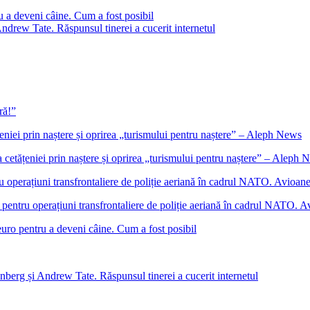
u a deveni câine. Cum a fost posibil
ndrew Tate. Răspunsul tinerei a cucerit internetul
ră!”
etățeniei prin naștere și oprirea „turismului pentru naștere” – Aleph 
ntru operațiuni transfrontaliere de poliție aeriană în cadrul NATO. Avio
euro pentru a deveni câine. Cum a fost posibil
nberg și Andrew Tate. Răspunsul tinerei a cucerit internetul