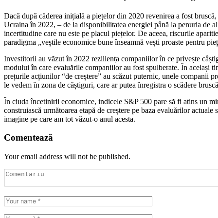
Dacă după căderea inițială a piețelor din 2020 revenirea a fost bruscă,
Ucraina în 2022, – de la disponibilitatea energiei până la penuria de al
incertitudine care nu este pe placul piețelor. De aceea, riscurile apar
paradigma „veștile economice bune înseamnă vești proaste pentru piețe
Investitorii au văzut în 2022 reziliența companiilor în ce privește câști
modului în care evaluările companiilor au fost spulberate. În același t
prețurile acțiunilor “de creștere” au scăzut puternic, unele companii 
le vedem în zona de câștiguri, care ar putea înregistra o scădere bruscă
În ciuda încetinirii economice, indicele S&P 500 pare să fi atins un mini
construiască următoarea etapă de creștere pe baza evaluărilor actuale s
imagine pe care am tot văzut-o anul acesta.
Comentează
Your email address will not be published.