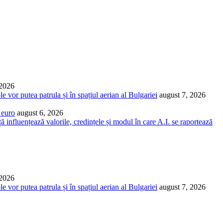
 2026
vor putea patrula și în spațiul aerian al Bulgariei
august 7, 2026
 euro
august 6, 2026
ă influențează valorile, credințele și modul în care A.I. se raportează
 2026
vor putea patrula și în spațiul aerian al Bulgariei
august 7, 2026