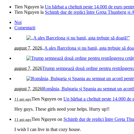
Tien Nguyen
la
Un bărbat a cheltuit peste 14.000 de euro pentr
Tien Nguyen
la
Schimb dur de replici între Greta Thunberg și A
Noi
Comentarii
august 7, 2026
„A ales Barcelona și nu banii, asta trebuie să doa
august 7, 2026
Trump semnează două ordine pentru restrângerea c
august 7, 2026
România, Bulgaria și Spania au semnat un acord pe
Tien Nguyen
on
Un bărbat a cheltuit peste 14.000 de 
11 ani ago
Hey guys. These girls need your helps. Hurry up!!
Tien Nguyen
on
Schimb dur de replici între Greta Thu
11 ani ago
I wish I can live in that cozy house.