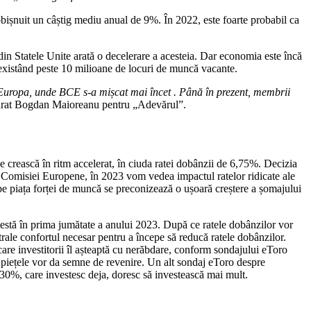
bișnuit un câștig mediu anual de 9%. În 2022, este foarte probabil ca
din Statele Unite arată o decelerare a acesteia. Dar economia este încă
, existând peste 10 milioane de locuri de muncă vacante.
n Europa, unde BCE s-a mișcat mai încet . Până în prezent, membrii
larat Bogdan Maioreanu pentru „Adevărul”.
 crească în ritm accelerat, în ciuda ratei dobânzii de 6,75%. Decizia
e Comisiei Europene, în 2023 vom vedea impactul ratelor ridicate ale
pe piața forței de muncă se preconizează o ușoară creștere a șomajului
destă în prima jumătate a anului 2023. După ce ratele dobânzilor vor
ntrale confortul necesar pentru a începe să reducă ratele dobânzilor.
 care investitorii îl așteaptă cu nerăbdare, conform sondajului eToro
e piețele vor da semne de revenire. Un alt sondaj eToro despre
i 30%, care investesc deja, doresc să investească mai mult.