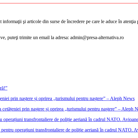
informaţii şi articole din surse de încredere pe care le aduce în atenţia pu
tive, puteţi trimite un email la adresa: admin@presa-alternativa.ro
ră!”
cetățeniei prin naștere și oprirea „turismului pentru naștere” – Aleph
ntru operațiuni transfrontaliere de poliție aeriană în cadrul NATO. Avio