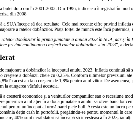
a bulei dot-com în 2001-2002. Din 1996, indicele a înregistrat în mod o
 criza din 2008.
ă a SUA începe să dea rezultate. Cele mai recente cifre privind inflația 
majorare a ratelor dobânzilor. Piața forței de muncă este încă puternică
le ratelor dobânzilor în prima jumătate a anului 2023 în SUA, dar și î
ere privind continuarea creșterii ratelor dobânzilor și în 2023
”, a dec
lerat
e majorare a dobânzilor la începutul anului 2023. Inflația continuă să se
 o creștere a dobânzii cheie cu 0,25%. Conform ultimelor previziuni al
5,8% în acest an la o creștere de 1,8% pentru anul viitor. De asemenea, 
m la atingerea vârfului acesteia.
ă a creșterii economice și a veniturilor companiilor sau o recesiune mo
ere puternică a inflației în a doua jumătate a anului să ofere băncilor ce
erenul pentru un început al următoarei piețe bull. Acesta este un lucru pe
n România dețin cash în portofolii, pregătindu-se pentru momentul în car
nanciare, 40% sunt nerăbdători să înceapă să investească în 2023, iar alț