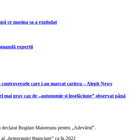
upă ce mașina sa a explodat
ecomandă experții
i controversele care i-au marcat cariera – Aleph News
 cel mai grav caz de „autonomie și înșelăciune” observat până
re, a declarat Bogdan Maioreanu pentru „Adevărul”.
 al „
hemoragiei financiare
” ca în 2022