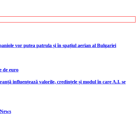
iole vor putea patrula și în spațiul aerian al Bulgariei
e de euro
ranță influențează valorile, credințele și modul în care A.I. se
h News