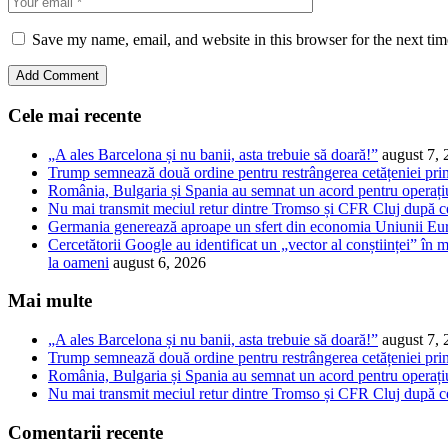
Save my name, email, and website in this browser for the next ti
Cele mai recente
„A ales Barcelona și nu banii, asta trebuie să doară!”
august 7,
Trump semnează două ordine pentru restrângerea cetățeniei prin
România, Bulgaria și Spania au semnat un acord pentru operațiuni
Nu mai transmit meciul retur dintre Tromso și CFR Cluj după ce
Germania generează aproape un sfert din economia Uniunii Euro
Cercetătorii Google au identificat un „vector al conștiinței” în m
la oameni
august 6, 2026
Mai multe
„A ales Barcelona și nu banii, asta trebuie să doară!”
august 7,
Trump semnează două ordine pentru restrângerea cetățeniei prin
România, Bulgaria și Spania au semnat un acord pentru operațiuni
Nu mai transmit meciul retur dintre Tromso și CFR Cluj după ce
Comentarii recente