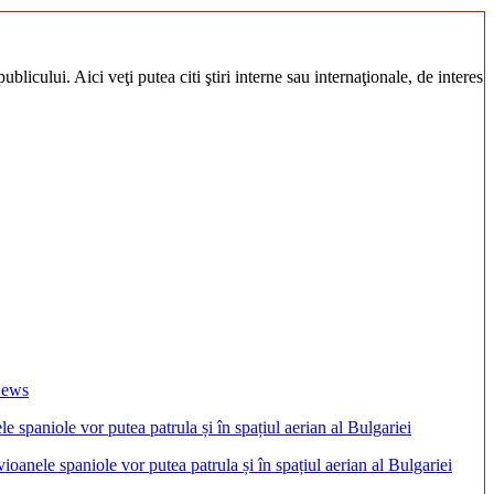
blicului. Aici veţi putea citi ştiri interne sau internaţionale, de interes
 News
anele spaniole vor putea patrula și în spațiul aerian al Bulgariei