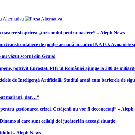
 naștere și oprirea „turismului pentru naștere” – Aleph News
transfrontaliere de poliție aeriană în cadrul NATO. Avioanele span
 au văzut scorul din Gruia!
ene, potrivit Eurostat. PIB-ul României ajunge la 380 de miliard
elele de Inteligență Artificială. Studiul arată cum barierele de sigu
bat mail-uri, dar…”
 pentru gestionarea crizei. Cetățenii nu vor fi deconectați” – Alep
namo și care sunt ceilalți doi jucători în aceeași situație
ițiului – Aleph News