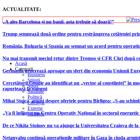
ACTUALITATE:
„A ales Barcelona și nu banii, asta trebuie să doară!”
Trump semnează două ordine pentru restrângerea cetățeniei prin
România, Bulgaria și Spania au semnat un acord pentru operațiuni 
Nu mai transmit meciul retur dintre Tromso și CFR Cluj după ce
Acasă
Categorii
Germania generează aproape un sfert din economia Uniunii Europ
Business
Știință
Cercetătorii Google au identificat un „vector al conștiinței” în mod
Sport
raportează la oameni
Sănătate
Politică
Mihai Stoica, anunț despre ofertele pentru Bîrligea: „S-au schim
Lifestyle
Externe
„Va fi înființat un Centru Operativ Național în sectorul energetic
Călătorii
De ce Nikita Stoinov nu va ajunge la Universitatea Craiova de la Di
Netanyahu continuă operațiunile militare în Gaza în ciuda armist