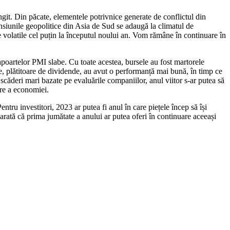
ngit. Din păcate, elementele potrivnice generate de conflictul din
ensiunile geopolitice din Asia de Sud se adaugă la climatul de
e volatile cel puțin la începutul noului an. Vom rămâne în continuare în
 rapoartelor PMI slabe. Cu toate acestea, bursele au fost martorele
ce, plătitoare de dividende, au avut o performanță mai bună, în timp ce
căderi mari bazate pe evaluările companiilor, anul viitor s-ar putea să
ire a economiei.
ntru investitori, 2023 ar putea fi anul în care piețele încep să își
arată că prima jumătate a anului ar putea oferi în continuare aceeași