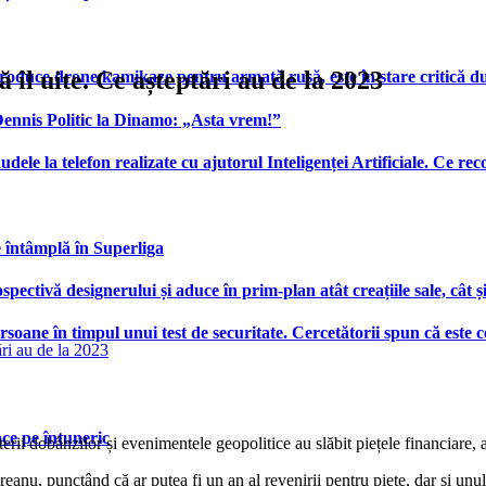
ă îl uite. Ce așteptări au de la 2023
produce drone kamikaze pentru armată rusă, este în stare critică d
 Dennis Politic la Dinamo: „Asta vrem!”
udele la telefon realizate cu ajutorul Inteligenței Artificiale. Ce r
e întâmplă în Superliga
ctivă designerului și aduce în prim-plan atât creațiile sale, cât ș
ersoane în timpul unui test de securitate. Cercetătorii spun că este
face pe întuneric
reșterii dobânzilor și evenimentele geopolitice au slăbit piețele financia
eanu, punctând că ar putea fi un an al revenirii pentru piețe, dar și unul