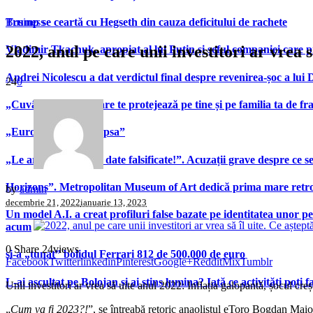
Trump se ceartă cu Hegseth din cauza deficitului de rachete
Business
2022, anul pe care unii investitori ar vrea s
Vladimir Tkachuk, apropiat al lui Putin și șeful companiei care 
Andrei Nicolescu a dat verdictul final despre revenirea-șoc a lui
24
0
„Cuvântul secret” care te protejează pe tine și pe familia ta de fra
„Europa îi va simți lipsa”
„Le arată patronilor date falsificate!”. Acuzații grave despre ce s
Horizons”. Metropolitan Museum of Art dedică prima mare retrospe
by
admin
decembrie 21, 2022
ianuarie 13, 2023
Un model A.I. a creat profiluri false bazate pe identitatea unor p
acum
0
Share
24
views
și-a „tunat” bolidul Ferrari 812 de 500.000 de euro
Facebook
Twitter
linkedin
Pinterest
Google+
Reddit
Mix
Tumblr
L-ai ascultat pe Bolojan și ai stins lumina? Iată ce activități poți 
Unii investitori ar vrea să uite anul 2022: Inflația galopantă, șocul c
„
Cum va fi 2023?!
”, se întreabă retoric anaolistul eToro Bogdan Maior