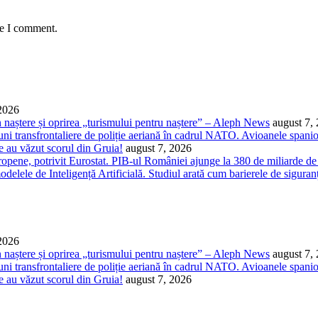
me I comment.
 2026
 naștere și oprirea „turismului pentru naștere” – Aleph News
august 7,
 transfrontaliere de poliție aeriană în cadrul NATO. Avioanele spaniole 
 au văzut scorul din Gruia!
august 7, 2026
pene, potrivit Eurostat. PIB-ul României ajunge la 380 de miliarde de
odelele de Inteligență Artificială. Studiul arată cum barierele de siguranț
 2026
 naștere și oprirea „turismului pentru naștere” – Aleph News
august 7,
 transfrontaliere de poliție aeriană în cadrul NATO. Avioanele spaniole 
 au văzut scorul din Gruia!
august 7, 2026