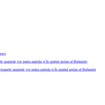
News
anele spaniole vor putea patrula și în spațiul aerian al Bulgariei