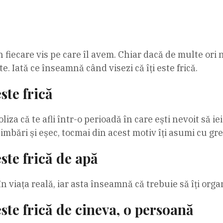
fiecare vis pe care îl avem. Chiar dacă de multe ori 
e. Iată ce înseamnă când visezi că îți este frică.
ste frică
oliza că te afli într-o perioadă în care ești nevoit să i
imbări și eșec, tocmai din acest motiv îți asumi cu gre
ste frică de apă
n viața reală, iar asta înseamnă că trebuie să îți organi
ste frică de cineva, o persoană