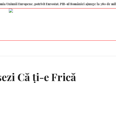
ii Europene, potrivit Eurostat. PIB-ul României ajunge la 380 de miliarde d
zi Că ți-e Frică