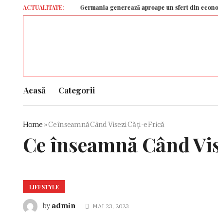
ACTUALITATE:
Germania generează aproape un sfert din economia Uniun
Acasă
Categorii
Home
»
Ce înseamnă Când Visezi Că ți-e Frică
Ce înseamnă Când Vise
LIFESTYLE
admin
by
MAI 23, 2023