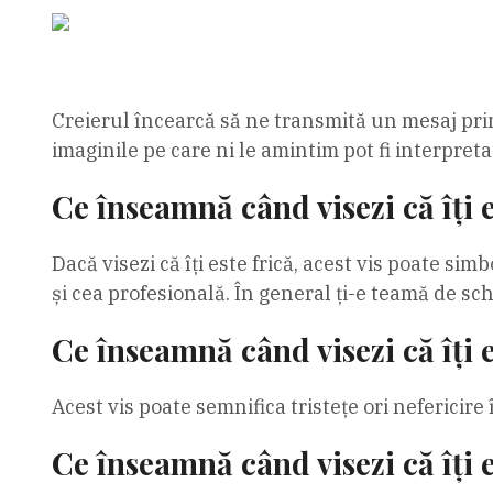
Creierul încearcă să ne transmită un mesaj prin 
imaginile pe care ni le amintim pot fi interpretat
Ce înseamnă când visezi că îți e
Dacă visezi că îți este frică, acest vis poate simb
și cea profesională. În general ți-e teamă de sch
Ce înseamnă când visezi că îți e
Acest vis poate semnifica tristețe ori nefericire î
Ce înseamnă când visezi că îți e