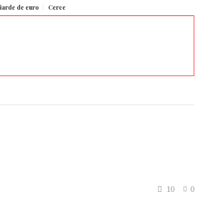
e euro
Cercetătorii Google au identificat un „vector al conștiinței” în mode
10
0