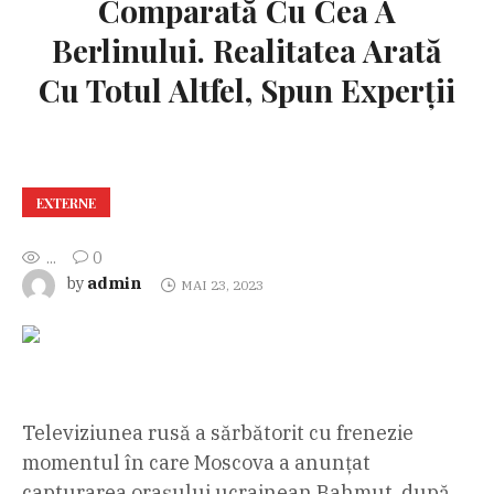
Comparată Cu Cea A
Berlinului. Realitatea Arată
Cu Totul Altfel, Spun Experții
EXTERNE
...
0
admin
by
MAI 23, 2023
Televiziunea rusă a sărbătorit cu frenezie
momentul în care Moscova a anunțat
capturarea orașului ucrainean Bahmut, după