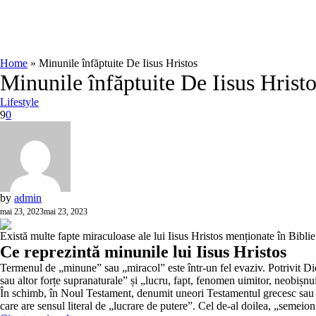
Home
»
Minunile înfăptuite De Iisus Hristos
Minunile înfăptuite De Iisus Hrist
Lifestyle
9
0
by
admin
mai 23, 2023
mai 23, 2023
Există multe fapte miraculoase ale lui Iisus Hristos menționate în Bibli
Ce reprezintă minunile lui Iisus Hristos
Termenul de „minune” sau „miracol” este într-un fel evaziv. Potrivit Dic
sau altor forțe supranaturale” și „lucru, fapt, fenomen uimitor, neobișnui
În schimb, în Noul Testament, denumit uneori Testamentul grecesc sau Sc
care are sensul literal de „lucrare de putere”. Cel de-al doilea, „semeion