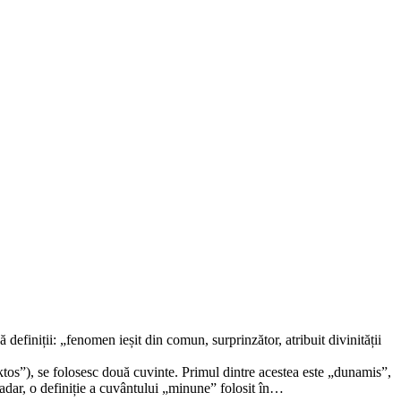
efiniții: „fenomen ieșit din comun, surprinzător, atribuit divinității
ktos”), se folosesc două cuvinte. Primul dintre acestea este „dunamis”,
Așadar, o definiție a cuvântului „minune” folosit în…