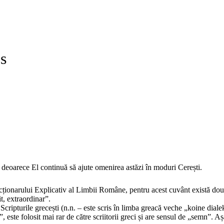
os
e deoarece El continuă să ajute omenirea astăzi în moduri Cerești.
ționarului Explicativ al Limbii Române, pentru acest cuvânt există două d
t, extraordinar”.
ripturile grecești (n.n. – este scris în limba greacă veche „koine diale
”, este folosit mai rar de către scriitorii greci și are sensul de „semn”. 