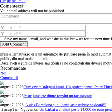
Citeşte mai mult
Comentează
Your email address will not be published.
Save my name, email, and website in this browser for the next time
presa-alternativa.ro este un agregator de ştiri care preia în mod automat i
public, din mai multe domenii.
Dacă aveţi o ştire de interes sau doriţi să ne contactaţi din diverse mot
Recomandate
Noi
Comentarii
august 7, 2026
Cum oprim sfârșitul lumii. Un proiect pentru Peter Thiel
august 7, 2026
Peste jumătate dintre români nu fac mișcare
august 7, 2026
„A ales Barcelona și nu banii, asta trebuie să doară!”
Tien Nguyen
on
Un bărbat a cheltuit peste 14.000 de euro pent
11 ani ago