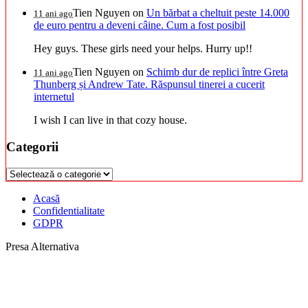
Tien Nguyen
on
Un bărbat a cheltuit peste 14.000
11 ani ago
de euro pentru a deveni câine. Cum a fost posibil
Hey guys. These girls need your helps. Hurry up!!
Tien Nguyen
on
Schimb dur de replici între Greta
11 ani ago
Thunberg și Andrew Tate. Răspunsul tinerei a cucerit
internetul
I wish I can live in that cozy house.
Categorii
Categorii
Acasă
Confidentialitate
GDPR
Presa Alternativa