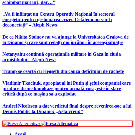
schimbat mail-uri, dar…”
„Va fi înființat un Centru Operativ Național în sectorul
energetic pentru gestionarea crizei. Cetățenii nu vor fi
deconectați” – Aleph News
De ce Nikita Stoinov nu va ajunge la Universitatea Craiova de
la Dinamo și care sunt ceilalți doi jucători în aceeași situație
Netanyahu continuă operațiunile militare în Gaza în ciuda
armistițiului – Aleph News
Trump se ceartă cu Hegseth din cauza deficitului de rachete
Vladimir Tkachuk, apropiat al lui Putin și șeful companiei care
produce drone kamikaze pentru armată rusă, este în stare
critică după ce mașina sa a explodat
Andrei Nicolescu a dat verdictul final despre revenirea-șoc a lui
Dennis Politic la Dinamo: „Asta vrem!”
Acasă