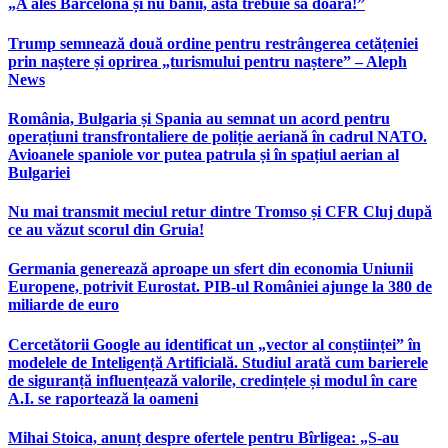
„A ales Barcelona și nu banii, asta trebuie să doară!”
Trump semnează două ordine pentru restrângerea cetățeniei
prin naștere și oprirea „turismului pentru naștere” – Aleph
News
România, Bulgaria și Spania au semnat un acord pentru
operațiuni transfrontaliere de poliție aeriană în cadrul NATO.
Avioanele spaniole vor putea patrula și în spațiul aerian al
Bulgariei
Nu mai transmit meciul retur dintre Tromso și CFR Cluj după
ce au văzut scorul din Gruia!
Germania generează aproape un sfert din economia Uniunii
Europene, potrivit Eurostat. PIB-ul României ajunge la 380 de
miliarde de euro
Cercetătorii Google au identificat un „vector al conștiinței” în
modelele de Inteligență Artificială. Studiul arată cum barierele
de siguranță influențează valorile, credințele și modul în care
A.I. se raportează la oameni
Mihai Stoica, anunț despre ofertele pentru Bîrligea: „S-au