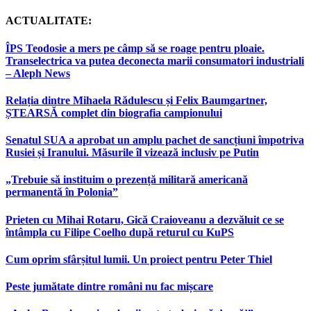
ACTUALITATE:
ÎPS Teodosie a mers pe câmp să se roage pentru ploaie.
Transelectrica va putea deconecta marii consumatori industriali
– Aleph News
Relația dintre Mihaela Rădulescu și Felix Baumgartner,
ȘTEARSĂ complet din biografia campionului
Senatul SUA a aprobat un amplu pachet de sancțiuni împotriva
Rusiei și Iranului. Măsurile îl vizează inclusiv pe Putin
„Trebuie să instituim o prezență militară americană
permanentă în Polonia”
Prieten cu Mihai Rotaru, Gică Craioveanu a dezvăluit ce se
întâmpla cu Filipe Coelho după returul cu KuPS
Cum oprim sfârșitul lumii. Un proiect pentru Peter Thiel
Peste jumătate dintre români nu fac mișcare