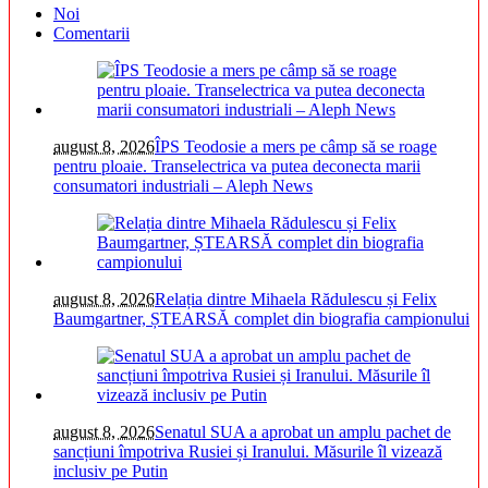
Noi
Comentarii
august 8, 2026
ÎPS Teodosie a mers pe câmp să se roage
pentru ploaie. Transelectrica va putea deconecta marii
consumatori industriali – Aleph News
august 8, 2026
Relația dintre Mihaela Rădulescu și Felix
Baumgartner, ȘTEARSĂ complet din biografia campionului
august 8, 2026
Senatul SUA a aprobat un amplu pachet de
sancțiuni împotriva Rusiei și Iranului. Măsurile îl vizează
inclusiv pe Putin