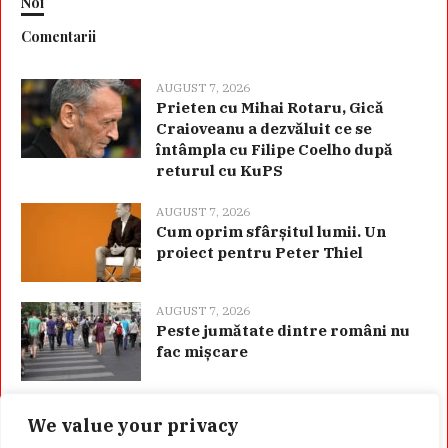
Noi
Comentarii
AUGUST 7, 2026
Prieten cu Mihai Rotaru, Gică
Craioveanu a dezvăluit ce se
întâmpla cu Filipe Coelho după
returul cu KuPS
AUGUST 7, 2026
Cum oprim sfârșitul lumii. Un
proiect pentru Peter Thiel
AUGUST 7, 2026
Peste jumătate dintre români nu
fac mișcare
We value your privacy
Categorii