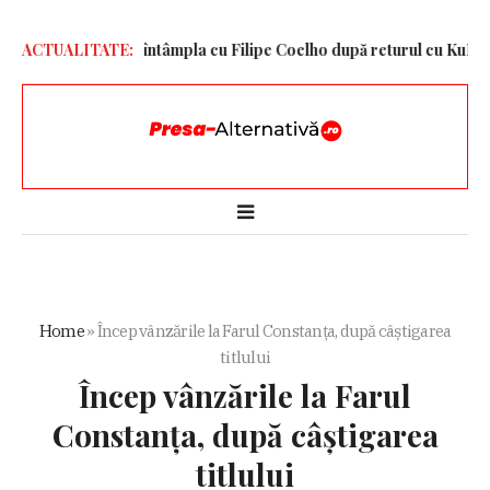
dezvăluit ce se întâmpla cu Filipe Coelho după returul cu KuPS
ACTUALITATE:
Cu
Home
»
Încep vânzările la Farul Constanța, după câștigarea
titlului
Încep vânzările la Farul
Constanța, după câștigarea
titlului