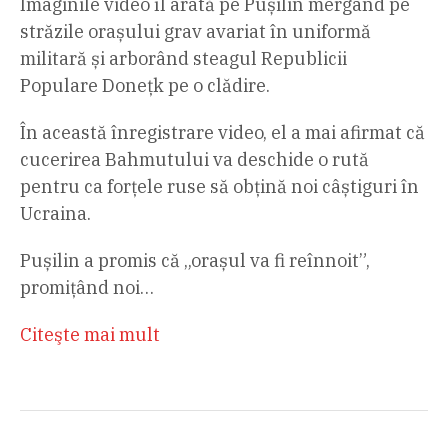
Imaginile video îl arată pe Pușilin mergând pe
străzile orașului grav avariat în uniformă
militară și arborând steagul Republicii
Populare Donețk pe o clădire.
În această înregistrare video, el a mai afirmat că
cucerirea Bahmutului va deschide o rută
pentru ca forțele ruse să obțină noi câștiguri în
Ucraina.
Pușilin a promis că „orașul va fi reînnoit”,
promițând noi…
Citeşte mai mult