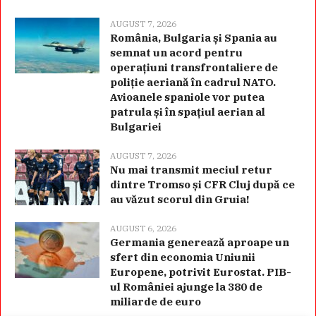
AUGUST 7, 2026
România, Bulgaria și Spania au
semnat un acord pentru
operațiuni transfrontaliere de
poliție aeriană în cadrul NATO.
Avioanele spaniole vor putea
patrula și în spațiul aerian al
Bulgariei
AUGUST 7, 2026
Nu mai transmit meciul retur
dintre Tromso și CFR Cluj după ce
au văzut scorul din Gruia!
AUGUST 6, 2026
Germania generează aproape un
sfert din economia Uniunii
Europene, potrivit Eurostat. PIB-
ul României ajunge la 380 de
miliarde de euro