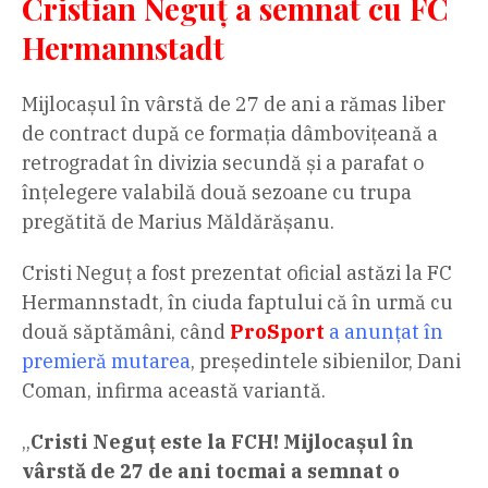
Cristian Neguț a semnat cu FC
Hermannstadt
Mijlocașul în vârstă de 27 de ani a rămas liber
de contract după ce formația dâmbovițeană a
retrogradat în divizia secundă și a parafat o
înțelegere valabilă două sezoane cu trupa
pregătită de Marius Măldărășanu.
Cristi Neguț a fost prezentat oficial astăzi la FC
Hermannstadt, în ciuda faptului că în urmă cu
două săptămâni, când
ProSport
a anunțat în
premieră mutarea
, președintele sibienilor, Dani
Coman, infirma această variantă.
„
Cristi Neguț este la FCH! Mijlocașul în
vârstă de 27 de ani tocmai a semnat o