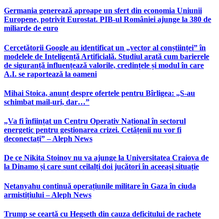
Germania generează aproape un sfert din economia Uniunii
Europene, potrivit Eurostat. PIB-ul României ajunge la 380 de
miliarde de euro
Cercetătorii Google au identificat un „vector al conștiinței” în
modelele de Inteligență Artificială. Studiul arată cum barierele
de siguranță influențează valorile, credințele și modul în care
A.I. se raportează la oameni
Mihai Stoica, anunț despre ofertele pentru Bîrligea: „S-au
schimbat mail-uri, dar…”
„Va fi înființat un Centru Operativ Național în sectorul
energetic pentru gestionarea crizei. Cetățenii nu vor fi
deconectați” – Aleph News
De ce Nikita Stoinov nu va ajunge la Universitatea Craiova de
la Dinamo și care sunt ceilalți doi jucători în aceeași situație
Netanyahu continuă operațiunile militare în Gaza în ciuda
armistițiului – Aleph News
Trump se ceartă cu Hegseth din cauza deficitului de rachete