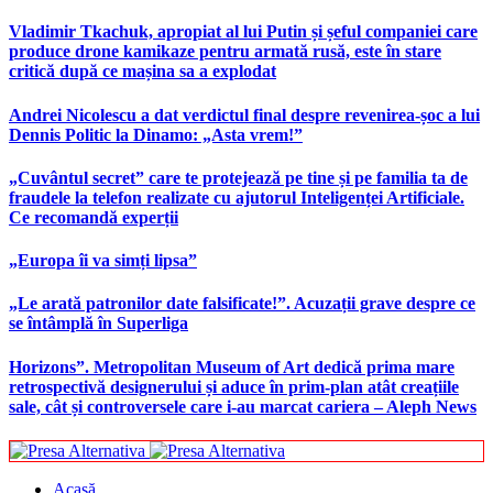
Vladimir Tkachuk, apropiat al lui Putin și șeful companiei care
produce drone kamikaze pentru armată rusă, este în stare
critică după ce mașina sa a explodat
Andrei Nicolescu a dat verdictul final despre revenirea-șoc a lui
Dennis Politic la Dinamo: „Asta vrem!”
„Cuvântul secret” care te protejează pe tine și pe familia ta de
fraudele la telefon realizate cu ajutorul Inteligenței Artificiale.
Ce recomandă experții
„Europa îi va simți lipsa”
„Le arată patronilor date falsificate!”. Acuzații grave despre ce
se întâmplă în Superliga
Horizons”. Metropolitan Museum of Art dedică prima mare
retrospectivă designerului și aduce în prim-plan atât creațiile
sale, cât și controversele care i-au marcat cariera – Aleph News
Acasă