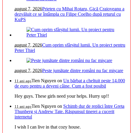
august 7, 2026
Prieten cu Mihai Rotaru, Gică Craioveanu a
dezvăluit ce se întâmpla cu Filipe Coelho după returul cu
KuPS
august 7, 2026
Cum oprim sfârșitul lumii. Un proiect pentru
Peter Thiel
august 7, 2026
Peste jumătate dintre români nu fac mișcare
Tien Nguyen
on
Un bărbat a cheltuit peste 14.000
11 ani ago
de euro pentru a deveni câine. Cum a fost posibil
Hey guys. These girls need your helps. Hurry up!!
Tien Nguyen
on
Schimb dur de replici între Greta
11 ani ago
Thunberg și Andrew Tate. Răspunsul tinerei a cucerit
internetul
I wish I can live in that cozy house.