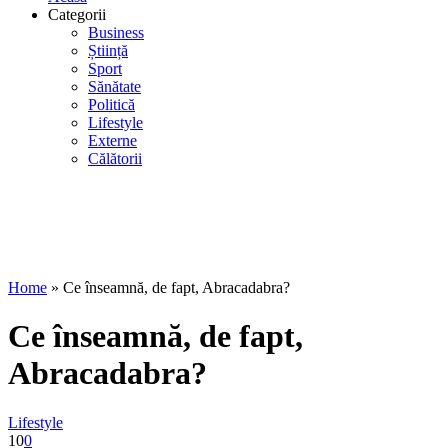
Categorii
Business
Știință
Sport
Sănătate
Politică
Lifestyle
Externe
Călătorii
Home
»
Ce înseamnă, de fapt, Abracadabra?
Ce înseamnă, de fapt,
Abracadabra?
Lifestyle
10
0