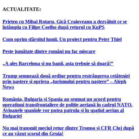
ACTUALITATE:
Prieten cu Mihai Rotaru, Gică Craioveanu a dezvăluit ce se
întâmpla cu Filipe Coelho după returul cu KuPS
Cum oprim sfârșitul lumii. Un proiect pentru Peter Thiel
Peste jumătate dintre români nu fac mișcare
„A ales Barcelona și nu banii, asta trebuie să doară!”
Trump semnează două ordine pentru restrângerea cetățeniei
prin naștere și oprirea „turismului pentru naștere” – Aleph
News
România, Bulgaria și Spania au semnat un acord pentru
operațiuni transfrontaliere de poliție aeriană în cadrul NATO.
Avioanele spaniole vor putea patrula și în spațiul aerian al
Bulgariei
Nu mai transmit meciul retur dintre Tromso și CFR Cluj după
ce au văzut scorul din Gruia!