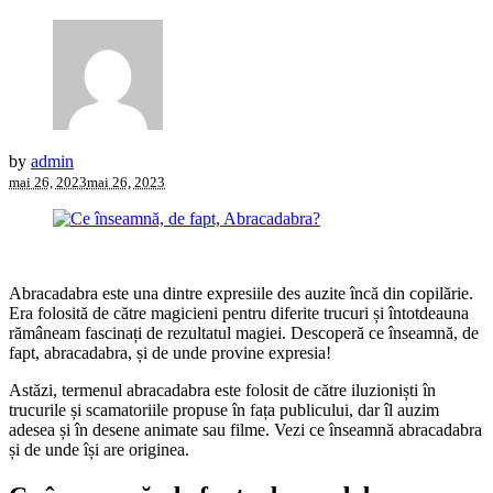
by
admin
mai 26, 2023
mai 26, 2023
Abracadabra este una dintre expresiile des auzite încă din copilărie.
Era folosită de către magicieni pentru diferite trucuri și întotdeauna
rămâneam fascinați de rezultatul magiei. Descoperă ce înseamnă, de
fapt, abracadabra, și de unde provine expresia!
Astăzi, termenul abracadabra este folosit de către iluzioniști în
trucurile și scamatoriile propuse în fața publicului, dar îl auzim
adesea și în desene animate sau filme. Vezi ce înseamnă abracadabra
și de unde își are originea.