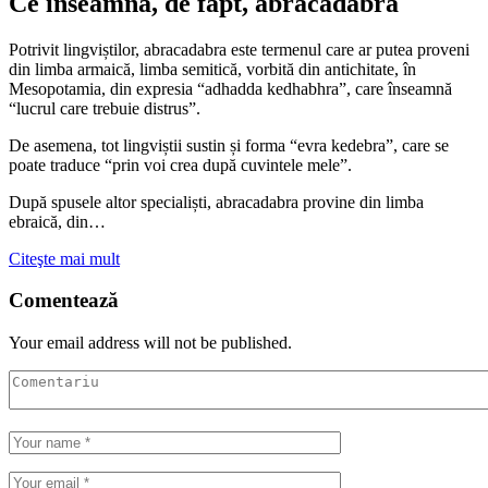
Ce înseamnă, de fapt, abracadabra
Potrivit lingviștilor, abracadabra este termenul care ar putea proveni
din limba armaică, limba semitică, vorbită din antichitate, în
Mesopotamia, din expresia “adhadda kedhabhra”, care înseamnă
“lucrul care trebuie distrus”.
De asemena, tot lingviștii sustin și forma “evra kedebra”, care se
poate traduce “prin voi crea după cuvintele mele”.
După spusele altor specialiști, abracadabra provine din limba
ebraică, din…
Citeşte mai mult
Comentează
Your email address will not be published.