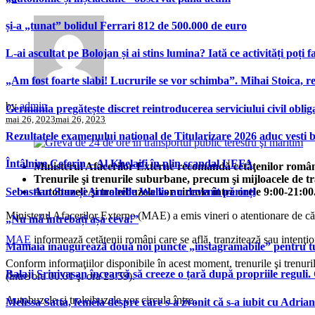
și-a „tunat” bolidul Ferrari 812 de 500.000 de euro
L-ai ascultat pe Bolojan și ai stins lumina? Iată ce activități poți 
„Am fost foarte slabi! Lucrurile se vor schimba”. Mihai Stoica,
by
admin
Germania pregătește discret reintroducerea serviciului civil oblig
mai 26, 2023
mai 26, 2023
Rezultatele examenului național de Titularizare 2026 aduc vești 
Întâlnire Ceferin – Al Khelaifi în plin scandal UEFA
Ministerul Afacerilor Externe recomandă cetăţenilor români
Trenurile şi trenurile suburbane, precum şi mijloacele de t
Sebastian Stan și Annabelle Wallis au devenit părinți
Autobuzele şi troleibuzele vor circula între orele 9:00-21:00
Ministerul Afacerilor Externe (MAE) a emis vineri o atentionare de călă
„Nu mă întrebați așa ceva!”
MAE
informează cetăţenii români care se află, tranzitează sau intenţio
Mamaia inaugurează două noi puncte „instagramabile” pentru turi
Conform informaţiilor disponibile în acest moment, trenurile şi trenuri
Balaji Srinivasan încearcă să creeze o țară după propriile reguli.
(între ora 00:01 şi ora 23:59).
Autobuzele şi troleibuzele vor circula între…
Melissa Satta, femeia despre care s-a zvonit că s-a iubit cu Adria