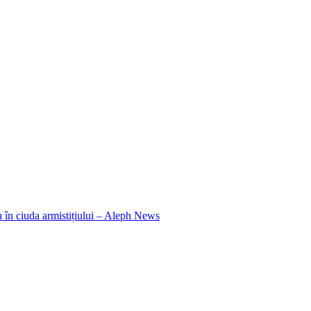
a în ciuda armistițiului – Aleph News