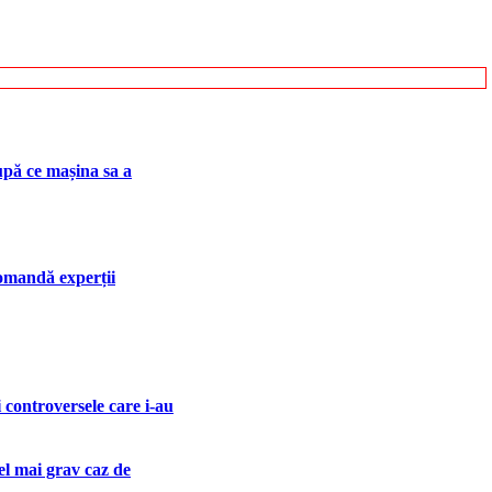
upă ce mașina sa a
ecomandă experții
 controversele care i-au
cel mai grav caz de