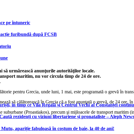
face pe întuneric
 reacție furibundă după FCSB
atoriu
bune
 să urmărească anunţurile autorităţilor locale.
ransport maritim, nu vor circula timp de 24 de ore.
.
torie pentru Grecia, unde luni, 1 mai, este programată o grevă în transp
nează să călătorească în Grecia că a fost anunţată o grevă, de 24 ore, în 
ști, în timp ce Vila Regală și Centrul Vechi al Constanței continu
le suburbane (Proastiakos), precum şi mijloacele de transport maritim (in
 Caută rezidenți cu viziuni libertariene și pronataliste – Aleph New
n Mutu, apariție fabuloasă în costum de baie, la 40 de ani!