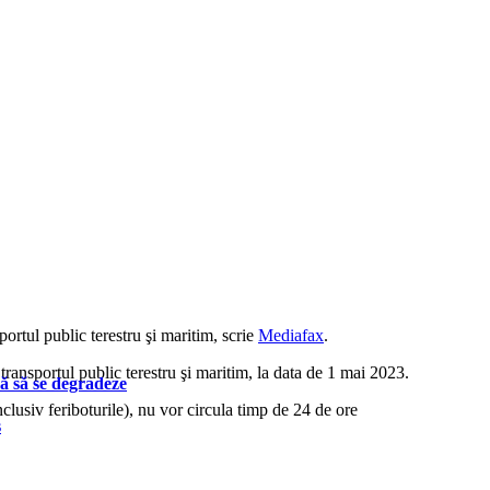
ortul public terestru şi maritim, scrie
Mediafax
.
transportul public terestru şi maritim, la data de 1 mai 2023.
ă să se degradeze
clusiv feriboturile), nu vor circula timp de 24 de ore
s