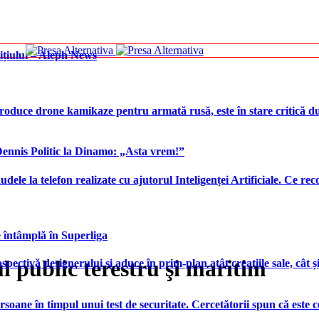
ițiului – Aleph News
produce drone kamikaze pentru armată rusă, este în stare critică d
 Dennis Politic la Dinamo: „Asta vrem!”
udele la telefon realizate cu ajutorul Inteligenței Artificiale. Ce r
e întâmplă în Superliga
l public terestru şi maritim
tivă designerului și aduce în prim-plan atât creațiile sale, cât și
rsoane în timpul unui test de securitate. Cercetătorii spun că este 