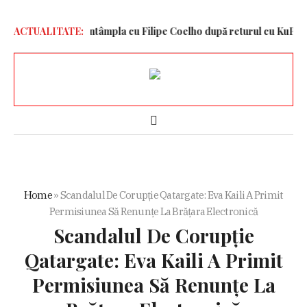
 dezvăluit ce se întâmpla cu Filipe Coelho după returul cu KuPS
ACTUALITATE:
C
Home
»
Scandalul De Corupție Qatargate: Eva Kaili A Primit
Permisiunea Să Renunţe La Brăţara Electronică
Scandalul De Corupție
Qatargate: Eva Kaili A Primit
Permisiunea Să Renunţe La