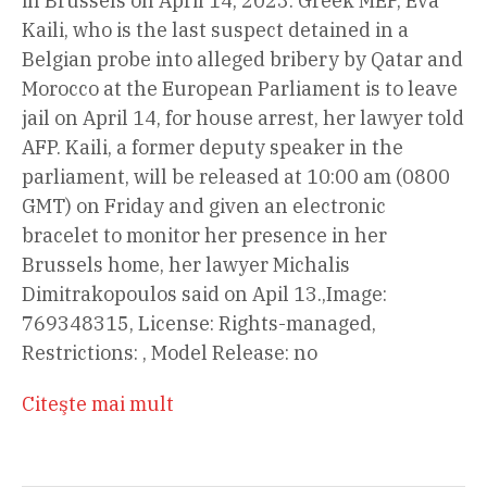
in Brussels on April 14, 2023. Greek MEP, Eva
Kaili, who is the last suspect detained in a
Belgian probe into alleged bribery by Qatar and
Morocco at the European Parliament is to leave
jail on April 14, for house arrest, her lawyer told
AFP. Kaili, a former deputy speaker in the
parliament, will be released at 10:00 am (0800
GMT) on Friday and given an electronic
bracelet to monitor her presence in her
Brussels home, her lawyer Michalis
Dimitrakopoulos said on Apil 13.,Image:
769348315, License: Rights-managed,
Restrictions: , Model Release: no
Citeşte mai mult