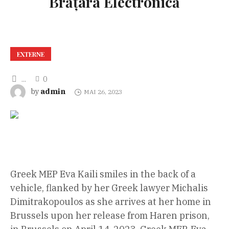
Brăţara Electronică
EXTERNE
...
0
admin
by
MAI 26, 2023
Greek MEP Eva Kaili smiles in the back of a
vehicle, flanked by her Greek lawyer Michalis
Dimitrakopoulos as she arrives at her home in
Brussels upon her release from Haren prison,