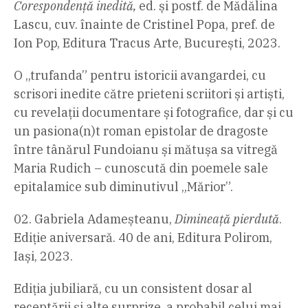
Corespondență inedită,
ed. și postf. de Mădălina
Lascu, cuv. înainte de Cristinel Popa, pref. de
Ion Pop, Editura Tracus Arte, București, 2023.
O „trufanda” pentru istoricii avangardei, cu
scrisori inedite către prieteni scriitori și artiști,
cu revelații documentare și fotografice, dar și cu
un pasiona(n)t roman epistolar de dragoste
între tânărul Fundoianu și mătușa sa vitregă
Maria Rudich – cunoscută din poemele sale
epitalamice sub diminutivul „Mărior”.
Gabriela Adameșteanu,
Dimineață pierdută
.
Ediție aniversară. 40 de ani, Editura Polirom,
Iași, 2023.
Ediția jubiliară, cu un consistent dosar al
receptării și alte surprize, a probabil celui mai