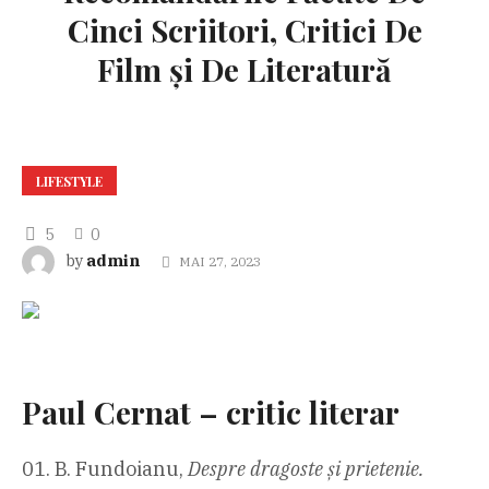
Cinci Scriitori, Critici De
Film și De Literatură
LIFESTYLE
5
0
admin
by
MAI 27, 2023
Paul Cernat – critic literar
B. Fundoianu,
Despre dragoste și prietenie.