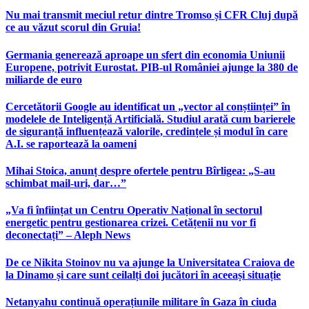
Nu mai transmit meciul retur dintre Tromso și CFR Cluj după
ce au văzut scorul din Gruia!
Germania generează aproape un sfert din economia Uniunii
Europene, potrivit Eurostat. PIB-ul României ajunge la 380 de
miliarde de euro
Cercetătorii Google au identificat un „vector al conștiinței” în
modelele de Inteligență Artificială. Studiul arată cum barierele
de siguranță influențează valorile, credințele și modul în care
A.I. se raportează la oameni
Mihai Stoica, anunț despre ofertele pentru Bîrligea: „S-au
schimbat mail-uri, dar…”
„Va fi înființat un Centru Operativ Național în sectorul
energetic pentru gestionarea crizei. Cetățenii nu vor fi
deconectați” – Aleph News
De ce Nikita Stoinov nu va ajunge la Universitatea Craiova de
la Dinamo și care sunt ceilalți doi jucători în aceeași situație
Netanyahu continuă operațiunile militare în Gaza în ciuda