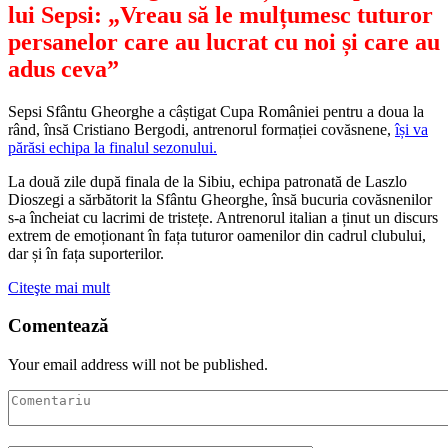
lui Sepsi: „Vreau să le mulțumesc tuturor
persanelor care au lucrat cu noi și care au
adus ceva”
Sepsi Sfântu Gheorghe a câștigat Cupa României pentru a doua la
rând, însă Cristiano Bergodi, antrenorul formației covăsnene,
își va
părăsi echipa la finalul sezonului.
La două zile după finala de la Sibiu, echipa patronată de Laszlo
Dioszegi a sărbătorit la Sfântu Gheorghe, însă bucuria covăsnenilor
s-a încheiat cu lacrimi de tristețe. Antrenorul italian a ținut un discurs
extrem de emoționant în fața tuturor oamenilor din cadrul clubului,
dar și în fața suporterilor.
Citeşte mai mult
Comentează
Your email address will not be published.