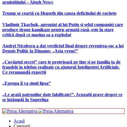
armistițiului – Aleph News
Trump se ceartă cu Hegseth din cauza deficitului de rachete
Vladimir Tkachuk, apropiat al lui Putin și șeful companiei care
produce drone kamikaze pentru armată rusă, este în stare
critică după ce mașina sa a explodat
Andrei Nicolescu a dat verdictul final despre revenirea-șoc a lui
Dennis Politic la Dinamo: „Asta vrem!”
„Cuvântul secret” care te protejează pe tine și pe familia ta de
fraudele la telefon realizate cu ajutorul Inteligenței Artificiale.
Ce recomandă experții
„Europa îi va simți lipsa”
„Le arată patronilor date falsificate!”. Acuzații grave despre ce
se întâmplă în Superliga
Acasă
Categorii