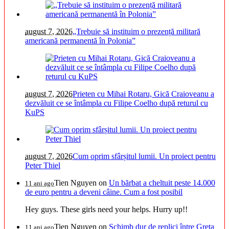
august 7, 2026
„Trebuie să instituim o prezență militară
americană permanentă în Polonia”
august 7, 2026
Prieten cu Mihai Rotaru, Gică Craioveanu a
dezvăluit ce se întâmpla cu Filipe Coelho după returul cu
KuPS
august 7, 2026
Cum oprim sfârșitul lumii. Un proiect pentru
Peter Thiel
Tien Nguyen
on
Un bărbat a cheltuit peste 14.000
11 ani ago
de euro pentru a deveni câine. Cum a fost posibil
Hey guys. These girls need your helps. Hurry up!!
Tien Nguyen
on
Schimb dur de replici între Greta
11 ani ago