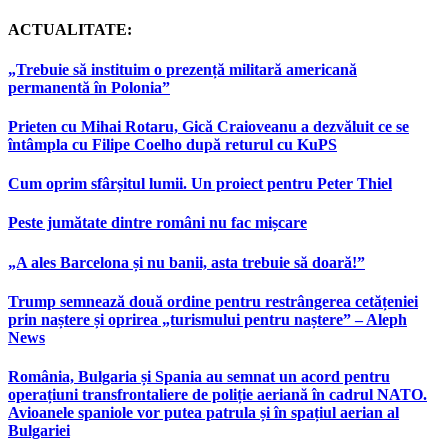
ACTUALITATE:
„Trebuie să instituim o prezență militară americană
permanentă în Polonia”
Prieten cu Mihai Rotaru, Gică Craioveanu a dezvăluit ce se
întâmpla cu Filipe Coelho după returul cu KuPS
Cum oprim sfârșitul lumii. Un proiect pentru Peter Thiel
Peste jumătate dintre români nu fac mișcare
„A ales Barcelona și nu banii, asta trebuie să doară!”
Trump semnează două ordine pentru restrângerea cetățeniei
prin naștere și oprirea „turismului pentru naștere” – Aleph
News
România, Bulgaria și Spania au semnat un acord pentru
operațiuni transfrontaliere de poliție aeriană în cadrul NATO.
Avioanele spaniole vor putea patrula și în spațiul aerian al
Bulgariei