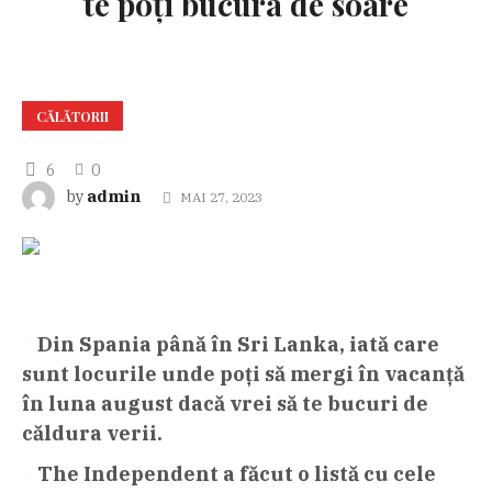
te poți bucura de soare
CĂLĂTORII
6
0
admin
by
MAI 27, 2023
Din Spania până în Sri Lanka, iată care
sunt locurile unde poți să mergi în vacanță
în luna august dacă vrei să te bucuri de
căldura verii.
The Independent a făcut o listă cu cele