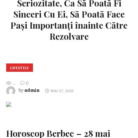
Seriozitate, Ca Să Poată Fi
Sinceri Cu Ei, Să Poată Face
Pași Importanți înainte Către
Rezolvare
LIFESTYLE
...
0
admin
by
MAI 27, 2023
Horoscop Berbec – 28 mai