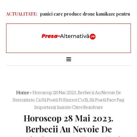
utin și șeful companiei care produce drone kamikaze pentru armată ru
ACTUALITATE:
Home
»
Horoscop 28 Mai 2023. Berbecii Au Nevoie De
Seriozitate, Ca Să Poată Fi Sinceri Cu Ei, Să Poată Face Pași
Importanți înainte Către Rezolvare
Horoscop 28 Mai 2023.
Berbecii Au Nevoie De