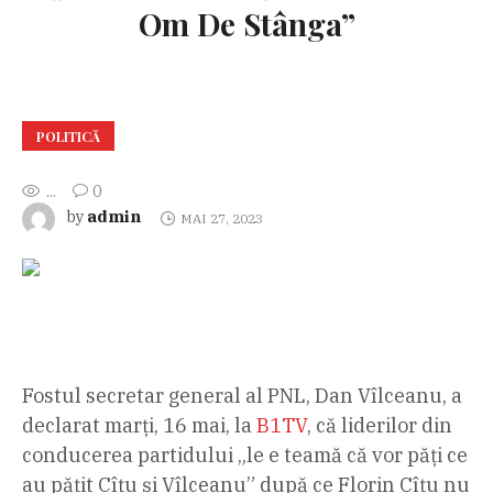
Om De Stânga”
POLITICĂ
...
0
admin
by
MAI 27, 2023
Fostul secretar general al PNL, Dan Vîlceanu, a
declarat marți, 16 mai, la
B1TV
, că liderilor din
conducerea partidului „le e teamă că vor păți ce
au pățit Cîțu și Vîlceanu” după ce Florin Cîțu nu