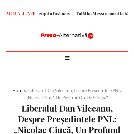
egiunii Kiev. Un copil a fost ucis
ACTUALITATE:
Tatăl lui Messi a murit la 68 de an
Home
»
Liberalul Dan Vîlceanu, Despre Președintele PNL:
„Nicolae Ciucă, Un Profund Om De Stânga”
Liberalul Dan Vîlceanu,
Despre Președintele PNL:
„Nicolae Ciucă, Un Profund