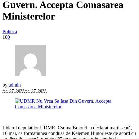
Guvern. Accepta Comasarea
Ministerelor
Politică
10
0
by
admin
mai 27, 2023
mai 27, 2023
Liderul deputaţilor UDMR, Csoma Botond, a declarat marţi seară,
16 mai, că formațiunea condusă de Kelemen Hunor este de acord cu
„o discuţie aşezată, punctuală” pe comasarea ministerelor la