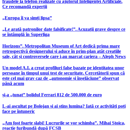
fraudele la telefon realizate cu ajutorul Inteligenței Artificiale.
Ce recomandă experții
„Europa îi va simți lipsa”
„Le arată patronilor date falsificate!”. Acuzații grave despre ce
se întâmplă în Superliga
Horizons”. Metropolitan Museum of Art dedică prima mare
retrospectivă designerului și aduce în prim-plan atât creațiile
sale, cât și controversele care i-au marcat cariera – Aleph News
Un model A.I. a creat profiluri false bazate pe identitatea unor
persoane în timpul unui test de securitate. Cercetătorii spun că
este cel mai grav caz de „autonomie și înșelăciune” observat
până acum
și-a „tunat” bolidul Ferrari 812 de 500.000 de euro
L-ai ascultat pe Bolojan și ai stins lumina? Iată ce activități poți
face pe întuneric
„Am fost foarte slabi! Lucrurile se vor schimba”. Mihai Stoica,
reacție furibundă după FCSB