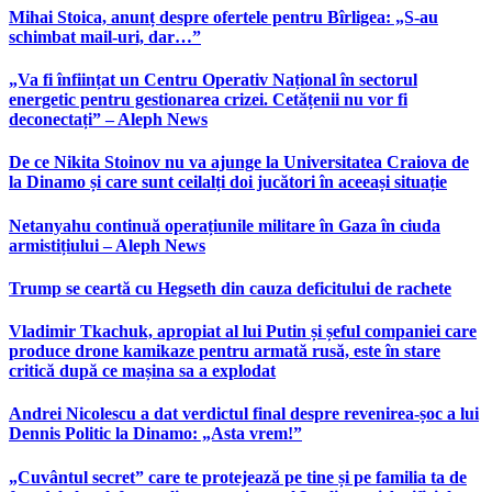
Mihai Stoica, anunț despre ofertele pentru Bîrligea: „S-au
schimbat mail-uri, dar…”
„Va fi înființat un Centru Operativ Național în sectorul
energetic pentru gestionarea crizei. Cetățenii nu vor fi
deconectați” – Aleph News
De ce Nikita Stoinov nu va ajunge la Universitatea Craiova de
la Dinamo și care sunt ceilalți doi jucători în aceeași situație
Netanyahu continuă operațiunile militare în Gaza în ciuda
armistițiului – Aleph News
Trump se ceartă cu Hegseth din cauza deficitului de rachete
Vladimir Tkachuk, apropiat al lui Putin și șeful companiei care
produce drone kamikaze pentru armată rusă, este în stare
critică după ce mașina sa a explodat
Andrei Nicolescu a dat verdictul final despre revenirea-șoc a lui
Dennis Politic la Dinamo: „Asta vrem!”
„Cuvântul secret” care te protejează pe tine și pe familia ta de