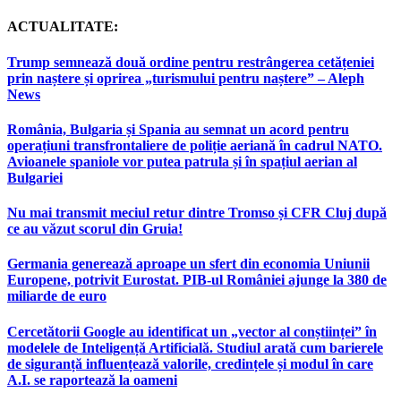
ACTUALITATE:
Trump semnează două ordine pentru restrângerea cetățeniei
prin naștere și oprirea „turismului pentru naștere” – Aleph
News
România, Bulgaria și Spania au semnat un acord pentru
operațiuni transfrontaliere de poliție aeriană în cadrul NATO.
Avioanele spaniole vor putea patrula și în spațiul aerian al
Bulgariei
Nu mai transmit meciul retur dintre Tromso și CFR Cluj după
ce au văzut scorul din Gruia!
Germania generează aproape un sfert din economia Uniunii
Europene, potrivit Eurostat. PIB-ul României ajunge la 380 de
miliarde de euro
Cercetătorii Google au identificat un „vector al conștiinței” în
modelele de Inteligență Artificială. Studiul arată cum barierele
de siguranță influențează valorile, credințele și modul în care
A.I. se raportează la oameni