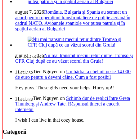
august 7, 2026
România, Bulgaria și Spania au semnat un
acord pentru operațiuni transfrontaliere de poliție aeriană în
cadrul NATO. Avioanele spaniole vor putea patrula și în
spațiul aerian al Bulgariei
august 7, 2026
Nu mai transmit meciul retur dintre Tromso și
CFR Cluj după ce au văzut scorul din Gruia!
Tien Nguyen
on
Un bărbat a cheltuit peste 14.000
11 ani ago
de euro pentru a deveni câine. Cum a fost posibil
Hey guys. These girls need your helps. Hurry up!!
Tien Nguyen
on
Schimb dur de replici între Greta
11 ani ago
Thunberg și Andrew Tate. Răspunsul tinerei a cucerit
internetul
I wish I can live in that cozy house.
Categorii