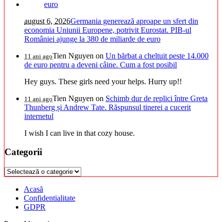
august 6, 2026
Germania generează aproape un sfert din
economia Uniunii Europene, potrivit Eurostat. PIB-ul
României ajunge la 380 de miliarde de euro
Tien Nguyen
on
Un bărbat a cheltuit peste 14.000
11 ani ago
de euro pentru a deveni câine. Cum a fost posibil
Hey guys. These girls need your helps. Hurry up!!
Tien Nguyen
on
Schimb dur de replici între Greta
11 ani ago
Thunberg și Andrew Tate. Răspunsul tinerei a cucerit
internetul
I wish I can live in that cozy house.
Categorii
Categorii
Acasă
Confidentialitate
GDPR