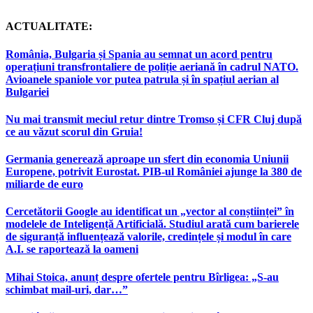
ACTUALITATE:
România, Bulgaria și Spania au semnat un acord pentru
operațiuni transfrontaliere de poliție aeriană în cadrul NATO.
Avioanele spaniole vor putea patrula și în spațiul aerian al
Bulgariei
Nu mai transmit meciul retur dintre Tromso și CFR Cluj după
ce au văzut scorul din Gruia!
Germania generează aproape un sfert din economia Uniunii
Europene, potrivit Eurostat. PIB-ul României ajunge la 380 de
miliarde de euro
Cercetătorii Google au identificat un „vector al conștiinței” în
modelele de Inteligență Artificială. Studiul arată cum barierele
de siguranță influențează valorile, credințele și modul în care
A.I. se raportează la oameni
Mihai Stoica, anunț despre ofertele pentru Bîrligea: „S-au
schimbat mail-uri, dar…”