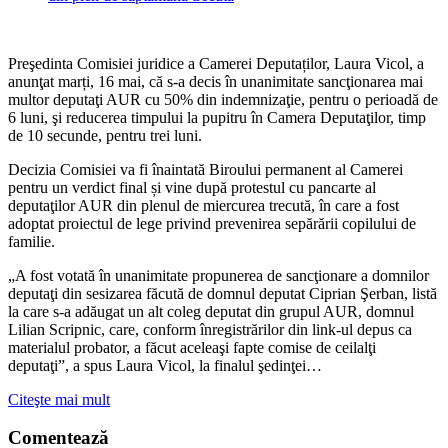
Preşedinta Comisiei juridice a Camerei Deputaților, Laura Vicol, a
anunţat marți, 16 mai, că s-a decis în unanimitate sancţionarea mai
multor deputaţi AUR cu 50% din indemnizaţie, pentru o perioadă de
6 luni, şi reducerea timpului la pupitru în Camera Deputaţilor, timp
de 10 secunde, pentru trei luni.
Decizia Comisiei va fi înaintată Biroului permanent al Camerei
pentru un verdict final și vine după protestul cu pancarte al
deputaţilor AUR din plenul de miercurea trecută, în care a fost
adoptat proiectul de lege privind prevenirea sepărării copilului de
familie.
„A fost votată în unanimitate propunerea de sancţionare a domnilor
deputaţi din sesizarea făcută de domnul deputat Ciprian Şerban, listă
la care s-a adăugat un alt coleg deputat din grupul AUR, domnul
Lilian Scripnic, care, conform înregistrărilor din link-ul depus ca
materialul probator, a făcut aceleaşi fapte comise de ceilalţi
deputaţi”, a spus Laura Vicol, la finalul şedinţei…
Citeşte mai mult
Comentează