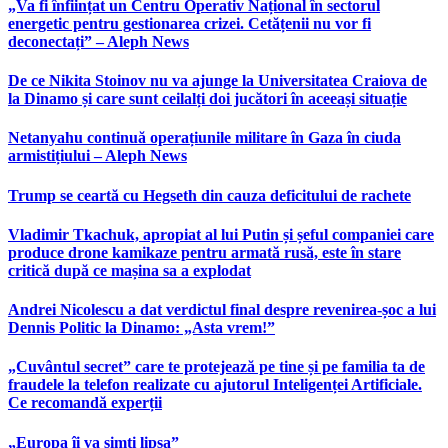
„Va fi înființat un Centru Operativ Național în sectorul
energetic pentru gestionarea crizei. Cetățenii nu vor fi
deconectați” – Aleph News
De ce Nikita Stoinov nu va ajunge la Universitatea Craiova de
la Dinamo și care sunt ceilalți doi jucători în aceeași situație
Netanyahu continuă operațiunile militare în Gaza în ciuda
armistițiului – Aleph News
Trump se ceartă cu Hegseth din cauza deficitului de rachete
Vladimir Tkachuk, apropiat al lui Putin și șeful companiei care
produce drone kamikaze pentru armată rusă, este în stare
critică după ce mașina sa a explodat
Andrei Nicolescu a dat verdictul final despre revenirea-șoc a lui
Dennis Politic la Dinamo: „Asta vrem!”
„Cuvântul secret” care te protejează pe tine și pe familia ta de
fraudele la telefon realizate cu ajutorul Inteligenței Artificiale.
Ce recomandă experții
„Europa îi va simți lipsa”