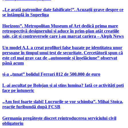
„Le arată patronilor date falsificate!”. Acuzații grave despre ce
se întâmplă în Superliga
Horizons”. Metropolitan Museum of Art dedică prima mare
retrospectivă designerului și aduce în prim-plan atât creațiile
sale, cât și controversele care i-au marcat cariera – Aleph News
Un model A.I. a creat profiluri false bazate pe identitatea unor
persoane în timpul unui test de securitate. Cercetătorii spun că
este cel mai grav caz de „autonomie și înșelăciune” observat
până acum
și-a „tunat” bolidul Ferrari 812 de 500.000 de euro
L-ai ascultat pe Bolojan și ai stins lumina? Iată ce activități poți
face pe întuneric
„Am fost foarte slabi! Lucrurile se vor schimba”. Mihai Stoica,
reacție furibundă după FCSB
Germania pregătește discret reintroducerea serviciului civil
obligatoriu