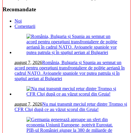
Recomandate
Noi
Comentarii
august 7, 2026
România, Bulgaria și Spania au semnat un
acord pentru operațiuni transfrontaliere de poliție aeriană în
cadrul NATO. Avioanele spaniole vor putea patrula și în
spațiul aerian al Bulgariei
august 7, 2026
Nu mai transmit meciul retur dintre Tromso și
CFR Cluj după ce au văzut scorul din Gruia!