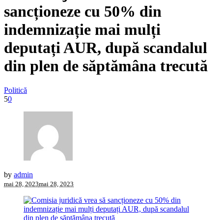
sancționeze cu 50% din
indemnizație mai mulți
deputați AUR, după scandalul
din plen de săptămâna trecută
Politică
5
0
by
admin
mai 28, 2023
mai 28, 2023