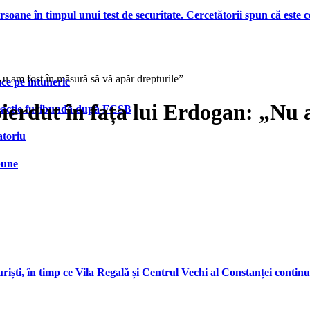
ersoane în timpul unui test de securitate. Cercetătorii spun că este
u am fost în măsură să vă apăr drepturile”
face pe întuneric
ierdut în fața lui Erdogan: „Nu 
 reacție furibundă după FCSB
atoriu
bune
ști, în timp ce Vila Regală și Centrul Vechi al Constanței continu