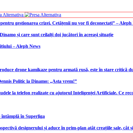
 pentru gestionarea crizei. Cetățenii nu vor fi deconectați” – Alep
namo și care sunt ceilalți doi jucători în aceeași situație
ițiului – Aleph News
produce drone kamikaze pentru armată rusă, este în stare critică d
 Dennis Politic la Dinamo: „Asta vrem!”
udele la telefon realizate cu ajutorul Inteligenței Artificiale. Ce r
e întâmplă în Superliga
ctivă designerului și aduce în prim-plan atât creațiile sale, cât ș