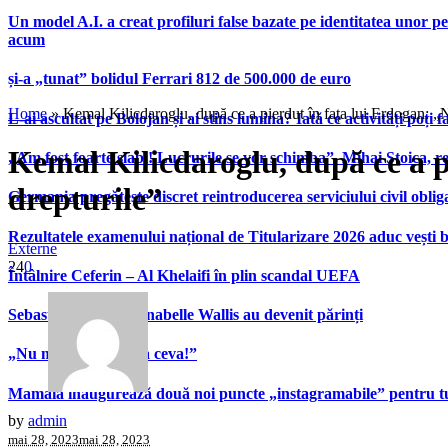
Un model A.I. a creat profiluri false bazate pe identitatea unor p
acum
și-a „tunat” bolidul Ferrari 812 de 500.000 de euro
Home
»
Kemal Kilicdaroglu, după ce a pierdut în fața lui Erdogan: „N
L-ai ascultat pe Bolojan și ai stins lumina? Iată ce activități poți 
Kemal Kilicdaroglu, după ce a p
„Am fost foarte slabi! Lucrurile se vor schimba”. Mihai Stoica,
drepturile”
Germania pregătește discret reintroducerea serviciului civil oblig
Rezultatele examenului național de Titularizare 2026 aduc vești 
Externe
24
0
Întâlnire Ceferin – Al Khelaifi în plin scandal UEFA
Sebastian Stan și Annabelle Wallis au devenit părinți
„Nu mă întrebați așa ceva!”
Mamaia inaugurează două noi puncte „instagramabile” pentru turi
by
admin
mai 28, 2023
mai 28, 2023