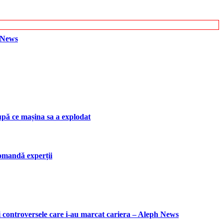
h News
upă ce mașina sa a explodat
ecomandă experții
i controversele care i-au marcat cariera – Aleph News