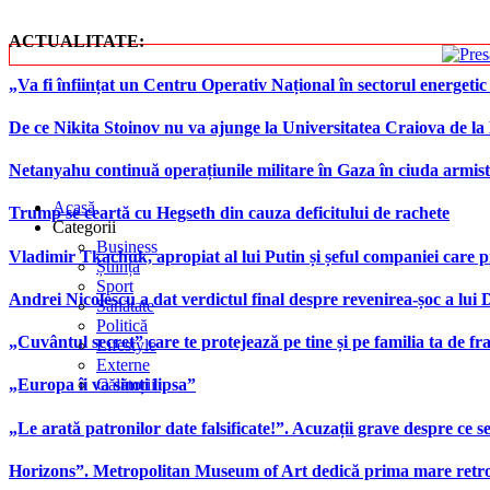
ACTUALITATE:
„Va fi înființat un Centru Operativ Național în sectorul energetic
De ce Nikita Stoinov nu va ajunge la Universitatea Craiova de la Di
Netanyahu continuă operațiunile militare în Gaza în ciuda armist
Acasă
Trump se ceartă cu Hegseth din cauza deficitului de rachete
Categorii
Business
Vladimir Tkachuk, apropiat al lui Putin și șeful companiei care 
Știință
Sport
Andrei Nicolescu a dat verdictul final despre revenirea-șoc a lui
Sănătate
Politică
„Cuvântul secret” care te protejează pe tine și pe familia ta de fra
Lifestyle
Externe
Călătorii
„Europa îi va simți lipsa”
„Le arată patronilor date falsificate!”. Acuzații grave despre ce s
Horizons”. Metropolitan Museum of Art dedică prima mare retrospe