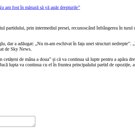
ul partidului, prin intermediul presei, recunoscând înfrângerea în turul d
u, dar a adăugat: „Nu m-am eschivat în fața unei structuri nedrepte”. „T
citat de Sky News.
n cetățeni de mâna a doua” și că va continua să lupte pentru a apăra dre
 Dacă lupta va continua cu el în fruntea principalului partid de opoziție,