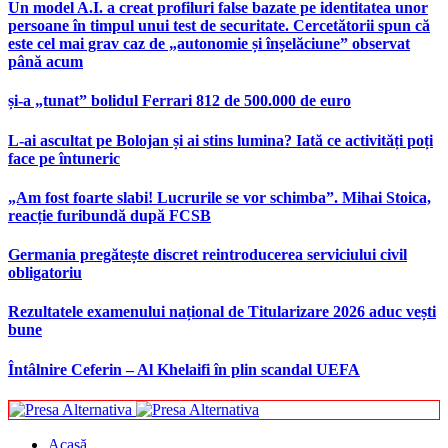
Un model A.I. a creat profiluri false bazate pe identitatea unor
persoane în timpul unui test de securitate. Cercetătorii spun că
este cel mai grav caz de „autonomie și înșelăciune” observat
până acum
și-a „tunat” bolidul Ferrari 812 de 500.000 de euro
L-ai ascultat pe Bolojan și ai stins lumina? Iată ce activități poți
face pe întuneric
„Am fost foarte slabi! Lucrurile se vor schimba”. Mihai Stoica,
reacție furibundă după FCSB
Germania pregătește discret reintroducerea serviciului civil
obligatoriu
Rezultatele examenului național de Titularizare 2026 aduc vești
bune
Întâlnire Ceferin – Al Khelaifi în plin scandal UEFA
Acasă