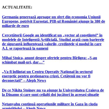
ACTUALITATE:
Germania generează aproape un sfert din economia Uniunii
Europene, potrivit Eurostat. PIB-ul României ajunge la 380 de
miliarde de euro
Cercetătorii Google au identificat un „vector al conștiinței” în
modelele de Inteligență Artificială. Studiul arată cum barierele
de siguranță influențează valorile, credințele și modul în care
A.I. se raportează la oameni
Mihai Stoica, anunț despre ofertele pentru Bîrligea: „S-au
schimbat mail-uri, dar…”
„Va fi înființat un Centru Operativ Național în sectorul
energetic pentru gestionarea crizei. Cetățenii nu vor fi
deconectați” – Aleph News
De ce Nikita Stoinov nu va ajunge la Universitatea Craiova de
la Dinamo și care sunt ceilalți doi jucători în aceeași situație
Netanyahu continuă operațiunile militare în Gaza în ciuda
armistițiului – Aleph News