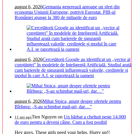
august 6, 2026
Germania generează aproape un sfert din
economia Uniunii Europene, potrivit Eurostat. PIB-ul
României ajunge la 380 de miliarde de euro
august 6, 2026
Cercetătorii Google au identificat un „vector al
conștiinței” în modelele de Inteligență Artificială. Studiul arată
cum barierele de siguranță influențează valorile, credințele și
modul în care A.I. se raportează la oameni
august 6, 2026
Mihai Stoica, anunț despre ofertele pentru
Bîrligea: „S-au schimbat mail-uri, dar…”
Tien Nguyen
on
Un bărbat a cheltuit peste 14.000
11 ani ago
de euro pentru a deveni câine. Cum a fost posibil
Hey guys. These girls need your helps. Hurry up!!