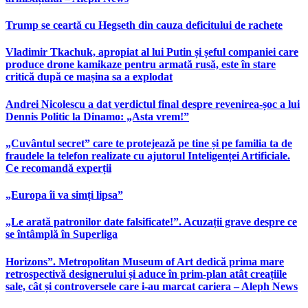
Trump se ceartă cu Hegseth din cauza deficitului de rachete
Vladimir Tkachuk, apropiat al lui Putin și șeful companiei care
produce drone kamikaze pentru armată rusă, este în stare
critică după ce mașina sa a explodat
Andrei Nicolescu a dat verdictul final despre revenirea-șoc a lui
Dennis Politic la Dinamo: „Asta vrem!”
„Cuvântul secret” care te protejează pe tine și pe familia ta de
fraudele la telefon realizate cu ajutorul Inteligenței Artificiale.
Ce recomandă experții
„Europa îi va simți lipsa”
„Le arată patronilor date falsificate!”. Acuzații grave despre ce
se întâmplă în Superliga
Horizons”. Metropolitan Museum of Art dedică prima mare
retrospectivă designerului și aduce în prim-plan atât creațiile
sale, cât și controversele care i-au marcat cariera – Aleph News