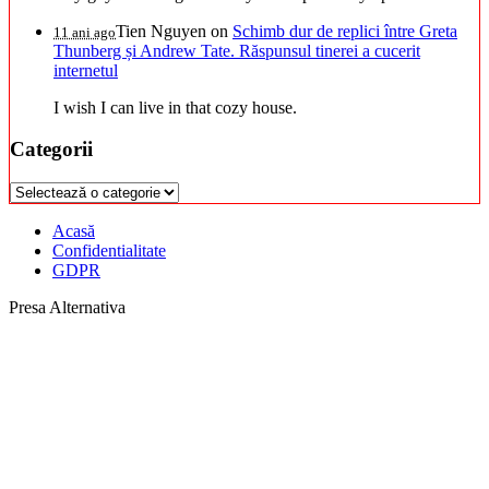
Tien Nguyen
on
Schimb dur de replici între Greta
11 ani ago
Thunberg și Andrew Tate. Răspunsul tinerei a cucerit
internetul
I wish I can live in that cozy house.
Categorii
Categorii
Acasă
Confidentialitate
GDPR
Presa Alternativa