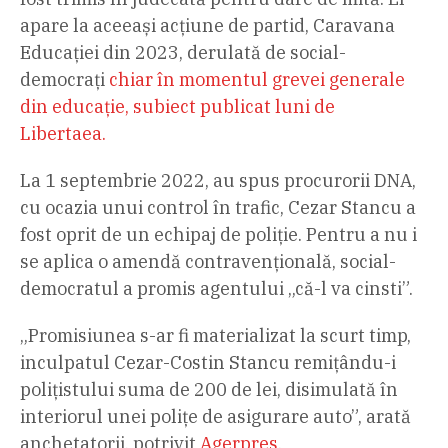
apare la aceeași acțiune de partid, Caravana
Educației din 2023, derulată de social-
democrați
chiar în momentul grevei generale
din educație, subiect publicat luni de
Libertaea.
La 1 septembrie 2022, au spus procurorii DNA,
cu ocazia unui control în trafic, Cezar Stancu a
fost oprit de un echipaj de poliție. Pentru a nu i
se aplica o amendă contravențională, social-
democratul a promis agentului „că-l va cinsti”.
„Promisiunea s-ar fi materializat la scurt timp,
inculpatul Cezar-Costin Stancu remiţându-i
poliţistului suma de 200 de lei, disimulată în
interiorul unei poliţe de asigurare auto”, arată
anchetatorii, potrivit
Agerpres
.