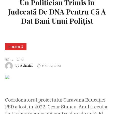
Un Politician Trimis în
Judecată De DNA Pentru Că A
Dat Bani Unui Polițist
POLITICĂ
...
0
admin
by
MAI 29, 2023
Coordonatorul proiectului Caravana Educației
PSD a fost, în 2022, Cezar Stancu. Anul trecut a
fost trimis în judecată pentru dare de mită. El