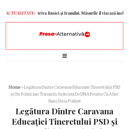
ncțiuni împotriva Rusiei și Iranului. Măsurile îl vizează inclusiv pe
ACTUALITATE:
Home
»
Legătura Dintre Caravana Educației Tineretului PSD
și Un Politician Trimis în Judecată De DNA Pentru Că A Dat
Bani Unui Polițist
Legătura Dintre Caravana
Educației Tineretului PSD și