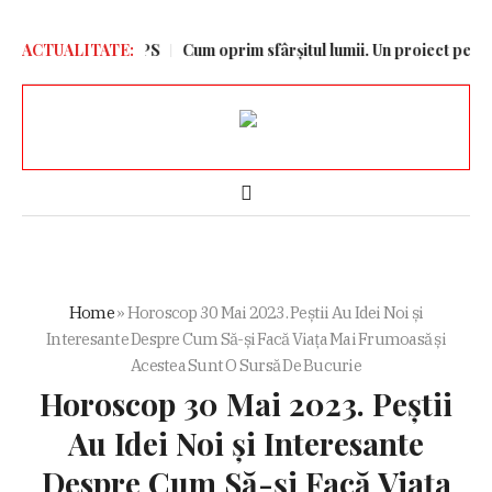
pă returul cu KuPS
ACTUALITATE:
Cum oprim sfârșitul lumii. Un proiect pentru Pe
Home
»
Horoscop 30 Mai 2023. Peștii Au Idei Noi și
Interesante Despre Cum Să-și Facă Viața Mai Frumoasă și
Acestea Sunt O Sursă De Bucurie
Horoscop 30 Mai 2023. Peștii
Au Idei Noi și Interesante
Despre Cum Să-și Facă Viața