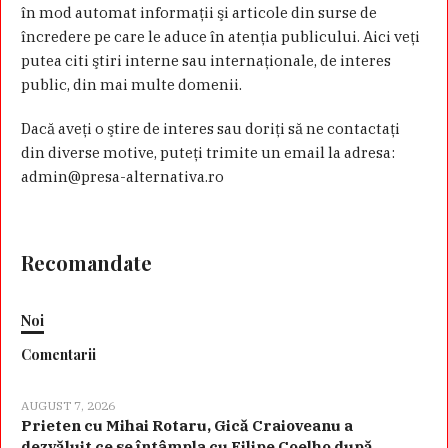
în mod automat informaţii şi articole din surse de
încredere pe care le aduce în atenţia publicului. Aici veţi
putea citi ştiri interne sau internaţionale, de interes
public, din mai multe domenii.
Dacă aveţi o ştire de interes sau doriţi să ne contactaţi
din diverse motive, puteţi trimite un email la adresa:
admin@presa-alternativa.ro
Recomandate
Noi
Comentarii
AUGUST 7, 2026
Prieten cu Mihai Rotaru, Gică Craioveanu a
dezvăluit ce se întâmpla cu Filipe Coelho după