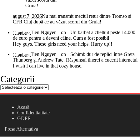
august 7, 2026
Nu mai transmit meciul retur dintre Tromso și
CFR Cluj după ce au văzut scorul din Gruia!
Tien Nguyen
on
Un bărbat a cheltuit peste 14.000
11 ani ago
de euro pentru a deveni câine. Cum a fost posibil
Hey guys. These girls need your helps. Hurry up!!
Tien Nguyen
on
Schimb dur de replici între Greta
11 ani ago
Thunberg și Andrew Tate. Răspunsul tinerei a cucerit internetul
I wish I can live in that cozy house.
Categorii
Categorii
Acasă
Confidentialitate
GDPR
Presa Alternativa