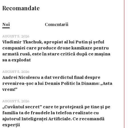
Recomandate
Noi
Comentarii
AUGUST 5, 2026
Vladimir Tkachuk, apropiat al lui Putin și șeful
companiei care produce drone kamikaze pentru
armată rusă, este în stare critică după ce mașina
sa a explodat
AUGUST 5, 2026
Andrei Nicolescu a dat verdictul final despre
revenirea-șoc a lui Dennis Politic la Dinamo: „Asta
vrem!”
AUGUST 5, 2026
„Cuvântul secret” care te protejează pe tine și pe
familia ta de fraudele la telefon realizate cu
ajutorul Inteligenței Artificiale. Ce recomandă
experții