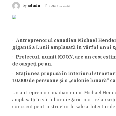
admin
by
IUNIE 1, 2023
Antreprenorul canadian Michael Henderso
gigantă a Lunii amplasată în vârful unui z
Proiectul, numit MOON, are un cost estima
de oaspeți pe an.
Stațiunea propusă în interiorul structurii
10.000 de persoane și o „colonie lunară” ca
Un antreprenor canadian numit Michael Henderso
amplasată în vârful unui zgârie-nori, relateaz
cunoscut pentru structurile sale arhitecturale