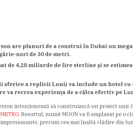
n are planuri de a construi în Dubai un mega-r
gârie-nori de 30 de metri.
t de 4,28 miliarde de lire sterline și se estime
 sferice a replicii Lunii va include un hotel cu
re va recrea experiența de a călca efectiv pe Lu
n intenționează să construiască un proiect unic în 
ă
METRO
. Resortul, numit MOON va fi amplasat pe o clă
 impresionante, precum cea mai înaltă clădire din l