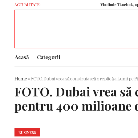
ACTUALITATE:
Vladimir Tkachuk, apropiat al
Acasă
Categorii
Home
»
FOTO. Dubai vrea să construiască o replică a Lunii pe P
FOTO. Dubai vrea să c
pentru 400 milioane de
BUSINESS