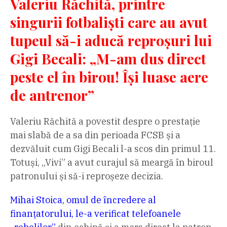
Valeriu Răchită, printre
singurii fotbaliști care au avut
tupeul să-i aducă reproșuri lui
Gigi Becali: „M-am dus direct
peste el în birou! Își luase aere
de antrenor”
Valeriu Răchită a povestit despre o prestație
mai slabă de a sa din perioada FCSB și a
dezvăluit cum Gigi Becali l-a scos din primul 11.
Totuși, „Vivi” a avut curajul să meargă în biroul
patronului și să-i reproșeze decizia.
Mihai Stoica, omul de încredere al
finanțatorului, le-a verificat telefoanele