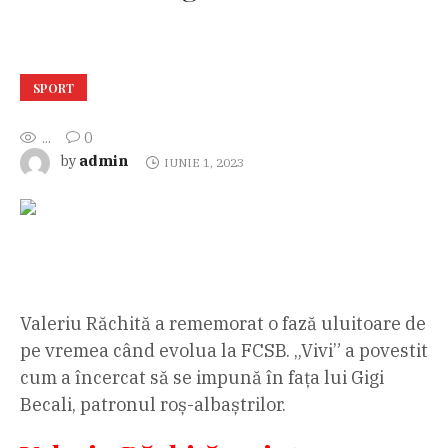
SPORT
...
0
admin
by
IUNIE 1, 2023
Valeriu Răchită a rememorat o fază uluitoare de
pe vremea când evolua la FCSB. „Vivi” a povestit
cum a încercat să se impună în fața lui Gigi
Becali, patronul roș-albaștrilor.