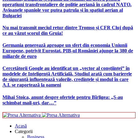
operațiuni transfrontaliere de poliție aeriană în cadrul NATO.
Avioanele spaniole vor putea patrula și în spațiul aerian al
Bulgariei
Nu mai transmit meciul retur dintre Tromso și CFR Cluj după
ce au văzut scorul din Gruia!
Germania generează aproape un sfert din economia Uniunii
Europene, potrivit Eurostat. PIB-ul României ajunge la 380 de
miliarde de euro
Cercetătorii Google au identificat un „vector al conștiinței” în
modelele de Inteligență Artificială. Studiul arată cum barierele
de siguranță influențează valorile, credințele și modul în care
A.I. se raportează la oameni
Mihai Stoica, anunț despre ofertele pentru Bîrligea: „S-au
schimbat mail-uri, dar…”
Acasă
Categorii
Business