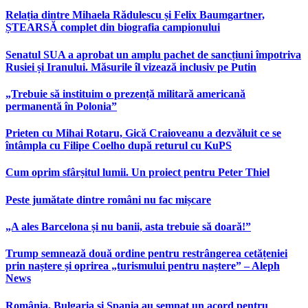
Relația dintre Mihaela Rădulescu și Felix Baumgartner,
ȘTEARSĂ complet din biografia campionului
Senatul SUA a aprobat un amplu pachet de sancțiuni împotriva
Rusiei și Iranului. Măsurile îl vizează inclusiv pe Putin
„Trebuie să instituim o prezență militară americană
permanentă în Polonia”
Prieten cu Mihai Rotaru, Gică Craioveanu a dezvăluit ce se
întâmpla cu Filipe Coelho după returul cu KuPS
Cum oprim sfârșitul lumii. Un proiect pentru Peter Thiel
Peste jumătate dintre români nu fac mișcare
„A ales Barcelona și nu banii, asta trebuie să doară!”
Trump semnează două ordine pentru restrângerea cetățeniei
prin naștere și oprirea „turismului pentru naștere” – Aleph
News
România, Bulgaria și Spania au semnat un acord pentru