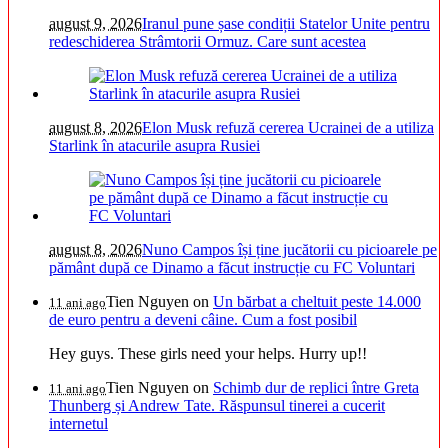
august 9, 2026
Iranul pune șase condiții Statelor Unite pentru
redeschiderea Strâmtorii Ormuz. Care sunt acestea
august 8, 2026
Elon Musk refuză cererea Ucrainei de a utiliza
Starlink în atacurile asupra Rusiei
august 8, 2026
Nuno Campos își ține jucătorii cu picioarele pe
pământ după ce Dinamo a făcut instrucție cu FC Voluntari
Tien Nguyen
on
Un bărbat a cheltuit peste 14.000
11 ani ago
de euro pentru a deveni câine. Cum a fost posibil
Hey guys. These girls need your helps. Hurry up!!
Tien Nguyen
on
Schimb dur de replici între Greta
11 ani ago
Thunberg și Andrew Tate. Răspunsul tinerei a cucerit
internetul