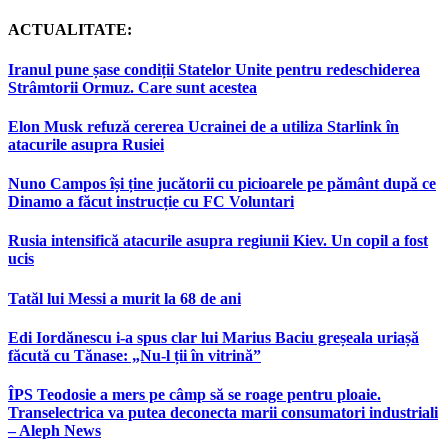
ACTUALITATE:
Iranul pune șase condiții Statelor Unite pentru redeschiderea
Strâmtorii Ormuz. Care sunt acestea
Elon Musk refuză cererea Ucrainei de a utiliza Starlink în
atacurile asupra Rusiei
Nuno Campos își ține jucătorii cu picioarele pe pământ după ce
Dinamo a făcut instrucție cu FC Voluntari
Rusia intensifică atacurile asupra regiunii Kiev. Un copil a fost
ucis
Tatăl lui Messi a murit la 68 de ani
Edi Iordănescu i-a spus clar lui Marius Baciu greșeala uriașă
făcută cu Tănase: „Nu-l ții în vitrină”
ÎPS Teodosie a mers pe câmp să se roage pentru ploaie.
Transelectrica va putea deconecta marii consumatori industriali
– Aleph News