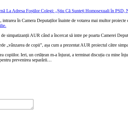
, intrarea în Camera Deputaților înainte de votarea mai multor proiecte d
lie.
t de simpatizanții AUR când a încercat să intre pe poarta Camerei Deput
ede „vânzarea de copii”, așa cum a prezentat AUR proiectul către simpat
copiilor. Ieri, un cetățean m-a înjurat, a terminat discuția cu mine în
e pentru prevenirea separării…