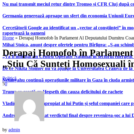
Nu mai transmit meciul retur dintre Tromso și CFR Cluj după ce
Germania generează aproape un sfert din economia Uniunii Europ
Cercetătorii Google au identificat un „vector al conștiinței” în mod
raportează la oameni
Home
»
Derapaj Homofob în Parlament Al Deputatului Dumitru Coarn
Mihai Stoica, anunț despre ofertele pentru Bîrligea: „S-au schim
Derapaj Homofob în Parlament 
„Va fi înființat un Centru Operativ Național în sectorul energetic
„Știu Că Sunteți Homosexuali î
De ce Nikita Stoinov nu va ajunge la Universitatea Craiova de la Di
Politică
Netanyahu continuă operațiunile militare în Gaza în ciuda armist
5
0
Trump se ceartă cu Hegseth din cauza deficitului de rachete
Vladimir Tkachuk, apropiat al lui Putin și șeful companiei care 
Andrei Nicolescu a dat verdictul final despre revenirea-șoc a lui
by
admin