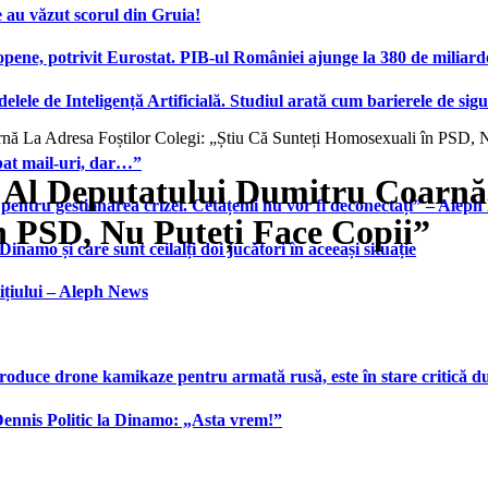
 au văzut scorul din Gruia!
ene, potrivit Eurostat. PIB-ul României ajunge la 380 de miliard
elele de Inteligență Artificială. Studiul arată cum barierele de sigu
ă La Adresa Foștilor Colegi: „Știu Că Sunteți Homosexuali în PSD, N
bat mail-uri, dar…”
Al Deputatului Dumitru Coarnă L
 pentru gestionarea crizei. Cetățenii nu vor fi deconectați” – Alep
n PSD, Nu Puteți Face Copii”
namo și care sunt ceilalți doi jucători în aceeași situație
ițiului – Aleph News
produce drone kamikaze pentru armată rusă, este în stare critică d
 Dennis Politic la Dinamo: „Asta vrem!”