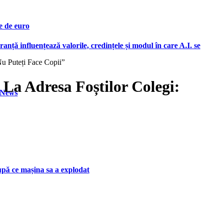
e de euro
ranță influențează valorile, credințele și modul în care A.I. se
u Puteți Face Copii”
a Adresa Foștilor Colegi:
h News
upă ce mașina sa a explodat