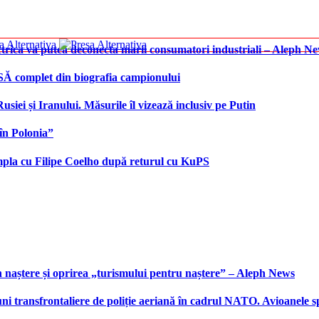
ctrica va putea deconecta marii consumatori industriali – Aleph N
SĂ complet din biografia campionului
iei și Iranului. Măsurile îl vizează inclusiv pe Putin
în Polonia”
âmpla cu Filipe Coelho după returul cu KuPS
 naștere și oprirea „turismului pentru naștere” – Aleph News
transfrontaliere de poliție aeriană în cadrul NATO. Avioanele span