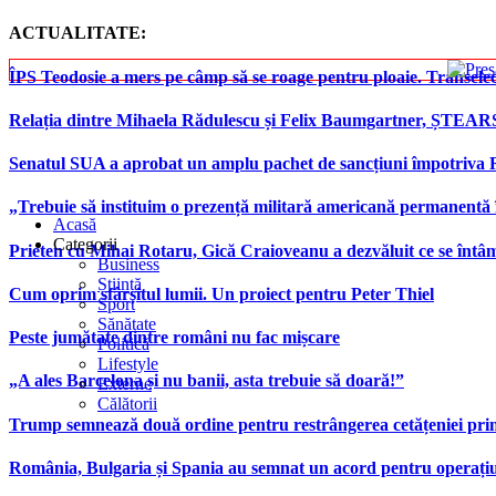
ACTUALITATE:
ÎPS Teodosie a mers pe câmp să se roage pentru ploaie. Transele
Relația dintre Mihaela Rădulescu și Felix Baumgartner, ȘTEAR
Senatul SUA a aprobat un amplu pachet de sancțiuni împotriva Rus
„Trebuie să instituim o prezență militară americană permanentă 
Acasă
Categorii
Prieten cu Mihai Rotaru, Gică Craioveanu a dezvăluit ce se înt
Business
Știință
Cum oprim sfârșitul lumii. Un proiect pentru Peter Thiel
Sport
Sănătate
Peste jumătate dintre români nu fac mișcare
Politică
Lifestyle
„A ales Barcelona și nu banii, asta trebuie să doară!”
Externe
Călătorii
Trump semnează două ordine pentru restrângerea cetățeniei prin
România, Bulgaria și Spania au semnat un acord pentru operațiuni 