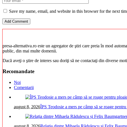
Save my name, email, and website in this browser for the next ti
presa-alternativa.ro este un agregator de ştiri care preia în mod automat 
public, din mai multe domenii.
Dacă aveţi o ştire de interes sau doriţi să ne contactaţi din diverse mo
Recomandate
Noi
Comentarii
august 8, 2026
ÎPS Teodosie a mers pe câmp să se roage pentru 
august 8, 2026
Relația dintre Mihaela Rădulescu și Felix Bau