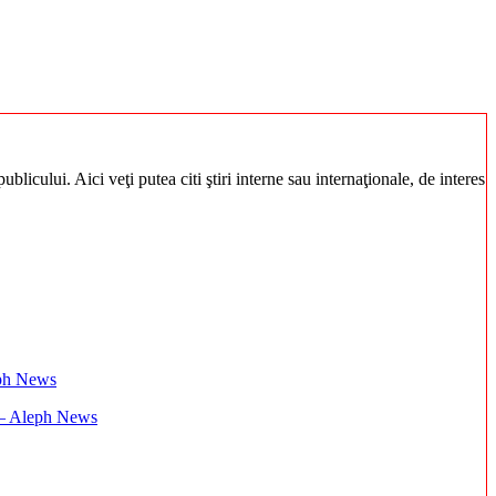
blicului. Aici veţi putea citi ştiri interne sau internaţionale, de interes
i – Aleph News