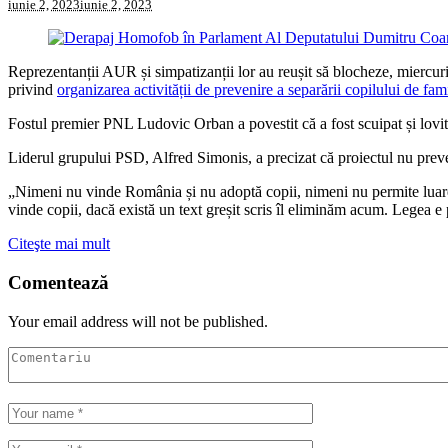
iunie 2, 2023
iunie 2, 2023
Reprezentanții AUR și simpatizanții lor au reușit să blocheze, miercuri
privind
organizarea activității de prevenire a separării copilului de fami
Fostul premier PNL Ludovic Orban a povestit că a fost scuipat și lovi
Liderul grupului PSD, Alfred Simonis, a precizat că proiectul nu prev
„Nimeni nu vinde România și nu adoptă copii, nimeni nu permite luarea 
vinde copii, dacă există un text greșit scris îl eliminăm acum. Legea 
Citeşte mai mult
Comentează
Your email address will not be published.