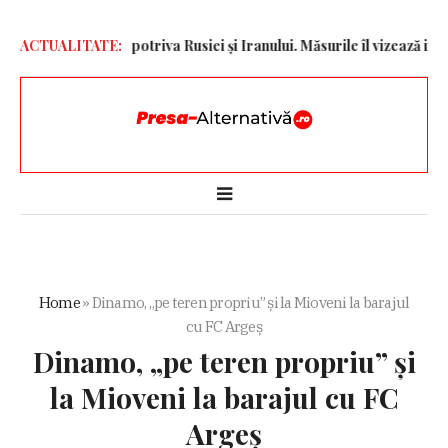
 sancțiuni împotriva Rusiei și Iranului. Măsurile îl vizează inclusiv 
ACTUALITATE:
Home
»
Dinamo, „pe teren propriu” și la Mioveni la barajul
cu FC Argeș
Dinamo, „pe teren propriu” și
la Mioveni la barajul cu FC
Argeș