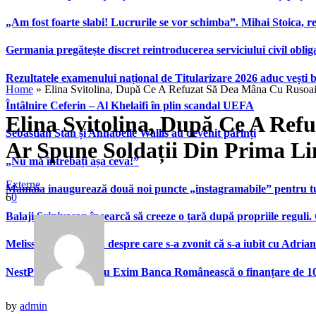
„Am fost foarte slabi! Lucrurile se vor schimba”. Mihai Stoica,
Germania pregătește discret reintroducerea serviciului civil oblig
Rezultatele examenului național de Titularizare 2026 aduc vești 
Home
»
Elina Svitolina, După Ce A Refuzat Să Dea Mâna Cu Rusoai
Întâlnire Ceferin – Al Khelaifi în plin scandal UEFA
Elina Svitolina, După Ce A Re
Sebastian Stan și Annabelle Wallis au devenit părinți
Ar Spune Soldații Din Prima Li
„Nu mă întrebați așa ceva!”
Externe
Mamaia inaugurează două noi puncte „instagramabile” pentru turi
6
0
Balaji Srinivasan încearcă să creeze o țară după propriile reguli.
Melissa Satta, femeia despre care s-a zvonit că s-a iubit cu Adria
NestPlus semnează cu Exim Banca Românească o finanțare de 10 m
by
admin