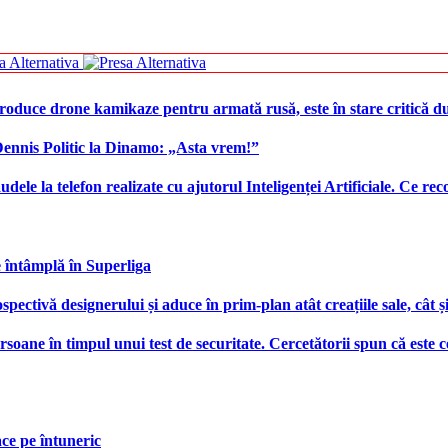
produce drone kamikaze pentru armată rusă, este în stare critică d
 Dennis Politic la Dinamo: „Asta vrem!”
udele la telefon realizate cu ajutorul Inteligenței Artificiale. Ce r
e întâmplă în Superliga
ctivă designerului și aduce în prim-plan atât creațiile sale, cât ș
ersoane în timpul unui test de securitate. Cercetătorii spun că este
face pe întuneric