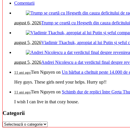
Comentarii
august 6, 2026
Trump se ceartă cu Hegseth din cauza deficitului
august 5, 2026
Vladimir Tkachuk, apropiat al lui Putin și șeful
august 5, 2026
Andrei Nicolescu a dat verdictul final despre re
Tien Nguyen
on
Un bărbat a cheltuit peste 14.000 de 
11 ani ago
Hey guys. These girls need your helps. Hurry up!!
Tien Nguyen
on
Schimb dur de replici între Greta Thu
11 ani ago
I wish I can live in that cozy house.
Categorii
Categorii