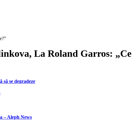
e?”
linkova, La Roland Garros: „Ce
ă să se degradeze
s
la – Aleph News