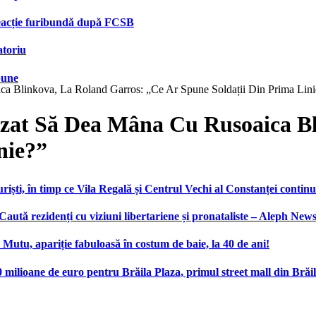
 reacție furibundă după FCSB
atoriu
bune
ca Blinkova, La Roland Garros: „Ce Ar Spune Soldații Din Prima Lini
fuzat Să Dea Mâna Cu Rusoaica B
nie?”
ști, în timp ce Vila Regală și Centrul Vechi al Constanței continu
 Caută rezidenți cu viziuni libertariene și pronataliste – Aleph New
n Mutu, apariție fabuloasă în costum de baie, la 40 de ani!
ilioane de euro pentru Brăila Plaza, primul street mall din Brăi