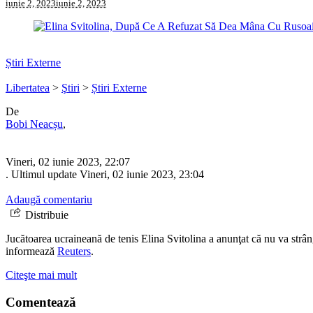
iunie 2, 2023
iunie 2, 2023
Știri Externe
Libertatea
>
Ştiri
>
Știri Externe
De
Bobi Neacșu
,
Vineri, 02 iunie 2023, 22:07
. Ultimul update Vineri, 02 iunie 2023, 23:04
Adaugă comentariu
Distribuie
Jucătoarea ucraineană de tenis Elina Svitolina a anunţat că nu va strân
informează
Reuters
.
Citeşte mai mult
Comentează