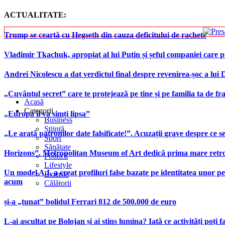
ACTUALITATE:
Trump se ceartă cu Hegseth din cauza deficitului de rachete
Vladimir Tkachuk, apropiat al lui Putin și șeful companiei care 
Andrei Nicolescu a dat verdictul final despre revenirea-șoc a lui
„Cuvântul secret” care te protejează pe tine și pe familia ta de fra
Acasă
Categorii
„Europa îi va simți lipsa”
Business
Știință
„Le arată patronilor date falsificate!”. Acuzații grave despre ce s
Sport
Sănătate
Horizons”. Metropolitan Museum of Art dedică prima mare retrospe
Politică
Lifestyle
Un model A.I. a creat profiluri false bazate pe identitatea unor p
Externe
acum
Călătorii
și-a „tunat” bolidul Ferrari 812 de 500.000 de euro
L-ai ascultat pe Bolojan și ai stins lumina? Iată ce activități poți 