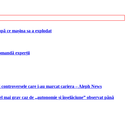
upă ce mașina sa a explodat
ecomandă experții
i controversele care i-au marcat cariera – Aleph News
 cel mai grav caz de „autonomie și înșelăciune” observat până