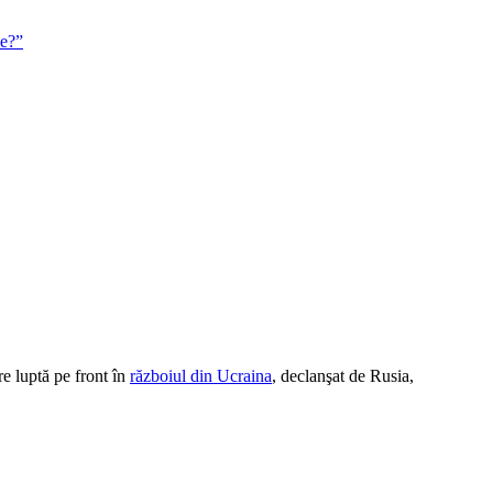
re luptă pe front în
războiul din Ucraina
, declanşat de Rusia,