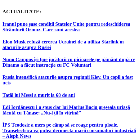
ACTUALITATE:
Iranul pune șase condiții Statelor Unite pentru redeschiderea
Strâmtorii Ormuz. Care sunt acestea
Elon Musk refuză cererea Ucrainei de a utiliza Starlink în
atacurile asupra Rusiei
Nuno Campos își ține jucătorii cu picioarele pe pământ după ce
Dinamo a făcut instrucție cu FC Voluntari
Rusia intensifică atacurile asupra regiunii Kiev. Un copil a fost
ucis
Tatăl lui Messi a murit la 68 de ani
Edi Iordănescu i-a spus clar lui Marius Baciu greșeala uriașă
făcută cu Tănase: „Nu-l ții în vitrină”
ÎPS Teodosie a mers pe câmp să se roage pentru ploaie.
Transelectrica va putea deconecta marii consumatori industriali
– Aleph News