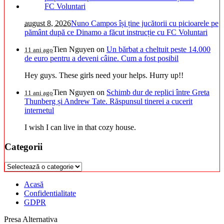
august 8, 2026
Nuno Campos își ține jucătorii cu picioarele pe
pământ după ce Dinamo a făcut instrucție cu FC Voluntari
Tien Nguyen
on
Un bărbat a cheltuit peste 14.000
11 ani ago
de euro pentru a deveni câine. Cum a fost posibil
Hey guys. These girls need your helps. Hurry up!!
Tien Nguyen
on
Schimb dur de replici între Greta
11 ani ago
Thunberg și Andrew Tate. Răspunsul tinerei a cucerit
internetul
I wish I can live in that cozy house.
Categorii
Categorii
Acasă
Confidentialitate
GDPR
Presa Alternativa