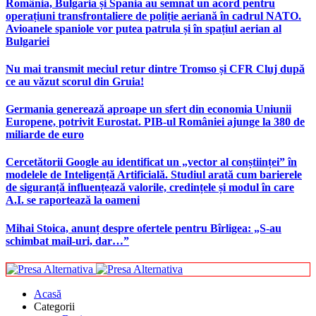
România, Bulgaria și Spania au semnat un acord pentru
operațiuni transfrontaliere de poliție aeriană în cadrul NATO.
Avioanele spaniole vor putea patrula și în spațiul aerian al
Bulgariei
Nu mai transmit meciul retur dintre Tromso și CFR Cluj după
ce au văzut scorul din Gruia!
Germania generează aproape un sfert din economia Uniunii
Europene, potrivit Eurostat. PIB-ul României ajunge la 380 de
miliarde de euro
Cercetătorii Google au identificat un „vector al conștiinței” în
modelele de Inteligență Artificială. Studiul arată cum barierele
de siguranță influențează valorile, credințele și modul în care
A.I. se raportează la oameni
Mihai Stoica, anunț despre ofertele pentru Bîrligea: „S-au
schimbat mail-uri, dar…”
Acasă
Categorii