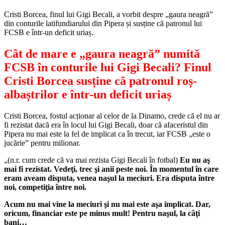
Cristi Borcea, finul lui Gigi Becali, a vorbit despre „gaura neagră”
din conturile latifundiarului din Pipera și susține că patronul lui
FCSB e într-un deficit uriaș.
Cât de mare e „gaura neagră” numită
FCSB în conturile lui Gigi Becali? Finul
Cristi Borcea susține că patronul roș-
albaștrilor e într-un deficit uriaș
Cristi Borcea, fostul acționar al celor de la Dinamo, crede că el nu ar
fi rezistat dacă era în locul lui Gigi Becali, doar că afaceristul din
Pipera nu mai este la fel de implicat ca în trecut, iar FCSB „este o
jucărie” pentru milionar.
„(n.r. cum crede că va mai rezista Gigi Becali în fotbal)
Eu nu aş
mai fi rezistat. Vedeţi, trec şi anii peste noi. În momentul în care
eram aveam disputa, venea naşul la meciuri. Era disputa între
noi, competiţia între noi.
Acum nu mai vine la meciuri şi nu mai este aşa implicat. Dar,
oricum, financiar este pe minus mult! Pentru naşul, la câţi
bani…