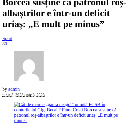
Borcea susține că patronul roș-
albaștrilor e într-un deficit
uriaș: „E mult pe minus”
Sport
8
0
by
admin
iunie 3, 2023
iunie 3, 2023