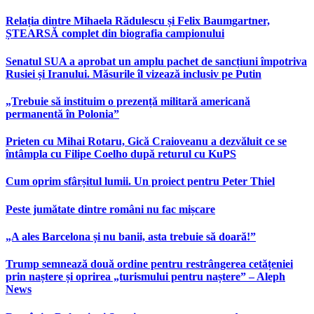
Relația dintre Mihaela Rădulescu și Felix Baumgartner,
ȘTEARSĂ complet din biografia campionului
Senatul SUA a aprobat un amplu pachet de sancțiuni împotriva
Rusiei și Iranului. Măsurile îl vizează inclusiv pe Putin
„Trebuie să instituim o prezență militară americană
permanentă în Polonia”
Prieten cu Mihai Rotaru, Gică Craioveanu a dezvăluit ce se
întâmpla cu Filipe Coelho după returul cu KuPS
Cum oprim sfârșitul lumii. Un proiect pentru Peter Thiel
Peste jumătate dintre români nu fac mișcare
„A ales Barcelona și nu banii, asta trebuie să doară!”
Trump semnează două ordine pentru restrângerea cetățeniei
prin naștere și oprirea „turismului pentru naștere” – Aleph
News