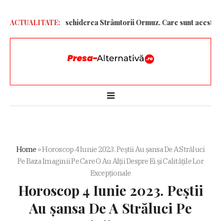
nite pentru redeschiderea Strâmtorii Ormuz. Care sunt acestea
ACTUALITATE:
El
Home
»
Horoscop 4 Iunie 2023. Peștii Au șansa De A Străluci
Pe Baza Imaginii Pe Care O Au Alții Despre Ei și Calitățile Lor
Excepționale
Horoscop 4 Iunie 2023. Peștii
Au șansa De A Străluci Pe