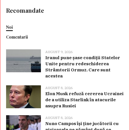
Recomandate
Noi
Comentarii
AUGUST 9, 2026
Iranul pune șase condiții Statelor
Unite pentru redeschiderea
Strâmtorii Ormuz. Care sunt
acestea
AUGUST 8, 2026
Elon Musk refuză cererea Ucrainei
de a utiliza Starlink în atacurile
asupra Rusiei
AUGUST 8, 2026
Nuno Campos își ține jucătorii cu
picioarele pe pământ după ce