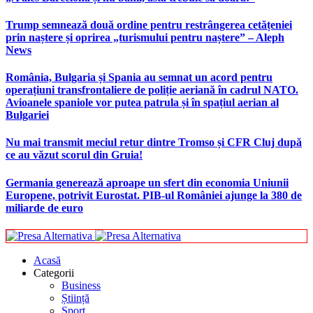
Trump semnează două ordine pentru restrângerea cetățeniei
prin naștere și oprirea „turismului pentru naștere” – Aleph
News
România, Bulgaria și Spania au semnat un acord pentru
operațiuni transfrontaliere de poliție aeriană în cadrul NATO.
Avioanele spaniole vor putea patrula și în spațiul aerian al
Bulgariei
Nu mai transmit meciul retur dintre Tromso și CFR Cluj după
ce au văzut scorul din Gruia!
Germania generează aproape un sfert din economia Uniunii
Europene, potrivit Eurostat. PIB-ul României ajunge la 380 de
miliarde de euro
Acasă
Categorii
Business
Știință
Sport