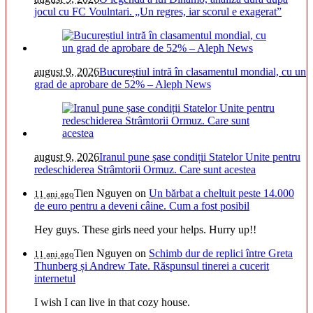
jocul cu FC Voulntari. „Un regres, iar scorul e exagerat”
august 9, 2026
Bucureștiul intră în clasamentul mondial, cu un
grad de aprobare de 52% – Aleph News
august 9, 2026
Iranul pune șase condiții Statelor Unite pentru
redeschiderea Strâmtorii Ormuz. Care sunt acestea
Tien Nguyen
on
Un bărbat a cheltuit peste 14.000
11 ani ago
de euro pentru a deveni câine. Cum a fost posibil
Hey guys. These girls need your helps. Hurry up!!
Tien Nguyen
on
Schimb dur de replici între Greta
11 ani ago
Thunberg și Andrew Tate. Răspunsul tinerei a cucerit
internetul
I wish I can live in that cozy house.