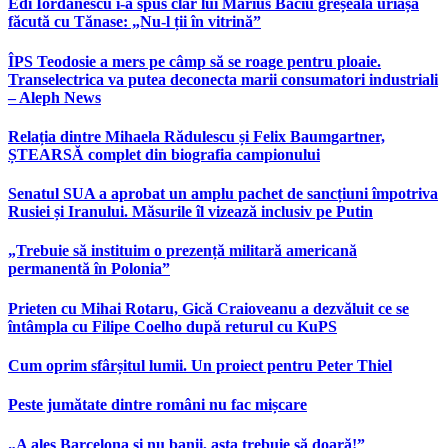
Edi Iordănescu i-a spus clar lui Marius Baciu greșeala uriașă
făcută cu Tănase: „Nu-l ții în vitrină”
ÎPS Teodosie a mers pe câmp să se roage pentru ploaie.
Transelectrica va putea deconecta marii consumatori industriali
– Aleph News
Relația dintre Mihaela Rădulescu și Felix Baumgartner,
ȘTEARSĂ complet din biografia campionului
Senatul SUA a aprobat un amplu pachet de sancțiuni împotriva
Rusiei și Iranului. Măsurile îl vizează inclusiv pe Putin
„Trebuie să instituim o prezență militară americană
permanentă în Polonia”
Prieten cu Mihai Rotaru, Gică Craioveanu a dezvăluit ce se
întâmpla cu Filipe Coelho după returul cu KuPS
Cum oprim sfârșitul lumii. Un proiect pentru Peter Thiel
Peste jumătate dintre români nu fac mișcare
„A ales Barcelona și nu banii, asta trebuie să doară!”