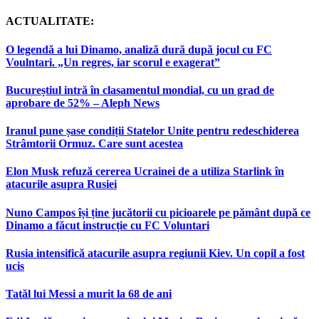
ACTUALITATE:
O legendă a lui Dinamo, analiză dură după jocul cu FC
Voulntari. „Un regres, iar scorul e exagerat”
Bucureștiul intră în clasamentul mondial, cu un grad de
aprobare de 52% – Aleph News
Iranul pune șase condiții Statelor Unite pentru redeschiderea
Strâmtorii Ormuz. Care sunt acestea
Elon Musk refuză cererea Ucrainei de a utiliza Starlink în
atacurile asupra Rusiei
Nuno Campos își ține jucătorii cu picioarele pe pământ după ce
Dinamo a făcut instrucție cu FC Voluntari
Rusia intensifică atacurile asupra regiunii Kiev. Un copil a fost
ucis
Tatăl lui Messi a murit la 68 de ani