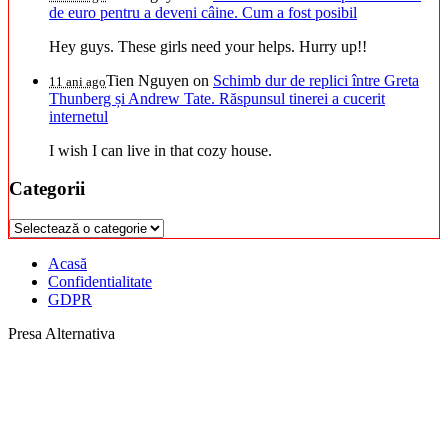
de euro pentru a deveni câine. Cum a fost posibil
Hey guys. These girls need your helps. Hurry up!!
Tien Nguyen
on
Schimb dur de replici între Greta
11 ani ago
Thunberg și Andrew Tate. Răspunsul tinerei a cucerit
internetul
I wish I can live in that cozy house.
Categorii
Categorii
Acasă
Confidentialitate
GDPR
Presa Alternativa