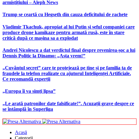
armistițiului – Aleph News
Trump se ceartă cu Hegseth din cauza deficitului de rachete
Vladimir Tkachuk, apropiat al lui Putin și șeful companiei care
produce drone kamikaze pentru armată rusă, este în stare
critică după ce mașina sa a explodat
Andrei Nicolescu a dat verdictul final despre revenirea-șoc a lui
Dennis Politic la Dinamo: „Asta vrem!”
„Cuvântul secret” care te protejează pe tine și pe familia ta de
fraudele la telefon realizate cu ajutorul Inteligenței Artificiale.
Ce recomandă experții
„Europa îi va simți lipsa”
„Le arată patronilor date falsificate!”. Acuzații grave despre ce
se întâmplă în Superliga
Acasă
Categorii