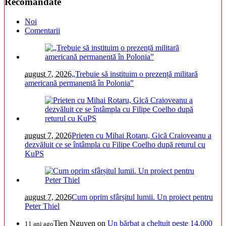
Recomandate
Noi
Comentarii
august 7, 2026
„Trebuie să instituim o prezență militară
americană permanentă în Polonia”
august 7, 2026
Prieten cu Mihai Rotaru, Gică Craioveanu a
dezvăluit ce se întâmpla cu Filipe Coelho după returul cu
KuPS
august 7, 2026
Cum oprim sfârșitul lumii. Un proiect pentru
Peter Thiel
Tien Nguyen
on
Un bărbat a cheltuit peste 14.000
11 ani ago