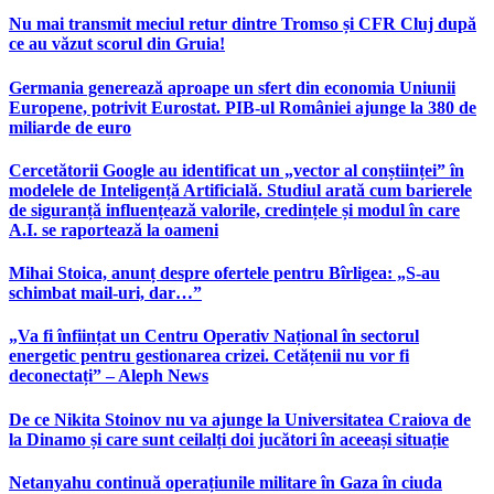
Nu mai transmit meciul retur dintre Tromso și CFR Cluj după
ce au văzut scorul din Gruia!
Germania generează aproape un sfert din economia Uniunii
Europene, potrivit Eurostat. PIB-ul României ajunge la 380 de
miliarde de euro
Cercetătorii Google au identificat un „vector al conștiinței” în
modelele de Inteligență Artificială. Studiul arată cum barierele
de siguranță influențează valorile, credințele și modul în care
A.I. se raportează la oameni
Mihai Stoica, anunț despre ofertele pentru Bîrligea: „S-au
schimbat mail-uri, dar…”
„Va fi înființat un Centru Operativ Național în sectorul
energetic pentru gestionarea crizei. Cetățenii nu vor fi
deconectați” – Aleph News
De ce Nikita Stoinov nu va ajunge la Universitatea Craiova de
la Dinamo și care sunt ceilalți doi jucători în aceeași situație
Netanyahu continuă operațiunile militare în Gaza în ciuda