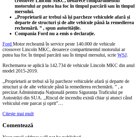
crossover Lincoln MKC, deoarece compartimentul
motorului ar putea lua foc în timpul parcării sau în timpul
mersului.
,,Proprietarii ar trebui să își parcheze vehiculele afară și
departe de structuri și de alte vehicule până la remedierea
rechemării. ” , spun autoritățile.
Compania Ford nu a emis o declarație.
Ford
Motor recheamă în service peste 140.000 de vehicule
crossover Lincoln MKC, deoarece compartimentul motorului ar
putea lua foc în timpul parcării sau în timpul mersului, scrie
WSJ
.
Rechemarea se aplică la 142.734 de vehicule Lincoln MKC din anul
model 2015-2019.
,,Proprietarii ar trebui să își parcheze vehiculele afară și departe de
structuri și de alte vehicule până la remedierea rechemării. ” , a
precizat Administrația Națională pentru Siguranța Traficului pe
Autostrăzi din SUA. ,,Riscul de incendiu există chiar și atunci când
vehiculul este parcat și oprit”…
Citeşte mai mult
Comentează