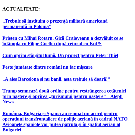
ACTUALITATE:
„Trebuie să instituim o prezență militară americană
permanentă în Polonia”
Prieten cu Mihai Rotaru, Gică Craioveanu a dezvăluit ce se
întâmpla cu Filipe Coelho după returul cu KuPS
Cum oprim sfârșitul lumii. Un proiect pentru Peter Thiel
Peste jumătate dintre români nu fac mișcare
„A ales Barcelona și nu banii, asta trebuie să doară!”
Trump semnează două ordine pentru restrângerea cetățeniei
prin naștere și oprirea „turismului pentru naștere” – Aleph
News
România, Bulgaria și Spania au semnat un acord pentru
operațiuni transfrontaliere de poliție aeriană în cadrul NATO.
Avioanele spaniole vor putea patrula și în spațiul aerian al
Bulgariei