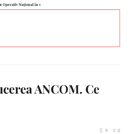
tiv Național în sectorul energetic pentru gestionarea crizei. Cetățenii nu vo
ducerea ANCOM. Ce
9
0