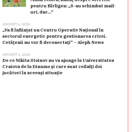
pentru Bîrligea: „S-au schimbat mail-
uri, dar…”
AUGUST 6, 2026
„Va fi înființat un Centru Operativ Național în
sectorul energetic pentru gestionarea crizei.
Cetățenii nu vor fi deconectați” – Aleph News
AUGUST 6, 2026
De ce Nikita Stoinov nu va ajunge la Universitatea
Craiova de la Dinamo și care sunt ceilalți doi
jucători în aceeași situație