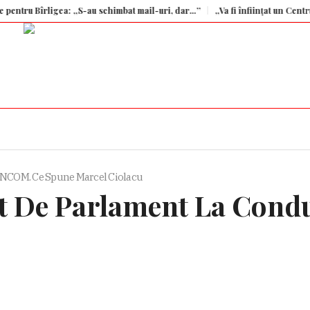
u Bîrligea: „S-au schimbat mail-uri, dar…”
„Va fi înființat un Centru Opera
ANCOM. Ce Spune Marcel Ciolacu
it De Parlament La Con