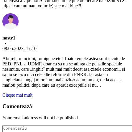
fraiereasca…pe noi!Și cum,necum le ține de fiecare data!Sau STS-
ul(cel care numara voturile) știe mai bine?!
nasty1
•
08.05.2023, 17:10
Abureli, minciuni, fumigene etc! Toate fentele astea sunt facute de
PSD, PNL si UDMR doar ca sa nu se atinga de pensiile speciale
nesimtite, care „inghit” mult mai mult decat asa-zisele economii, si
sa nu se faca nici celelalte reforme din PNRR. Iar asta cu
„inghetarea angajarilor” am mai auzit-o acum un an, de la aceiasi
mafioti politici, dupa care au aparut exceptiile si nu…
Citeşte mai mult
Comentează
Your email address will not be published.