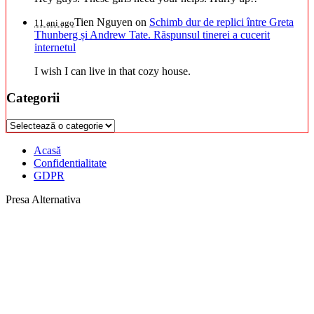
Tien Nguyen
on
Schimb dur de replici între Greta
11 ani ago
Thunberg și Andrew Tate. Răspunsul tinerei a cucerit
internetul
I wish I can live in that cozy house.
Categorii
Categorii
Acasă
Confidentialitate
GDPR
Presa Alternativa