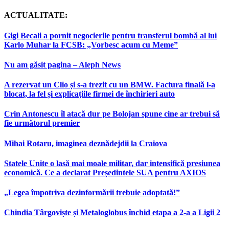
ACTUALITATE:
Gigi Becali a pornit negocierile pentru transferul bombă al lui
Karlo Muhar la FCSB: „Vorbesc acum cu Meme”
Nu am găsit pagina – Aleph News
A rezervat un Clio și s-a trezit cu un BMW. Factura finală l-a
blocat, la fel și explicațiile firmei de închirieri auto
Crin Antonescu îl atacă dur pe Bolojan spune cine ar trebui să
fie următorul premier
Mihai Rotaru, imaginea deznădejdii la Craiova
Statele Unite o lasă mai moale militar, dar intensifică presiunea
economică. Ce a declarat Președintele SUA pentru AXIOS
„Legea împotriva dezinformării trebuie adoptată!”
Chindia Târgoviște și Metaloglobus închid etapa a 2-a a Ligii 2