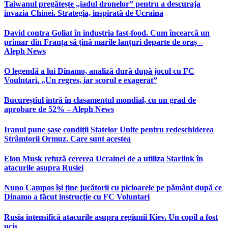
Taiwanul pregătește „iadul dronelor” pentru a descuraja
invazia Chinei. Strategia, inspirată de Ucraina
David contra Goliat în industria fast-food. Cum încearcă un
primar din Franța să țină marile lanțuri departe de oraș –
Aleph News
O legendă a lui Dinamo, analiză dură după jocul cu FC
Voulntari. „Un regres, iar scorul e exagerat”
Bucureștiul intră în clasamentul mondial, cu un grad de
aprobare de 52% – Aleph News
Iranul pune șase condiții Statelor Unite pentru redeschiderea
Strâmtorii Ormuz. Care sunt acestea
Elon Musk refuză cererea Ucrainei de a utiliza Starlink în
atacurile asupra Rusiei
Nuno Campos își ține jucătorii cu picioarele pe pământ după ce
Dinamo a făcut instrucție cu FC Voluntari
Rusia intensifică atacurile asupra regiunii Kiev. Un copil a fost
ucis