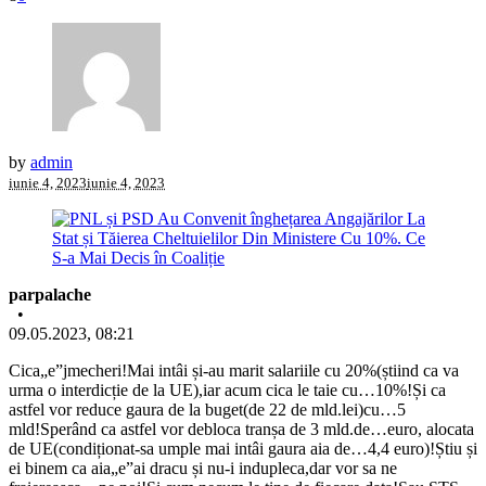
by
admin
iunie 4, 2023
iunie 4, 2023
parpalache
•
09.05.2023, 08:21
Cica„e”jmecheri!Mai intâi și-au marit salariile cu 20%(știind ca va
urma o interdicție de la UE),iar acum cica le taie cu…10%!Și ca
astfel vor reduce gaura de la buget(de 22 de mld.lei)cu…5
mld!Sperând ca astfel vor debloca tranșa de 3 mld.de…euro, alocata
de UE(condiționat-sa umple mai intâi gaura aia de…4,4 euro)!Știu și
ei binem ca aia„e”ai dracu și nu-i indupleca,dar vor sa ne