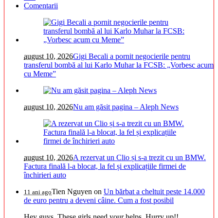
Comentarii
august 10, 2026
Gigi Becali a pornit negocierile pentru
transferul bombă al lui Karlo Muhar la FCSB: „Vorbesc acum
cu Meme”
august 10, 2026
Nu am găsit pagina – Aleph News
august 10, 2026
A rezervat un Clio și s-a trezit cu un BMW.
Factura finală l-a blocat, la fel și explicațiile firmei de
închirieri auto
Tien Nguyen
on
Un bărbat a cheltuit peste 14.000
11 ani ago
de euro pentru a deveni câine. Cum a fost posibil
Hey guys. These girls need your helps. Hurry up!!