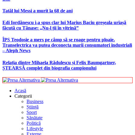
Tatăl lui Messi a murit la 68 de ani
Edi Iordănescu i-a spus clar lui Marius Baciu greșeala uriașă
făcută cu Tănase: „Nu-l ții în vitrină”
ÎPS Teodosie a mers pe câmp să se roage pentru ploaie.
Transelectrica va putea deconecta marii consumatori industriali
– Aleph News
Relația dintre Mihaela Rădulescu și Felix Baumgartner,
ȘTEARSĂ complet din biografia campionului
Acasă
Categorii
Business
Știință
Sport
Sănătate
Politică
Lifestyle
Externe