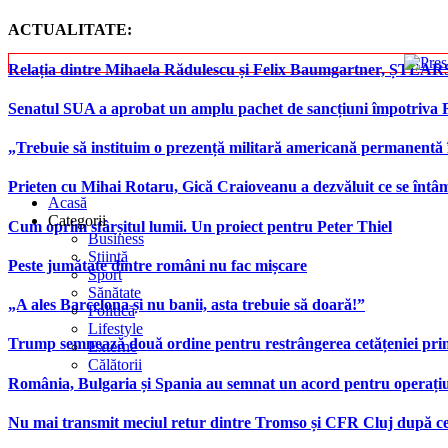
ACTUALITATE:
Relația dintre Mihaela Rădulescu și Felix Baumgartner, ȘTEAR
Senatul SUA a aprobat un amplu pachet de sancțiuni împotriva Rus
„Trebuie să instituim o prezență militară americană permanentă 
Prieten cu Mihai Rotaru, Gică Craioveanu a dezvăluit ce se înt
Acasă
Categorii
Cum oprim sfârșitul lumii. Un proiect pentru Peter Thiel
Business
Știință
Peste jumătate dintre români nu fac mișcare
Sport
Sănătate
„A ales Barcelona și nu banii, asta trebuie să doară!”
Politică
Lifestyle
Trump semnează două ordine pentru restrângerea cetățeniei prin
Externe
Călătorii
România, Bulgaria și Spania au semnat un acord pentru operațiuni 
Nu mai transmit meciul retur dintre Tromso și CFR Cluj după ce