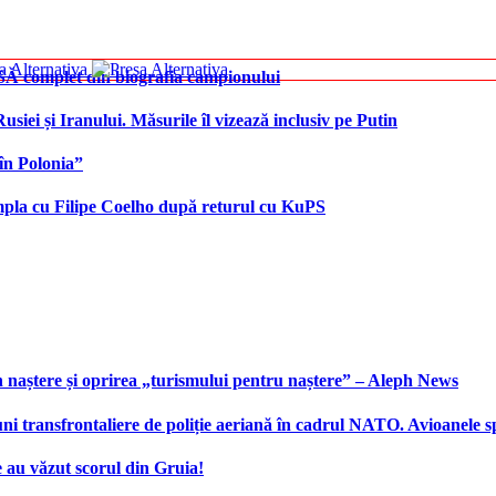
SĂ complet din biografia campionului
iei și Iranului. Măsurile îl vizează inclusiv pe Putin
în Polonia”
âmpla cu Filipe Coelho după returul cu KuPS
 naștere și oprirea „turismului pentru naștere” – Aleph News
transfrontaliere de poliție aeriană în cadrul NATO. Avioanele span
 au văzut scorul din Gruia!