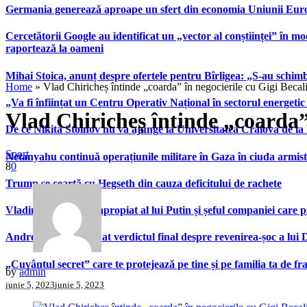
Germania generează aproape un sfert din economia Uniunii Europ
Cercetătorii Google au identificat un „vector al conștiinței” în mod
raportează la oameni
Mihai Stoica, anunț despre ofertele pentru Bîrligea: „S-au schim
Home
»
Vlad Chiricheș întinde „coarda” în negocierile cu Gigi Becali
„Va fi înființat un Centru Operativ Național în sectorul energetic
Vlad Chiricheș întinde „coarda” 
De ce Nikita Stoinov nu va ajunge la Universitatea Craiova de la Di
Sport
Netanyahu continuă operațiunile militare în Gaza în ciuda armist
8
0
Trump se ceartă cu Hegseth din cauza deficitului de rachete
Vladimir Tkachuk, apropiat al lui Putin și șeful companiei care 
Andrei Nicolescu a dat verdictul final despre revenirea-șoc a lui
„Cuvântul secret” care te protejează pe tine și pe familia ta de fra
by
admin
iunie 5, 2023
iunie 5, 2023