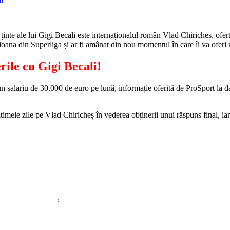
ținte ale lui Gigi Becali este internaționalul român Vlad Chiricheș, ofer
ana din Superliga și ar fi amânat din nou momentul în care îi va oferi r
rile cu Gigi Becali!
 un salariu de 30.000 de euro pe lună, informație oferită de ProSport la 
timele zile pe Vlad Chiricheș în vederea obținerii unui răspuns final, ia