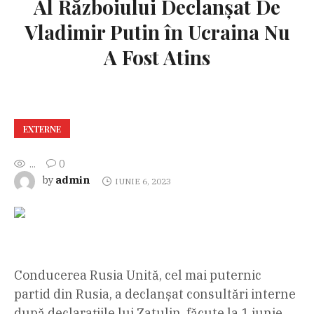
Al Războiului Declanșat De
Vladimir Putin în Ucraina Nu
A Fost Atins
EXTERNE
...
0
admin
by
IUNIE 6, 2023
Conducerea Rusia Unită, cel mai puternic
partid din Rusia, a declanșat consultări interne
după declarațiile lui Zatulin, făcute la 1 iunie,