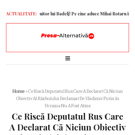
a i-a găsit înlocuitor lui Badelj! Pe cine aduce Mihai Rotaru în Bănie
ACTUALITATE:
Home
»
Ce Riscă Deputatul Rus Care A Declarat Că Niciun
Obiectiv Al Războiului Declanșat De Vladimir Putin în
Ucraina Nu A Fost Atins
Ce Riscă Deputatul Rus Care
A Declarat Că Niciun Obiectiv